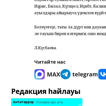
Иҙрис, Билал, Күгиҙел, Иҫәнбәт, Кали
ауылдары айырыуса әүҙемлек күрһәтк
Белеүегеҙсә, тағы ла дүрт көн дауа
әле тауыш биреп өлгөрмәгән, ошо көн
Л.Күсәбаева.
Читайте нас
Редакция һайлауы
Антитеррор
17 НОЯБРЯ 2021, 07:16