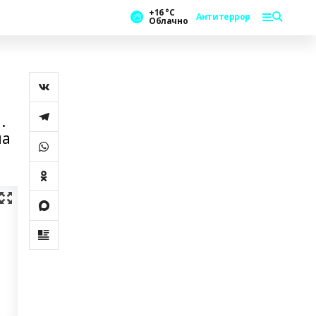
+16 °С
Антитеррор
Облачно
.
ла