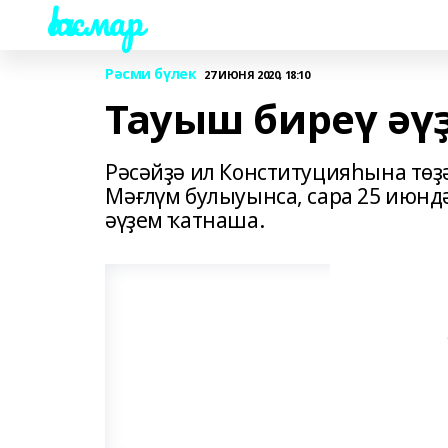
Һаҡмар
Рәсми бүлек
27 ИЮНЯ 2020, 18:10
Тауыш биреү әү
Рәсәйҙә ил Конституцияһына төҙ
Мәғлүм булыуынса, сара 25 июндә
әүҙем ҡатнаша.