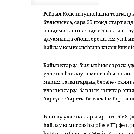
Рәсәйҙә ил Конституцияһына төҙәтмәл
булыуынса, сара 25 июндә старт ал
эпидемиологик хәлде иҫәпкә алып, тауы
дауамында ойошторола. Һәм ул 1 ию
һайлау комиссияһына килеп йәки өйҙ
Баймаҡтар ҙа был мөһим сарала әүҙ
участка һайлау комиссияһы эшләй.
мөһим талаптарҙың береһе - санитар 
участкаларҙа барлыҡ санитар-эпиде
биреүсегә бирсәткә, битлек һәм бер т
Һайлау участкалары иртәнге сәғәт 8-ҙ
һайлау комиссияһы рәйесе Шәрәфетди
һөҙөмтәләр буйынса Мәмбәт, Крепостно