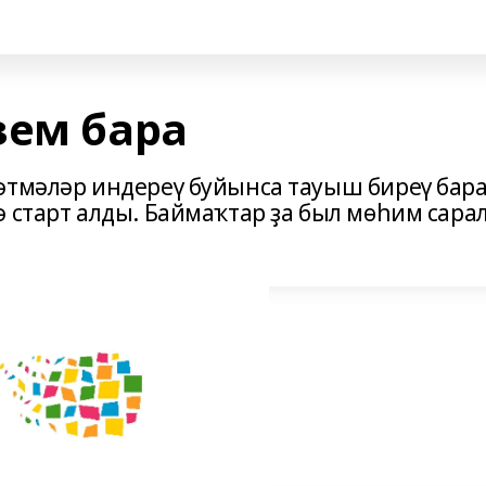
ҙем бара
әтмәләр индереү буйынса тауыш биреү бара
 старт алды. Баймаҡтар ҙа был мөһим сара