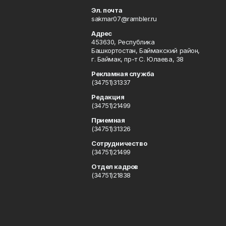
Эл. почта
sakmar07@rambler.ru
Адрес
453630, Республика
Башкортостан, Баймакский район,
г. Баймак, пр-т С. Юлаева, 38
Рекламная служба
(34751)31337
Редакция
(34751)21499
Приемная
(34751)31326
Сотрудничество
(34751)21499
Отдел кадров
(34751)21838