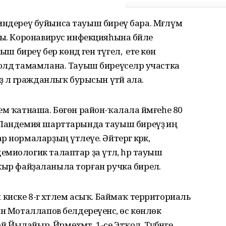
әр индереү буйынса тауыш биреү бара. Мәғлүм
ды. Коронавирус инфекцияһына бәйле
ш биреү бер көндә генә түгел, ә ете көн
лдә тамамлана. Тауыш биреүселәр участка
ә лә гражданлыҡ бурысын үтәй ала.
ем ҡатнаша. Бөгөн район-ҡалала йәмғеһе 80
 Пандемия шарттарында тауыш биреүҙә иң
нормаларҙың үтәлеүе. Әйтергә кәрәк,
миологик талаптар ҙа үтәлә, һәр тауыш
апҡыр файҙаланыла торған ручка бирелә.
ән киске 8-гә хәтлем асыҡ. Баймаҡ территориаль
н Моталлапов белдереүенсә, өс көнлөк
й Йылайыр, Йәрмөхәмәт, 1-се Этҡол, Түбәнге