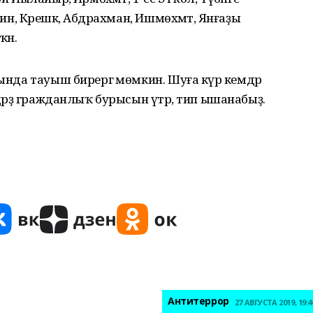
нин, Кәрешкә, Абдрахман, Ишмөхәмәт, Янғаҙы
ән.
мында тауыш бирергә мөмкин. Шуға күрә кемдәр
дәрҙә гражданлыҡ бурысын үтәр, тип ышанабыҙ.
Антитеррор
27 АВГУСТА 2019, 19:4