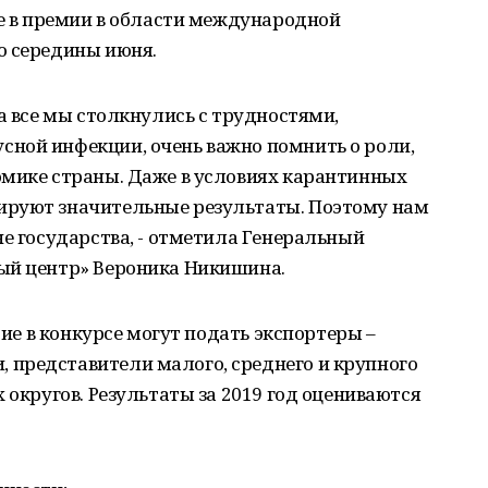
ие в премии в области международной
о середины июня.
а все мы столкнулись с трудностями,
ной инфекции, очень важно помнить о роли,
омике страны. Даже в условиях карантинных
ируют значительные результаты. Поэтому нам
не государства, - отметила Генеральный
ый центр» Вероника Никишина.
тие в конкурсе могут подать экспортеры –
представители малого, среднего и крупного
 округов. Результаты за 2019 год оцениваются