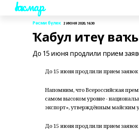
Һаҡмар
Рәсми бүлек
2 ИЮНЯ 2020, 16:30
Ҡабул итеү ваҡ
До 15 июня продлили прием заяво
До 15 июня продлили прием заявок 
Напомним, что Всероссийская прем
самом высоком уровне - национал
экспорт», утверждённым майским 
До 15 июня продлили прием заявок 