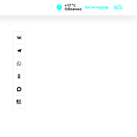
+17 °С
Антитеррор
Облачно