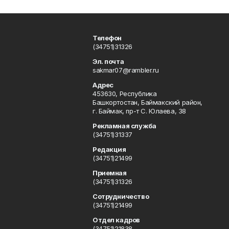
Телефон
(34751)31326
Эл. почта
sakmar07@rambler.ru
Адрес
453630, Республика
Башкортостан, Баймакский район,
г. Баймак, пр-т С. Юлаева, 38
Рекламная служба
(34751)31337
Редакция
(34751)21499
Приемная
(34751)31326
Сотрудничество
(34751)21499
Отдел кадров
(34751)21838