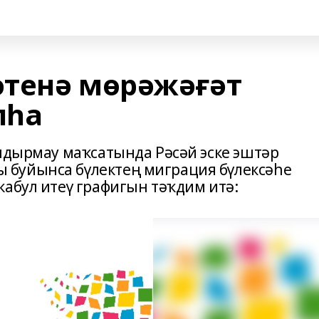
тенә мөрәжәғәт
лһа
улдырмау маҡсатында Рәсәй эске эштәр
буйынса бүлектең миграция бүлексәһе
ҡабул итеү графигын тәҡдим итә: