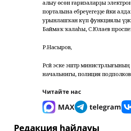
алыу өсөн ғаризаларҙы электрон 
порталына ебәреүегеҙҙе йәки алда
урынлашҡан күп функциялы үҙәккә 
Баймаҡ ҡалаһы, С.Юлаев проспекты
Р.Насыров,
Рәсәй эске эштәр министрлығыны
начальнигы, полиция подполков
Читайте нас
Редакция һайлауы