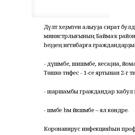
Дәүләт хеҙмәтен алыуҙа сират бул
министрлығының Баймаҡ районы
һеҙҙең иғтибарға граждандарҙы 
- дүшәмбе, шишәмбе, кесаҙна, йома 
Төшкө тәнәфес - 1-се яртынан 2-гә 
- шаршамбы граждандар ҡабул и
- шәмбе һәм йәкшәмбе – ял көндәре.
Коронавирус инфекцияһын профи