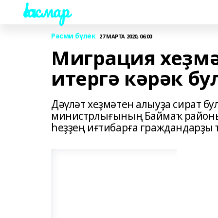
Һаҡмар
Рәсми бүлек
27 МАРТА 2020, 06:00
Миграция хеҙмә
итергә кәрәк бу
Дәүләт хеҙмәтен алыуҙа сират б
министрлығының Баймаҡ районы 
һеҙҙең иғтибарға граждандарҙы 