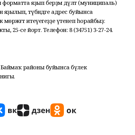
форматта яҙып берҙәм дәүләт (муниципаль)
н яҙылып, түбәндәге адрес буйынса
мөрәжәғәт итеүегеҙҙе үтенеп һорайбыҙ:
, 25-се йорт. Телефон: 8 (34751) 3-27-24.
ң Баймаҡ районы буйынса бүлек
нигы.