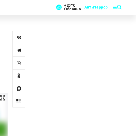
+20 °С
Антитеррор
Облачно