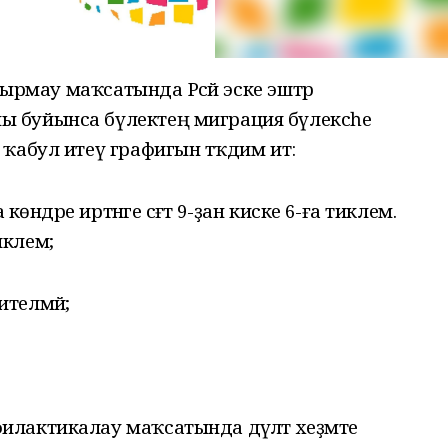
дырмау маҡсатында Рәсәй эске эштәр
 буйынса бүлектең миграция бүлексәһе
ҡабул итеү графигын тәҡдим итә:
көндәре иртәнге сәғәт 9-ҙан киске 6-ға тиклем.
тиклем;
телмәй;
лактикалау маҡсатында дәүләт хеҙмәте