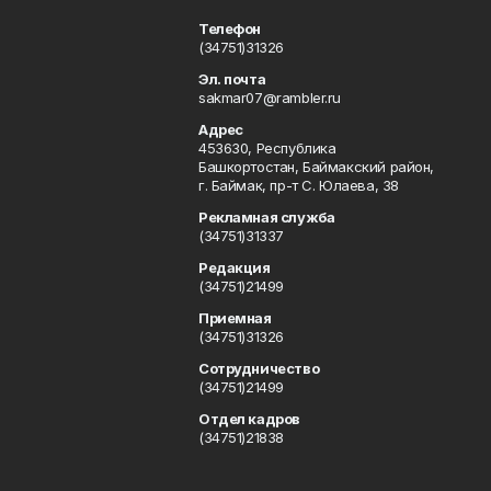
Телефон
(34751)31326
Эл. почта
sakmar07@rambler.ru
Адрес
453630, Республика
Башкортостан, Баймакский район,
г. Баймак, пр-т С. Юлаева, 38
Рекламная служба
(34751)31337
Редакция
(34751)21499
Приемная
(34751)31326
Сотрудничество
(34751)21499
Отдел кадров
(34751)21838