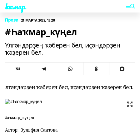
Һаҡмар
Проза
21 МАРТА 2022, 13:20
#Һаҡмар_күңел
Үлгәндәрҙең ҡәберен бел, иҫәндәрҙең
ҡәҙерен бел.
Үлгәндәрҙең ҡәберен бел, иҫәндәрҙең ҡәҙерен бел.
#Һаҡмар_күңел
Автор:
Зульфия Саитова