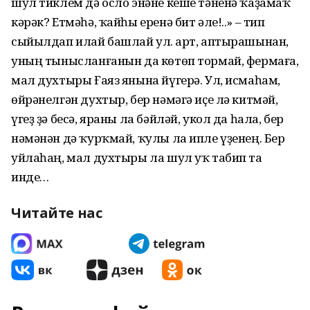
шул тиклем дә осло энәне кеше тәненә ҡаҙамаҡ
кәрәк? Етмәһә, ҡайһы еренә бит әле!..» – тип
сыйылдап илай башлай ул. Ҡарт, аптырашынан,
уның тынысланғанын да көтөп тормай, фермаға,
мал духтыры Ғаяз янына йүгерә. Ул, исмаһам,
өйрәнелгән духтыр, бер нәмәгә иҫе лә китмәй,
үгеҙ ҙә бесә, яраны ла бәйләй, укол да һала, бер
нәмәнән дә ҡурҡмай, ҡулы ла ипле үҙенең. Бер
уйлаһаң, мал духтыры ла шул уҡ табип та
инде…
Читайте нас