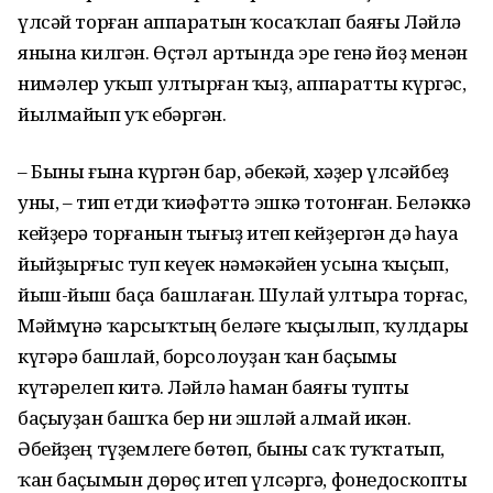
үлсәй торған аппаратын ҡосаҡлап баяғы Ләйлә
янына килгән. Өҫтәл артында эре генә йөҙ менән
нимәлер уҡып ултырған ҡыҙ, аппаратты күргәс,
йылмайып уҡ ебәргән.
– Быны ғына күргән бар, әбекәй, хәҙер үлсәйбеҙ
уны, – тип етди ҡиәфәттә эшкә тотонған. Беләккә
кейҙерә торғанын тығыҙ итеп кейҙергән дә һауа
йыйҙырғыс туп кеүек нәмәкәйен усына ҡыҫып,
йыш-йыш баҫа башлаған. Шулай ултыра торғас,
Мәймүнә ҡарсыҡтың беләге ҡыҫылып, ҡулдары
күгәрә башлай, борсолоуҙан ҡан баҫымы
күтәрелеп китә. Ләйлә һаман баяғы тупты
баҫыуҙан башҡа бер ни эшләй алмай икән.
Әбейҙең түҙемлеге бөтөп, быны саҡ туҡтатып,
ҡан баҫымын дөрөҫ итеп үлсәргә, фонедоскопты