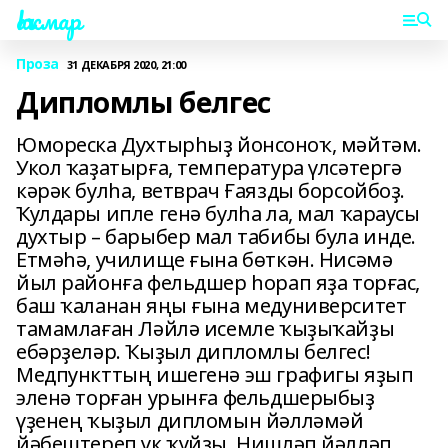
Һаҡмар
Проза
31 ДЕКАБРЯ 2020, 21:00
Дипломлы белгес
Юмореска Духтырһыҙ йонсоноҡ, мәйтәм.
Укол ҡаҙатырға, температура үлсәтергә
кәрәк булһа, ветврач Ғаязды борсойбоҙ.
Ҡулдары ипле генә булһа ла, мал ҡараусы
духтыр – барыбер мал табибы була инде.
Етмәһә, училище ғына бөткән. Нисәмә
йыл районға фельдшер һорап яҙа торғас,
баш ҡаланан яңы ғына медуниверситет
тамамлаған Ләйлә исемле ҡыҙыҡайҙы
ебәрҙеләр. Ҡыҙыл дипломлы белгес!
Медпункттың ишегенә эш графигы яҙып
эленә торған урынға фельдшерыбыҙ
үҙенең ҡыҙыл дипломын йәлләмәй
йәбештереп үк ҡуйҙы. Нишләп йәлләп