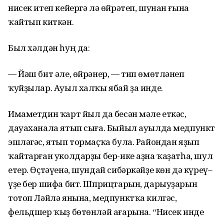
нисек итеп кейергә лә өйрәтеп, шунан ғына
ҡайтып киткән.
Был хәлдән һуң да:
— Йәш бит әле, өйрәнер, — тип өмөтләнеп
ҡуйҙылар. Ауыл халҡы ябай ҙа инде.
Имаметдин ҡарт йыл да бесән мәле еткәс,
дауаханала ятып сыға. Быйыл ауылда медпункт
эшләгәс, ятып тормаҫҡа була. Райондан яҙып
ҡайтарған уколдарҙы бер-ике аҙна ҡаҙатһа, шул
етер. Өҫтәүенә, шундай сибәркәйҙе көн дә күреү–
үҙе бер шифа бит. Шприцтарын, дарыуҙарын
тотоп Ләйлә янына, медпунктҡа килгәс,
фельдшер ҡыҙ бөтөнләй ағарына. “Нисек инде