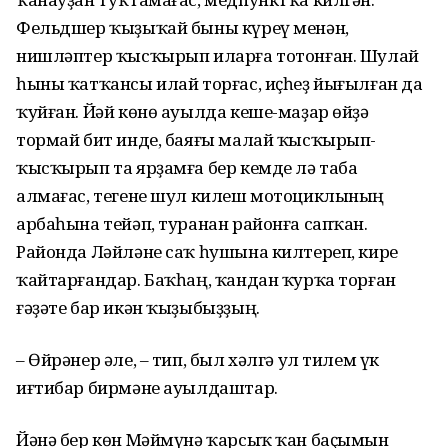
Фельдшер ҡыҙыҡай быны күреү менән,
нишләптер ҡысҡырып иларға тотонған. Шулай
һыны ҡатҡансы илай торғас, иҫһеҙ йығылған да
ҡуйған. Йәй көнө ауылда кеше-маҙар өйҙә
тормай бит инде, баяғы малай ҡысҡырып-
ҡысҡырып та ярҙамға бер кемде лә таба
алмағас, тегене шул килеш мотоциклының
арбаһына тейәп, туранан районға сапҡан.
Районда Ләйләне саҡ һушына килтереп, кире
ҡайтарғандар. Баҡһаң, ҡандан ҡурҡа торған
ғәҙәте бар икән ҡыҙыбыҙҙың.
– Өйрәнер әле, – тип, был хәлгә ул тилем үк
иғтибар бирмәне ауылдаштар.
Йәнә бер көн Мәймүнә ҡарсыҡ ҡан баҫымын