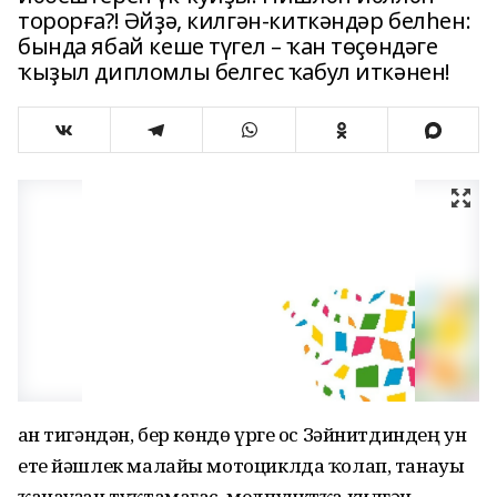
торорға?! Әйҙә, килгән-киткәндәр белһен:
бында ябай кеше түгел – ҡан төҫөндәге
ҡыҙыл дипломлы белгес ҡабул иткәнен!
Ҡан тигәндән, бер көндө үрге ос Зәйнитдиндең ун
ете йәшлек малайы мотоциклда ҡолап, танауы
ҡанауҙан туҡтамағас, медпунктҡа килгән.