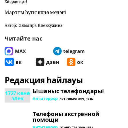
Хәйерле иртә!
Марттың һуңғы көнө менән!
Автор:
Эльмира Киеккужина
Читайте нас
Редакция һайлауы
Ышаныс телефондары!
1727 көнө
элек
Антитеррор
17 НОЯБРЯ 2021, 07:16
Телефоны экстренной
помощи
Антитеррор
27 АВГУСТА 2019, 18:34