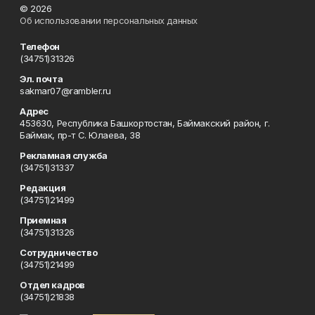
© 2026
Об использовании персональных данных
Телефон
(34751)31326
Эл. почта
sakmar07@rambler.ru
Адрес
453630, Республика Башкортостан, Баймакский район, г.
Баймак, пр-т С. Юлаева, 38
Рекламная служба
(34751)31337
Редакция
(34751)21499
Приемная
(34751)31326
Сотрудничество
(34751)21499
Отдел кадров
(34751)21838