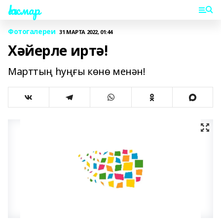
Һаҡмар
Фотогалереи
31 МАРТА 2022, 01:44
Хәйерле иртә!
Марттың һуңғы көнө менән!