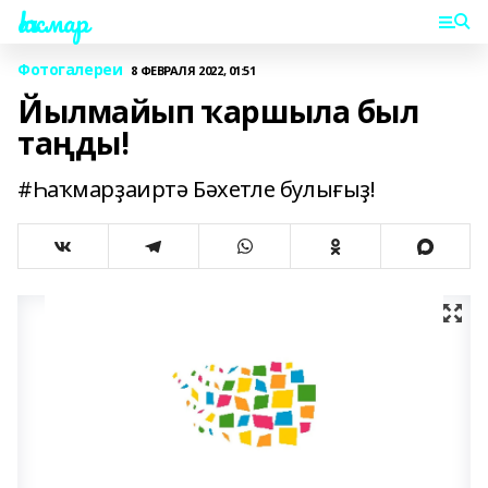
Һаҡмар
Фотогалереи
8 ФЕВРАЛЯ 2022, 01:51
Йылмайып ҡаршыла был
таңды!
#Һаҡмарҙаиртә Бәхетле булығыҙ!