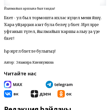
Йылмайып ҡаршыла был таңды!
Бәхет - ул был тормошта ихлас күңел менән йәшәү.
Ҡара уйҙарҙан азат була белеү ҙә бәхет. Иртәләрҙе
уфтанып түгел, йылмайып ҡаршы алыу ҙа үҙе
бәхет!
Һәр иртәлә бәхетле булығыҙ!
Автор:
Эльмира Киеккужина
Читайте нас
Редакция һайлауы