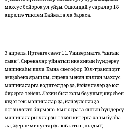
махсус бойороҡҡа ҡул ҡуйҙы. Ошондай уҡ саралар 18
апрелгә тиклем Баймаҡта ла барасаҡ.
3 апрель. Иртәнге сәғәт 11. Универмагта “янғын
сыҡҡан”. Сиреналар уйнатып ике янғын һүндереү
машинаһы килә. Бына светофор. Юл-транспорт
ҡағиҙәһенә ярашлы, сирена менән килгән махсус
машиналарға водителдәр ҙә, йәйәүлеләр ҙә юл
бирергә тейеш. Ләкин был юлы беҙ уның киреһен
күҙәттек: машиналар ҙа, йәйәүлеләр ҙә
өҫтөнлөктө бирмәне. Был осраҡта янғын һүндереү
машиналары уларҙы төкөп китергә хаҡлы булһа
ла, ҡәҙерле минуттарҙы юғалтып, юлдың