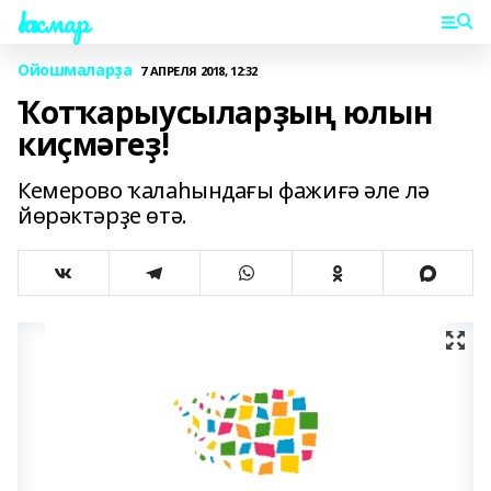
Һаҡмар
Ойошмаларҙа
7 АПРЕЛЯ 2018, 12:32
Ҡотҡарыусыларҙың юлын
киҫмәгеҙ!
Кемерово ҡалаһындағы фажиғә әле лә
йөрәктәрҙе өтә.