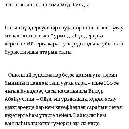
асылғанын көтөргә мәжбүр булды.
Янғын һүндереүселәр сауҙа йортона килеп туҡтау
менән “янғын сыҡҡан” урынды һүндерергә
кереште. Әйтергә кәрәк, улар үҙ алдына ҡуйылған
бурысты яҡшы атҡарып сыҡты.
– Ошондай күнекмәләр беҙҙә даими үтә, ләкин
быныһы пландан тыш уҙған сара, – тине 114-се
янғын һүндереү часы начальнигы Вилүр
Абайҙуллин. – Өйҙә, эш урынында, күңел асыу
үҙәктәрендә һәр кем хәүефһеҙлек сараһын теүәл
күҙәтергә һәм үтәргә тейеш. Һаҡһыҙлыҡ һәм
вайымһыҙлыҡ кеше ғүмерен өҙә лә инде.