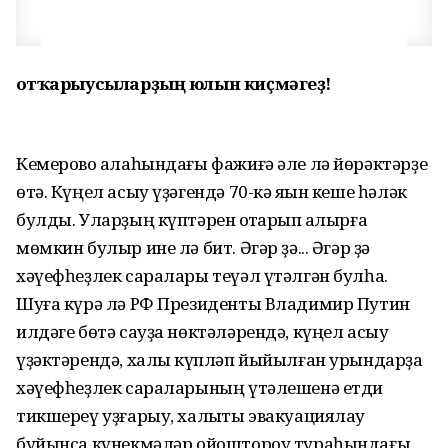
Ҡотҡарыусыларҙың юлын киҫмәгеҙ!
Кемерово ҡалаһындағы фажиғә әле лә йөрәктәрҙе
өтә. Күңел асыу үҙәгендә 70-кә яҡын кеше һәләк
булды. Уларҙың күптәрен ҡотҡарып ҡалырға
мөмкин булыр ине лә бит. Әгәр ҙә... Әгәр ҙә
хәүефһеҙлек саралары теүәл үтәлгән булһа.
Шуға күрә лә РФ Президенты Владимир Путин
илдәге бөтә сауҙа нөктәләрендә, күңел асыу
үҙәктәрендә, халыҡ күпләп йыйылған урындарҙа
хәүефһеҙлек сараларының үтәлешенә етди
тикшереү уҙғарыу, халыҡты эвакуациялау
буйынса күнекмәләр ойоштороу тураһындағы