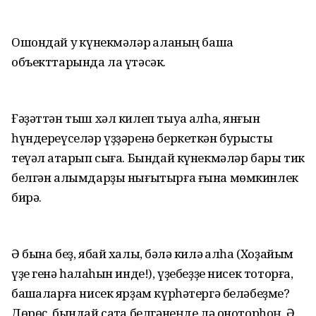
Ошондай уҡ күнекмәләр ҡаланың башҡа
объекттарында ла үтәсәк.
Ғәҙәттән тыш хәл килеп тыуа ҡалһа, янғын
һүндереүселәр үҙҙәренә беркеткән бурысты
теүәл атҡарып сыға. Бындай күнекмәләр бары тик
белгән алымдарҙы нығытырға ғына мөмкинлек
бирә.
Ә бына беҙ, ябай халыҡ, бәлә килә ҡалһа (Хоҙайым
үҙе генә һаҡлаһын инде!), үҙебеҙҙе нисек тоторға,
башҡаларға нисек ярҙам күрһәтергә беләбеҙме?
Дөрөҫ, бындай саҡта белгәнеңде лә оноторһоң. Ә