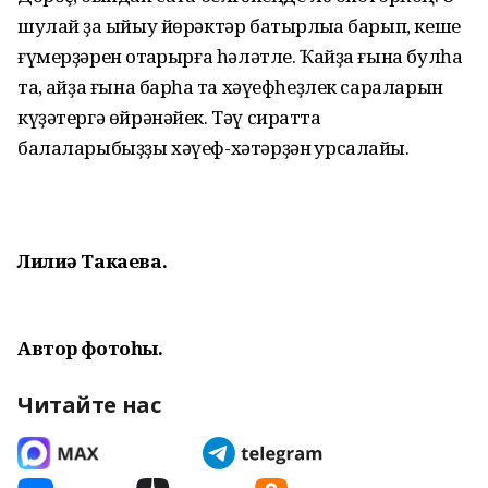
шулай ҙа ҡыйыу йөрәктәр батырлыҡҡа барып, кеше
ғүмерҙәрен ҡотҡарырға һәләтле. Ҡайҙа ғына булһаҡ
та, ҡайҙа ғына барһаҡ та хәүефһеҙлек сараларын
күҙәтергә өйрәнәйек. Тәү сиратта
балаларыбыҙҙы хәүеф-хәтәрҙән ҡурсалайыҡ.
Лилиә Такаева.
Автор фотоһы.
Читайте нас