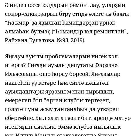
Ә инде шоссе юлдарын ремонтлау, уларҙың
соҡор-саҡырҙарын бөтөрөү өҫтөндә әлеге лә баяғы
“Һаҡмар”ҙа яҙылған һәмәндәрҙән үрнәк
алмаһаҡ булмаҫ (“Һәмәндәр юл ремонтлай”,
Райхана Булатова, №93, 2019).
Яңғаҙы ауылы проблемаларын нисек хәл
итергә? Яңғаҙы ауылы депутаты Фәрзәнә
Ильясованы ошо һорау борсой. Яңғаҙылар
йәйгеһен үҙ көстәре һәм ситтә йәшәгән
ауылдаштары ярҙамы менән тырышып,
емерелеп бөтөп барған клубты тергеҙеп,
гөрләтеп уны асыу тантанаһын да үткәреп
ебәргәйне. Был хаҡта гәзит биттәрендә матур
итеп яҙып сыҡтыҡ. Әммә клубта йылылыҡ
юҡ. Илнур Мансур етәкселегендә Яңғаҙы