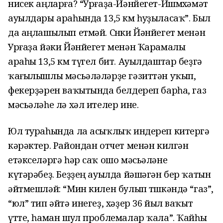
нисек аңларға? “Урғаҙа-Йәнйегет-Ишмөхәмәт
ауылдары араһында 13,5 км һуҙыласаҡ”. Был
да аңлашылып етмәй. Сөнки Йәнйегет менән
Урғаҙа йәки Йәнйегет менән Ҡарамалы
араһы 13,5 км түгел бит. Ауылдаштар беҙгә
ҡағылышлы мәсьәләләрҙе гәзиттән уҡып,
фекерҙәрен ваҡытында белдереп барһа, газ
мәсьәләһе лә хәл ителер ине.
Юл тураһында ла асыҡлыҡ индереп китергә
кәрәктер. Райондан отчет менән килгән
етәкселәргә һәр саҡ ошо мәсьәләне
күтәрәбеҙ. Беҙҙең ауылда йәшәгән бер ҡатын
әйтмешләй: “Мин килен булып төшкәндә “газ”,
“юл” тип әйтә инегеҙ, хәҙер 36 йыл ваҡыт
үтте, һаман шул проблемалар ҡала”. Ҡайһы