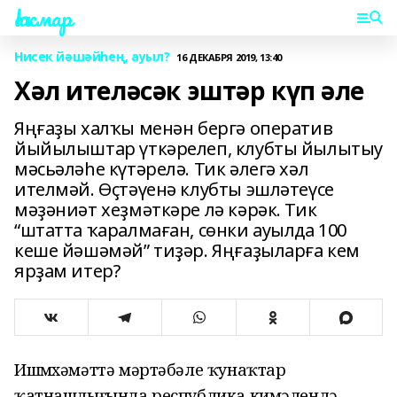
Һаҡмар
Нисек йәшәйһең, ауыл?
16 ДЕКАБРЯ 2019, 13:40
Хәл ителәсәк эштәр күп әле
Яңғаҙы халҡы менән бергә оператив
йыйылыштар үткәрелеп, клубты йылытыу
мәсьәләһе күтәрелә. Тик әлегә хәл
ителмәй. Өҫтәүенә клубты эшләтеүсе
мәҙәниәт хеҙмәткәре лә кәрәк. Тик
“штатта ҡаралмаған, сөнки ауылда 100
кеше йәшәмәй” тиҙәр. Яңғаҙыларға кем
ярҙам итер?
Ишмөхәмәттә мәртәбәле ҡунаҡтар
ҡатнашлығында республика кимәлендә