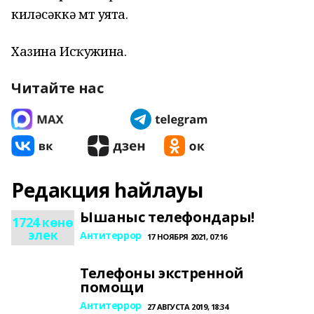
киләсәккә өмөт уята.
Хазина Исҡужина.
Читайте нас
Редакция һайлауы
Ышаныс телефондары!
1724 көнө
элек
Антитеррор
17 НОЯБРЯ 2021, 07:16
Телефоны экстренной
помощи
Антитеррор
27 АВГУСТА 2019, 18:34