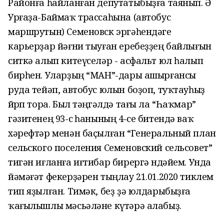
Районға һайланған депутатыбыҙға таянып. Ә
Урғаҙа-Баймаҡ трассаһына (автобус
маршрутын) Семеновск эргәһендәге
карьерҙар йәғни тыуған еребеҙҙең байлығын
ситкә алып китеүселәр - асфальт юл һалып
бирһен. Уларҙың “МАН”-дары ашырғансы
руда тейәп, автобус юлын боҙоп, туҡтауһыҙ
йөрөп тора. Был тәңгәлдә тағы ла “Һаҡмар”
гәзитенең 93-сө һанының 4-се битендә ваҡ
хәрефтәр менән баҫылған “Генеральный план
сельского поселения Семеновский сельсовет”
тигән иғланға иғтибар бирергә өндәйем. Унда
йәмәғәт фекерҙәрен тыңлау 21.01.2020 тиклем
тип яҙылған. Тимәк, беҙ ҙә юлдарыбыҙға
ҡағылышлы мәсьәләне күтәрә алабыҙ.