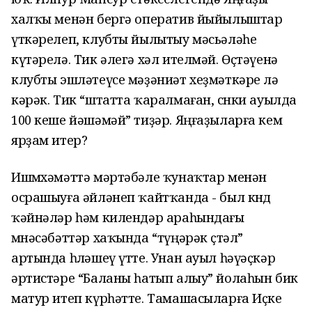
халҡы менән бергә оператив йыйылыштар
үткәрелеп, клубты йылытыу мәсьәләһе
күтәрелә. Тик әлегә хәл ителмәй. Өҫтәүенә
клубты эшләтеүсе мәҙәниәт хеҙмәткәре лә
кәрәк. Тик “штатта ҡаралмаған, сөнки ауылда
100 кеше йәшәмәй” тиҙәр. Яңғаҙыларға кем
ярҙам итер?
Ишмөхәмәттә мәртәбәле ҡунаҡтар менән
осрашыуға әйләнеп ҡайтҡанда - был көндө
ҡәйнәләр һәм килендәр араһындағы
мөнәсәбәттәр хаҡында “түңәрәк өҫтәл”
артында һөләшеү үтте. Унан ауыл һәүәҫкәр
әртистәре “Баланы һатып алыу” йолаһын бик
матур итеп күрһәтте. Тамашасыларға Иҫке