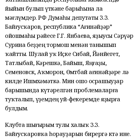
йыйын булып үткәне барыһына ла
мәғлүмдер. РФ Думаһы депутаты З.З.
Байғусҡаров, республика “Ағинәйҙәр”
ойошмаһы рәйесе Г.Г. Янбаева, яҙыусы Сәрүәр
Сурина беҙҙең тормош менән танышып
ҡайтты. Шулай уҡ Иҫке Сибай, Йәнйегет,
Татлыбай, Кәрешкә, Байыш, Яңғаҙы,
Семеновск, Аҡморон, Өмөтбай ағинәйҙәре лә
килде Ишмөхәмәткә. Мин ошо осрашыуҙар
барышында күтәрелгән проблемаларға
туҡталып, үҙемдең уй-фекеремде яҙырға
булдым.
Клубта шығырым тулы халыҡ З.З.
Байғусҡаровҡа һорауҙарын бирергә көтә ине.