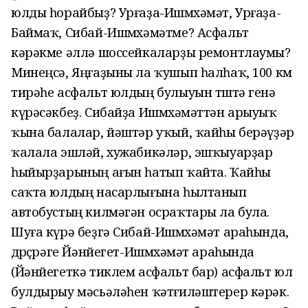
юлды һорайбыҙ? Урғаҙа-Ишмөхәмәт, Урғаҙа-
Баймаҡ, Сибай-Ишмөхәмәтме? Асфальт
кәрәкме әллә шоссейкаларҙы ремонтлаумы?
Минеңсә, Яңғаҙыны ла ҡушып һалһаҡ, 100 км
тирәһе асфальт юлдың булыуын төштә генә
күрәсәкбеҙ. Сибайҙа Ишмөхәмәттән арыуыҡ
ҡына балалар, йәштәр уҡый, ҡайһы берәүҙәр
ҡалала эшләй, хужабикәләр, эшҡыуарҙар
һыйырҙарының ағын һатып ҡайта. Ҡайһы
саҡта юлдың насарлығына һылтанып
автобустың килмәгән осраҡтары ла була.
Шуға күрә беҙгә Сибай-Ишмөхәмәт араһында,
дөрөҫөрәге Йәнйегет-Ишмөхәмәт араһында
(Йәнйегеткә тиклем асфальт бар) асфальт юл
булдырыу мәсьәләһен ҡәтғиләштерер кәрәк.