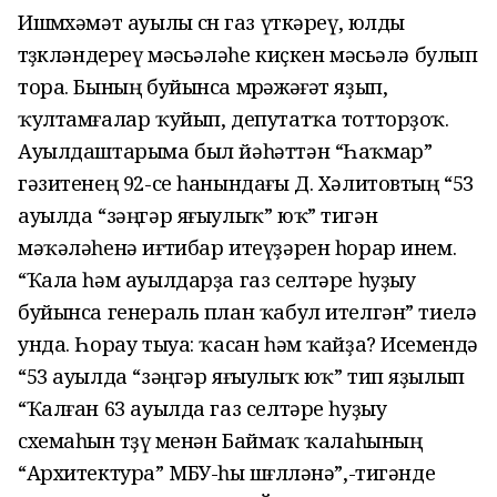
Ишмөхәмәт ауылы өсөн газ үткәреү, юлды
төҙөкләндереү мәсьәләһе киҫкен мәсьәлә булып
тора. Бының буйынса мөрәжәғәт яҙып,
ҡултамғалар ҡуйып, депутатҡа тотторҙоҡ.
Ауылдаштарыма был йәһәттән “Һаҡмар”
гәзитенең 92-се һанындағы Д. Хәлитовтың “53
ауылда “зәңгәр яғыулыҡ” юҡ” тигән
мәҡәләһенә иғтибар итеүҙәрен һорар инем.
“Ҡала һәм ауылдарҙа газ селтәре һуҙыу
буйынса генераль план ҡабул ителгән” тиелә
унда. Һорау тыуа: ҡасан һәм ҡайҙа? Исемендә
“53 ауылда “зәңгәр яғыулыҡ юҡ” тип яҙылып
“Ҡалған 63 ауылда газ селтәре һуҙыу
схемаһын төҙөү менән Баймаҡ ҡалаһының
“Архитектура” МБУ-һы шөғөлләнә”,-тигәнде