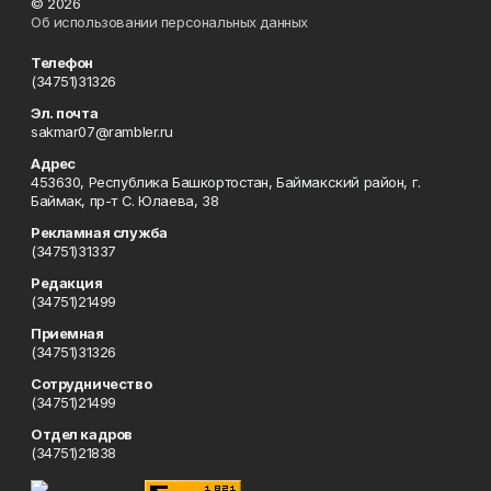
© 2026
Об использовании персональных данных
Телефон
(34751)31326
Эл. почта
sakmar07@rambler.ru
Адрес
453630, Республика Башкортостан, Баймакский район, г.
Баймак, пр-т С. Юлаева, 38
Рекламная служба
(34751)31337
Редакция
(34751)21499
Приемная
(34751)31326
Сотрудничество
(34751)21499
Отдел кадров
(34751)21838