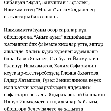
Сибайҙан “Яҙгөл”, Байыштан ”Иҫтәлек”,
Ишмөхәмәттең “Миләш” ансамблдәренең
сығыштары бик оҡшаны.
Ишмөхәмәттә һуңғы осор саралар күп
ойошторола. “Айыҡ ауыл” акцияһында
ҡатнашып бик фәһемле кисәләр үтте, эштәр
эшләнде. Халыҡ күҙгә күренеп әүҙемләшә
бара. Ғәзиз Янышев, Сынбулат Йәрмуллин,
Ғәлинур Ишмөхәмәтов, Хәлим Сәфәрғәлин
кеүек ир-егеттәребеҙҙең, Гөлсинә Әхмәтова,
Гөлдәр Латыпова, Гүзәл Зәйнетдинова кеүек
йәш ҡатын-ҡыҙҙарыбыҙҙың лидерлыҡ
сифаттары асылды. Яңыраҡ эшләй башлаған
Илнур Ишмөхәмәтовтың идеялар байлығы,
ойоштора белеү һәләте лә халыҡта