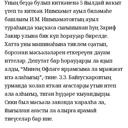
Уның беҙҙә булып киткәненә 5 йылдай ваҡыт
үтеп тә киткән. Ишмөхәмәт ауыл биләмәһе
башлығы И.М. Ишмөхәмәтовтың ауыл
тураһында ҡыҫҡаса сығышынан һуң Зариф
Закир улына бик күп һорауҙар бирелде.
Хатта уны машинаһына тиклем оҙатып,
борсоған мәсьәләләрен еткереүен дауам
иттеләр. Депутат бар һорауҙарҙы ла яҙып
алды, “Минең Өфөләге ярҙамсыма ла мөрәжәғәт
итә алаһығыҙ”,-тине. З.З. Байғусҡаровтың
урманда ҡолап ятҡан ағастарҙы утын итеп
ала алһығыҙ, тигән һүҙҙәре ҡыуандырҙы.
Сөнки был мәсьәлә законда ҡаралһа ла,
йығылған ағасты ла алырға ярамай
тиеүселәр бар ине.