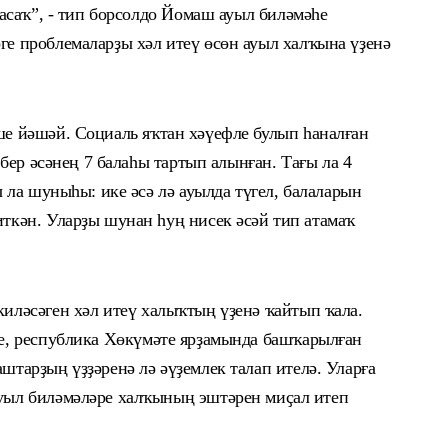
асаҡ
”, - тип борсолдо Йомаш ауыл биләмәһе
ге проблемаларҙы хәл итеү өсөн ауыл халҡына үҙенә
ше
йәшәй. Социаль яҡтан хәүефле булып һаналған
 бер әсәнең 7 балаһы тартып алынған. Тағы ла 4
ы ла шуныһы: ике әсә лә ауылда түгел, балаларын
ткән. Уларҙы шунан һуң нисек әсәй тип атамаҡ
иләсәген хәл итеү халыҡтың үҙенә ҡайтып ҡала.
е
, республика Хөкүмәте ярҙамында башҡарылған
аштарҙың үҙҙәренә лә
әүҙемлек
талап ителә.
Уларға
уыл биләмәләре халҡының эштәрен миҫал итеп