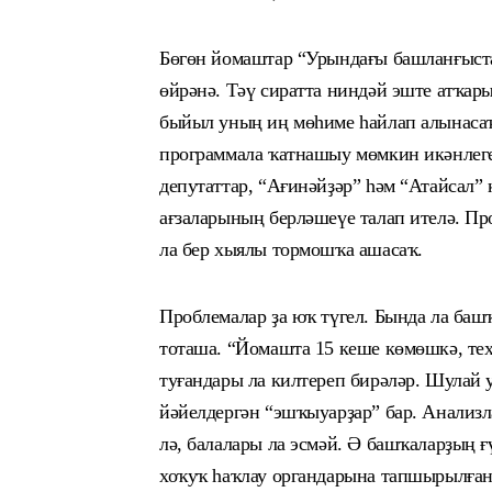
Бөгөн йомаштар “Урындағы башланғыст
өйрәнә.
Т
әү сиратта ниндәй эште атҡа
быйыл уның иң мөһиме һайлап алынаса
программала ҡатнашыу мөмкин икәнле
депутаттар, “Ағинәйҙәр”
һәм
“Атайсал” к
ағзаларының берләшеүе талап ителә. Пр
ла бер хыялы тормошҡа ашасаҡ.
Проблемалар ҙа юҡ түгел. Бында ла ба
шҡ
тоташа. “
Йомашта
15 кеше көмөшкә, тех
туғандары ла
килтереп
бирәләр. Шулай у
йәйелдергән “эшҡыуарҙар” бар. Анализл
лә, балалары ла
эсмәй. Ә башҡаларҙың ғ
хоҡуҡ һаҡлау органдарына тапшырылған. 