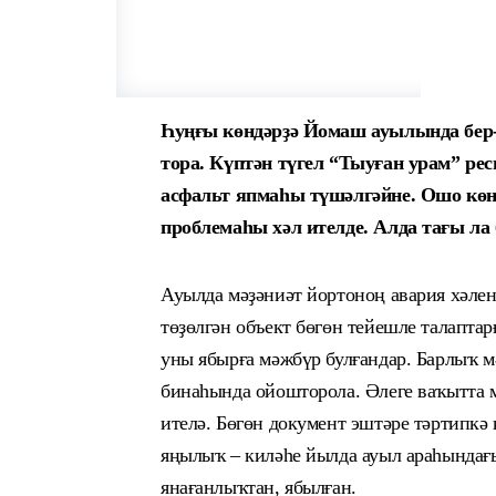
Һуңғы көндәрҙә Йомаш ауылында бе
тора. Күптән түгел “Тыуған урам” р
асфальт япмаһы түшәлгәйне. Ошо көн
проблемаһы хәл ителде. Алда тағы ла 
Ауылда мәҙәниәт йортоноң авария хәлен
төҙөлгән объект бөгөн
тейешле
талаптарғ
уны ябы
рға мәжбүр булғандар
.
Б
арлыҡ
мә
бинаһында ойошторол
а
.
Әлеге ваҡытта
ителә.
Бөгөн документ эштәре тәртипкә 
яңылыҡ – киләһе йылда ауыл араһындағ
янағанлыҡтан, ябылған.