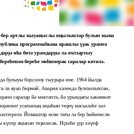
р-бер артлы ҡыуаныслы яңылыҡтар булып ҡына
еспублика программаһына ярашлы үҙәк урамға
дәрҙә иһә бөтә урамдарҙы ла яҡтыртыу
береһенән-береһе мөһимерәк саралар көтөлә.
дә булыуы борсолоу тыуҙыра ине. 1964 йылда
а ла яуап бирмәй. Авария хәлендә булғанлыҡтан,
ҙәни саралар йә мәктәптә, йә
урындағы хакимиәт
мәҙәниәт усағының
яңыһын төҙөү
мәсьәлә
һе
хәл
килтерелә.
Йомаштар өсөн тағы ла бер һөйөнөслө
ы күпер яңынан төҙө
ләсәк.
Иҫкеһе ҙур хә
ү
еф