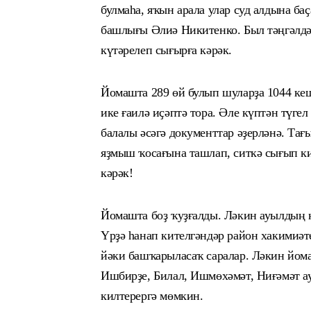
булмаһа, яҡын арала улар суд алдына баҫ
башлығы Әлиә Никитенко.
Был тәңгәлдә
күтәрелеп сығырға кәрәк.
Йомашта 289 өй
булып шуларҙа
1044 ке
ике ғаилә иҫәптә тора.
Әле күптән түгел
балалы әсәгә документтар әҙерләнә. Тағ
яҙмыш ҡосағына ташлап, ситкә сығып ки
кәрәк!
Йомашта боҙ ҡуҙғалды. Ләкин
а
уылдың к
Үрҙә һ
анап кителгәндәр район хакими
әт
йәки башҡарыласаҡ саралар. Ләкин йом
Ишбирҙе, Билал, Ишмөхәмәт, Ниғәмәт а
килтерергә мөмкин.