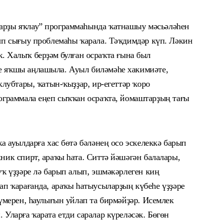
арҙы яҡлау” программаһында ҡатнашыу мәсьәләһен
рып сығыу
проблемаһы ҡарала. Тәҡдимдәр күп. Ләкин
ҡ.
Х
ал
ыҡ
берҙәм
булған осраҡта ғына был
ге яҡшы аңлашыла.
Ауыл биләмәһе хакимиәте,
лубтары, ҡатын-ҡыҙҙар, ир-егеттәр ҡоро
ограммала еңеп сыҡҡан осраҡта, йомаштарҙың тағы
а ауылдарға хас бөтә
бәләнең осо эскелеккә барып
ник спирт, араҡы һата. Ситтә йәшәгән балалары,
ҡ үҙҙәре лә барып алып, эшмәкәрлеген киң
ап ҡарағанда, араҡы һатыусыларҙың күбеһе үҙҙәре
үмерен, һаулығын уйлап та бирмәй
ҙәр
.
Исемлек
Уларға ҡарата етди саралар күреләсәк. Бөгөн