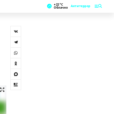
+22 °С
Антитеррор
Облачно