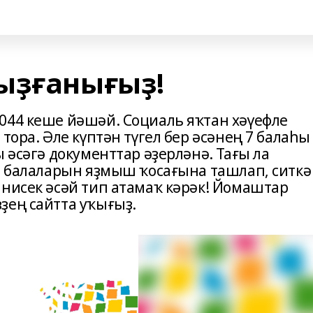
ыҙғанығыҙ!
044 кеше йәшәй. Социаль яҡтан хәүефле
тора. Әле күптән түгел бер әсәнең 7 балаһы
 әсәгә документтар әҙерләнә. Тағы ла
л, балаларын яҙмыш ҡосағына ташлап, ситкә
 нисек әсәй тип атамаҡ кәрәк! Йомаштар
ҙең сайтта уҡығыҙ.