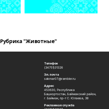
Рубрика "Животные"
Телефон
(34751)31326
Эл. почта
sakmar07@rambler.ru
Адрес
453630, Республика
Башкортостан, Баймакский район,
г. Баймак, пр-т С. Юлаева, 38
Рекламная служба