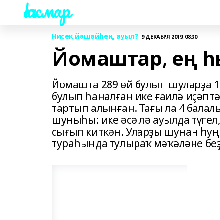
Һаҡмар
Нисек йәшәйһең, ауыл?
9 ДЕКАБРЯ 2019, 08:30
Йомаштар, ең һ
Йомашта 289 өй булып шуларҙа 1
булып һаналған ике ғаилә иҫәптә 
тартып алынған. Тағы ла 4 балалы
шуныһы: ике әсә лә ауылда түге
сығып киткән. Уларҙы шунан һуң
тураһында тулыраҡ мәҡәләне беҙ