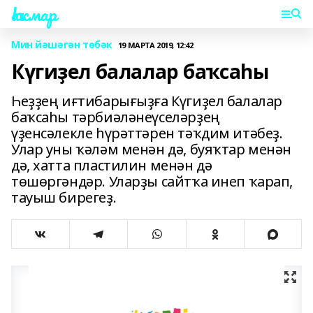
Һаҡмар
Мин йәшәгән төбәк
19 МАРТА 2019, 12:42
Күгиҙел балалар баҡсаһы
Һеҙҙең иғтибарығыҙға Күгиҙел балалар
баҡсаһы тәрбиәләнеүселәрҙең
үҙенсәлекле һүрәттәрен тәҡдим итәбеҙ.
Улар уны ҡәләм менән дә, буяҡтар менән
дә, хатта пластилин менән дә
төшөргәндәр. Уларҙы сайтҡа инеп ҡарап,
тауыш бирегеҙ.