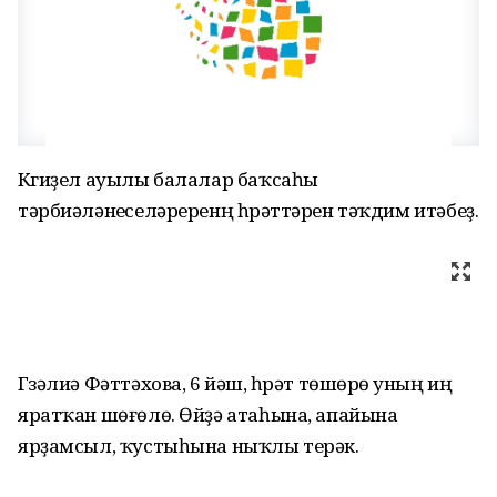
Күгиҙел ауылы балалар баҡсаһы
тәрбиәләнеүселәреренң һүрәттәрен тәҡдим итәбеҙ.
Гүзәлиә Фәттәхова, 6 йәш, һүрәт төшөрөү уның иң
яратҡан шөғөлө. Өйҙә атаһына, апайына
ярҙамсыл, ҡустыһына ныҡлы терәк.