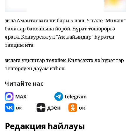
Әҙилә Амантаеваға ни бары 5 йәш. Ул әле "Миләш"
балалар баҡсаһына йөрөй. Һүрәт төшөрөргә
ярата. Конкурсҡа ул "Аҡ ҡайындар" һүрәтен
тәҡдим итә.
Әҙиләгә уңыштар теләйек. Киләсәктә лә һүрәттәр
төшөрөүен дауам итһен.
Читайте нас
Редакция һайлауы