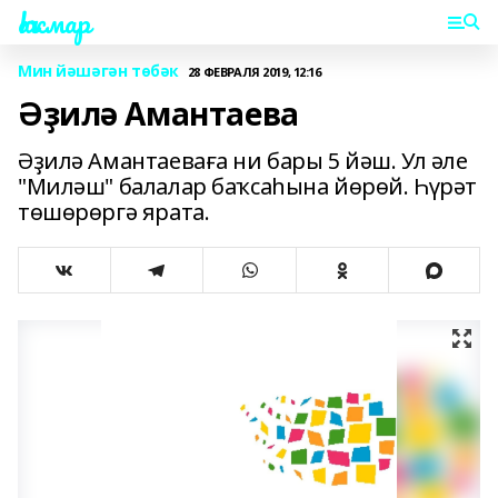
Һаҡмар
Мин йәшәгән төбәк
28 ФЕВРАЛЯ 2019, 12:16
Әҙилә Амантаева
Әҙилә Амантаеваға ни бары 5 йәш. Ул әле
"Миләш" балалар баҡсаһына йөрөй. Һүрәт
төшөрөргә ярата.