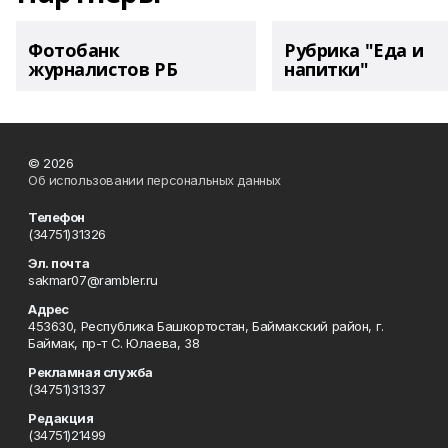
Фотобанк
Рубрика "Еда и
журналистов РБ
напитки"
© 2026
Об использовании персональных данных
Телефон
(34751)31326
Эл. почта
sakmar07@rambler.ru
Адрес
453630, Республика Башкортостан, Баймакский район, г.
Баймак, пр-т С. Юлаева, 38
Рекламная служба
(34751)31337
Редакция
(34751)21499