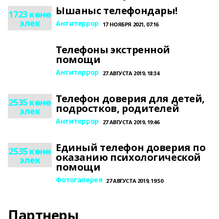
Ышаныс телефондары!
1723 көнө
элек
Антитеррор
17 НОЯБРЯ 2021, 07:16
Телефоны экстренной
помощи
Антитеррор
27 АВГУСТА 2019, 18:34
Телефон доверия для детей,
2535 көнө
подростков, родителей
элек
Антитеррор
27 АВГУСТА 2019, 19:46
Единый телефон доверия по
2535 көнө
оказанию психологической
элек
помощи
Фотогалерея
27 АВГУСТА 2019, 19:50
Партнеры