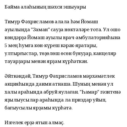
Баймаҡ ҡалаһының шәхси эшҡыуары
Тимур Фәхрисламов ҡалала һәм Йомаш
ауылында "Заман" сауҙа нөктәләре тота. Ул ошо
көндәрҙә Йомаш ауылы врач-амбулаторияһына
5 мең һумға көн-күреш кәрәк-яраҡтары,
ултырғыстар, төҙөлөш өсөн буяуҙар, канцеляр
тауарҙары менән ярҙам күрһәткән.
Әйткәндәй, Тимур Фәхрисламов мәрхәмәтлек
акцияһында даими ҡатнаша. Шуның менән ул
халыҡ араһында абруй яулаған. "Һаҡмар" гәзитенә
яҙылыусылар араһында ла приздар ҡуйып,
бағыусылыҡ ярҙамы күрһәтә.
Изгелек ерҙә ятып ҡалмаҫ.