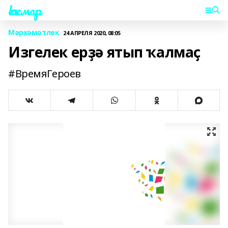
Һаҡмар
Мәрхәмәтлек
24 АПРЕЛЯ 2020, 08:05
Изгелек ерҙә ятып ҡалмаҫ
#ВремяГероев