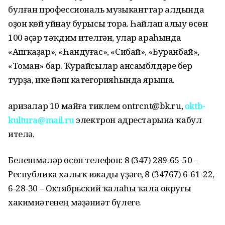
булған профессиональ музыканттар алдында
оҙон көй уйнау бурысы тора. Һайлап алыу өсөн
100 әҫәр тәҡдим ителгән, улар араһында
«Ашҡаҙар», «Һандуғас», «Сибай», «Буранбай»,
«Томан» бар. Ҡурайсылар ансамблдәре бер
турҙа, ике йәш категорияһында ярыша.
Ғаризалар 10 майға тиклем ontrcnt@bk.ru,
oktb-
kultura@mail.ru
электрон адрестарына ҡабул
ителә.
Белешмәләр өсөн телефон: 8 (347) 289-65-50 –
Республика халыҡ ижады үҙәге, 8 (34767) 6-61-22,
6-28-30 – Октябрьский ҡалаһы ҡала округы
хакимиәтенең мәҙәниәт бүлеге.