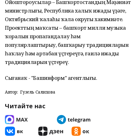
Ойоштороусылар – Башҡортостандың Мәҙәниәт
министрлығы, Республика халыҡ ижады үҙәге,
Октябрьский ҡалаһы ҡала округы хакимиәте.
Проекттың маҡсаты – башҡорт милли музыка
ҡоралын пропагандалау һәм
популярлаштырыу, башҡарыу традицияларын
һаҡлау һәм артабан үҫтереүгә, ғаилә ижады
традицияларын үҫтереү.
Сығанаҡ - "Башинформ" агентлығы.
Автор:
Гузель Салихова
Читайте нас