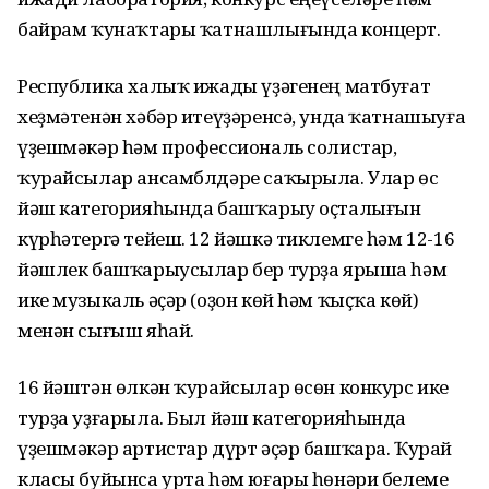
байрам ҡунаҡтары ҡатнашлығында концерт.
Республика халыҡ ижады үҙәгенең матбуғат
хеҙмәтенән хәбәр итеүҙәренсә, унда ҡатнашыуға
үҙешмәкәр һәм профессиональ солистар,
ҡурайсылар ансамблдәре саҡырыла. Улар өс
йәш категорияһында башҡарыу оҫталығын
күрһәтергә тейеш. 12 йәшкә тиклемге һәм 12-16
йәшлек башҡарыусылар бер турҙа ярыша һәм
ике музыкаль әҫәр (оҙон көй һәм ҡыҫҡа көй)
менән сығыш яһай.
16 йәштән өлкән ҡурайсылар өсөн конкурс ике
турҙа уҙғарыла. Был йәш категорияһында
үҙешмәкәр артистар дүрт әҫәр башҡара. Ҡурай
класы буйынса урта һәм юғары һөнәри белеме