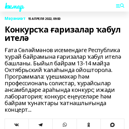
Һаҡмар
Мәҙәниәт
15 АПРЕЛЯ 2022, 09:00
Конкурсҡа ғаризалар ҡабул
ителә
Ғата Сөләймәнов исемендәге Республика
ҡурай байрамына ғаризалар ҡабул ителә
башланы. Быйыл байрам 13-14 майҙа
Октябрьский ҡалаһында ойошторола.
Программала: үҙешмәкәр һәм
профессиональ солистар, ҡурайсылар
ансамблдәре араһында конкурс; ижади
лаборатория; конкурс еңеүселәре һәм
байрам ҡунаҡтары ҡатнашлығында
концерт...