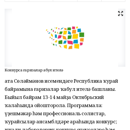
Конкурсҡа ғаризалар ҡабул ителә
Ғата Сөләймәнов исемендәге Республика ҡурай
байрамына ғаризалар ҡабул ителә башланы.
Быйыл байрам 13-14 майҙа Октябрьский
ҡалаһында ойошторола. Программала:
үҙешмәкәр һәм профессиональ солистар,
ҡурайсылар ансамблдәре араһында конкурс;
ижади лаборатория; конкурс еңеүселәре һәм