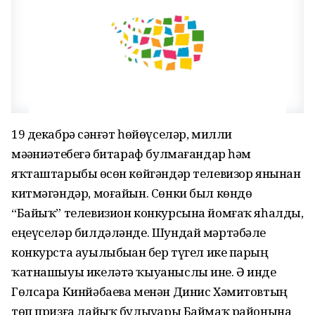
19 декабрҙә сәнғәт һөйөүселәр, милли
мәҙәниәтебеҙгә битараф булмағандар һәм
яҡташтарыбыҙ өсөн көйгәндәр телевизор янынан
китмәгәндәр, моғайын. Сөнки был көндө
“Байыҡ” телевизион конкурсына йомғаҡ яһалды,
еңеүселәр билдәләнде. Шундай мәртәбәле
конкурста ауылыбыҙҙан бер түгел ике парҙың
ҡатнашыуы икеләтә ҡыуаныслы ине. Ә инде
Гөлсара Кинйәбаева менән Динис Хәмитовтың
төп призға лайыҡ булыуҙары Баймаҡ районына