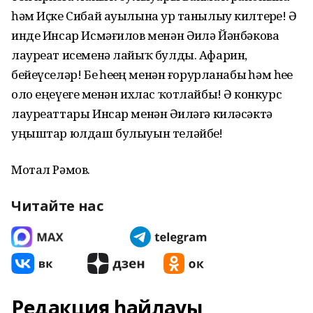
һәм Иҫке Сибай ауылына ҙур танылыу килтерҙе! Ә
инде Инсар Исмәғилов менән Әҙилә Йәнбәкова
лауреат исеменә лайыҡ булды. Афарин,
бейеүселәр! Беҙ һеҙҙең менән ғорурланабыҙ һәм һеҙҙе
оло еңеүегеҙ менән ихлас ҡотлайбыҙ! Ә конкурс
лауреаттары Инсар менән Әҙиләгә киләсәктә
уңыштар юлдаш булыуын теләйбеҙ!
Мотал Рәмов.
Читайте нас
Редакция һайлауы