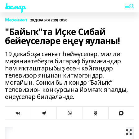
Һаҡмар
Мәҙәниәт
20 ДЕКАБРЯ 2020, 08:50
"Байыҡ"та Иҫке Сибай
бейеүселәре еңеү яуланы!
19 декабрҙә сәнғәт һөйөүселәр, милли
мәҙәниәтебеҙгә битараф булмағандар
һәм яҡташтарыбыҙ өсөн көйгәндәр
телевизор янынан китмәгәндәр,
моғайын. Сөнки был көндө “Байыҡ”
телевизион конкурсына йомғаҡ яһалды,
еңеүселәр билдәләнде.