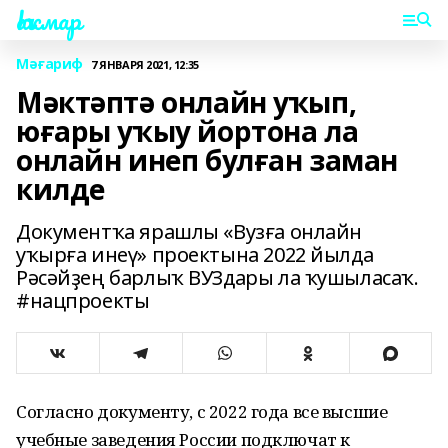
Һаҡмар
Мәғариф
7 ЯНВАРЯ 2021, 12:35
Мәктәптә онлайн уҡып,
юғары уҡыу йортона ла
онлайн инеп булған заман
килде
Документҡа ярашлы «Вузға онлайн
уҡырға инеү» проектына 2022 йылда
Рәсәйҙең барлыҡ ВУЗдары ла ҡушыласаҡ.
#нацпроекты
Согласно документу, с 2022 года все высшие
учебные заведения России подключат к