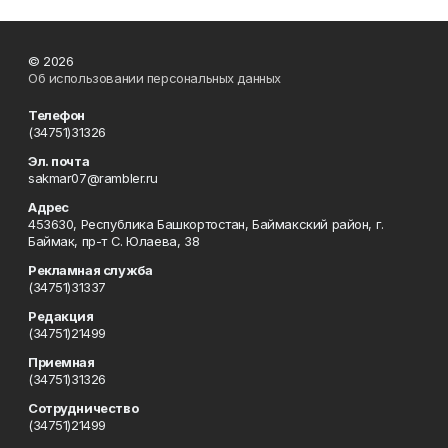
© 2026
Об использовании персональных данных
Телефон
(34751)31326
Эл. почта
sakmar07@rambler.ru
Адрес
453630, Республика Башкортостан, Баймакский район, г.
Баймак, пр-т С. Юлаева, 38
Рекламная служба
(34751)31337
Редакция
(34751)21499
Приемная
(34751)31326
Сотрудничество
(34751)21499