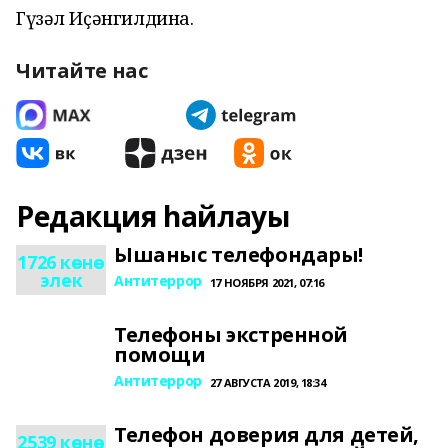
Гүзәл Иҫәнгилдина.
Читайте нас
Редакция һайлауы
Ышаныс телефондары!
1726 көнө
элек
Антитеррор
17 НОЯБРЯ 2021, 07:16
Телефоны экстренной
помощи
Антитеррор
27 АВГУСТА 2019, 18:34
Телефон доверия для детей,
2539 көнө