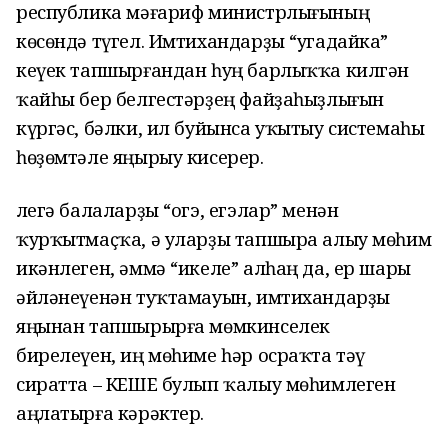
республика мәғариф министрлығының
көсөндә түгел. Имтихандарҙы “угадайка”
кеүек тапшырғандан һуң барлыҡҡа килгән
ҡайһы бер белгестәрҙең файҙаһыҙлығын
күргәс, бәлки, ил буйынса уҡытыу системаһы
һөҙөмтәле яңырыу кисерер.
Әлегә балаларҙы “огэ, егэлар” менән
ҡурҡытмаҫҡа, ә уларҙы тапшыра алыу мөһим
икәнлеген, әммә “икеле” алһаң да, ер шары
әйләнеүенән туҡтамауын, имтихандарҙы
яңынан тапшырырға мөмкинселек
бирелеүен, иң мөһиме һәр осраҡта тәү
сиратта – КЕШЕ булып ҡалыу мөһимлеген
аңлатырға кәрәктер.