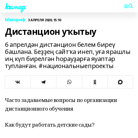
Һаҡмар
Мәғариф
3 АПРЕЛЯ 2020, 15:10
Дистанцион уҡытыу
6 апрелдән дистанцион белем биреү
башлана. Беҙҙең сайтҡа инеп, уға ярашлы
иң күп бирелгән һорауҙарға яуаптар
тупланған. #национальныепроекты
Часто задаваемые вопросы по организации
дистанционного обучения
Как будут работать детские сады?