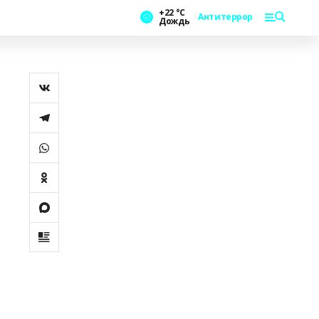
+22 °С
Антитеррор
Дождь