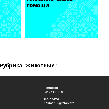
помощи
Рубрика "Животные"
Телефон
(34751)31326
Эл. почта
sakmar07@rambler.ru