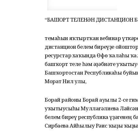
“БАШҠОРТ ТЕЛЕНӘН ДИСТАНЦИОН Б
темаһын яҡтыртҡан вебинар үткәре
дистанцион белем биреүҙе ойоштор
ресурстар хаҡында Өфө ҡалаһы ҡа
башҡорт теле һәм әҙәбиәте уҡытыу
Башҡортостан Республикаһы буйын
Морат Нил улы,
Борай районы Борай ауылы 2-се ги
уҡытыусыһы Муллағәлиева Ләйсән 
белем биреү республика үҙәгенең 
Сирбаева Айһылыу Рәис ҡыҙы ҡыҙы