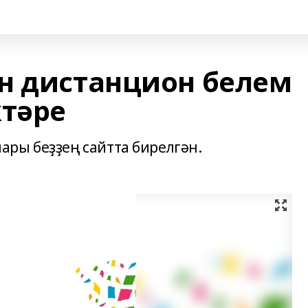
н дистанцион белем
ктәре
ры беҙҙең сайтта бирелгән.