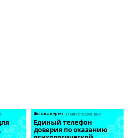
Фотогалерея
6
27 АВГУСТА 2019, 19:50
ля 
Единый телефон 
 
доверия по оказанию 
психологической 