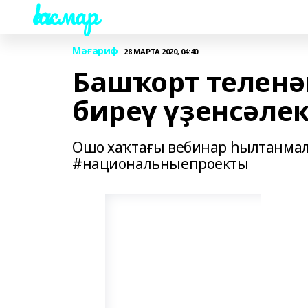
Һаҡмар
Мәғариф
28 МАРТА 2020, 04:40
Башҡорт теленә
биреү үҙенсәле
Ошо хаҡтағы вебинар һылтанмала
#национальныепроекты