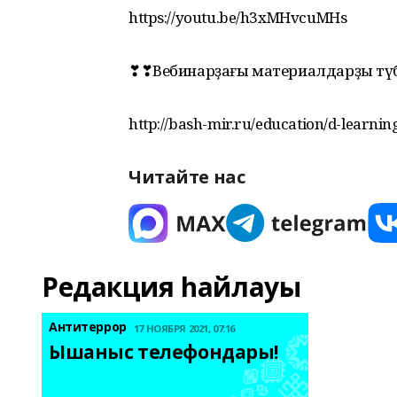
https://youtu.be/h3xMHvcuMHs
❣❣Вебинарҙағы материалдарҙы түб
http://bash-mir.ru/education/d-learnin
Читайте нас
Редакция һайлауы
Антитеррор
17 НОЯБРЯ 2021, 07:16
Ышаныс телефондары! 