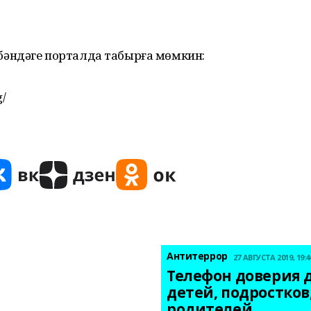
әндәге порталда табырға мөмкин:
g/
Антитеррор
27 АВГУСТА 2019, 19:4
Телефон доверия д
детей, подростков,
родителей