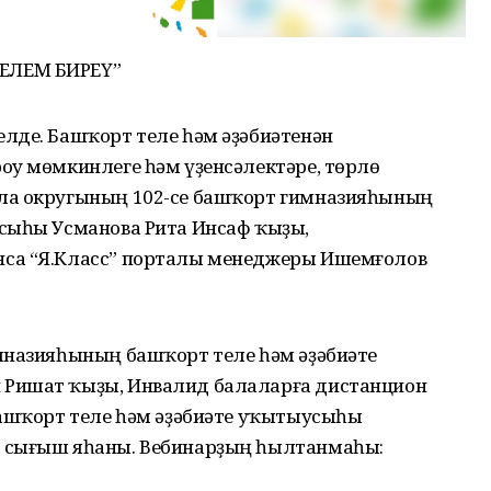
ЕЛЕМ БИРЕҮ”
лде. Башҡорт теле һәм әҙәбиәтенән
оу мөмкинлеге һәм үҙенсәлектәре, төрлө
ла округының 102-се башҡорт гимназияһының
сыһы Усманова Рита Инсаф ҡыҙы,
са “Я.Класс” порталы менеджеры Ишемғолов
мназияһының башҡорт теле һәм әҙәбиәте
Ришат ҡыҙы, Инвалид балаларға дистанцион
башҡорт теле һәм әҙәбиәте уҡытыусыһы
 сығыш яһаны. Вебинарҙың һылтанмаһы: