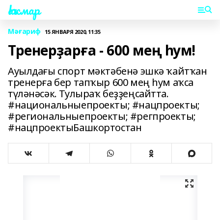
Һаҡмар
Мәғариф
15 ЯНВАРЯ 2020, 11:35
Тренерҙарға - 600 мең һум!
Ауылдағы спорт мәктәбенә эшкә ҡайтҡан
тренерға бер тапҡыр 600 мең һум аҡса
түләнәсәк. Тулыраҡ беҙҙеңсайтта.
#национальныепроекты; #нацпроекты;
#региональныепроекты; #регпроекты;
#нацпроектыБашкортостан