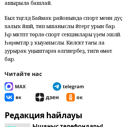
ашырыла башлай.
Был тәңгәлдә Баймаҡ районында спорт менән дуҫ
халыҡ йәшәй, тип ышаныслы әйтергә урын бар.
Һәр мәктәптә төрлө спорт секциялары әүҙем эшләй.
Һөҙөмтәләр ҙә ҡыуаныслы. Киләсәктә тағы ла
ҙурыраҡ уңыштарға өлгәшербеҙ, тигән өмөт
бар.
Читайте нас
Редакция һайлауы
Ышаныс телефондары!