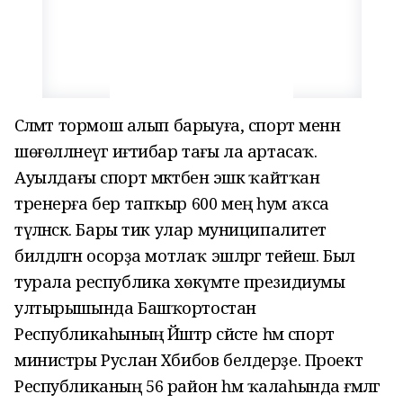
Сәләмәт тормош алып барыуға, спорт менән
шөғөлләнеүгә иғтибар тағы ла артасаҡ.
А
уыл
дағы
спорт мәктәбенә эшкә ҡайтҡан
тренерға бер тапҡыр 600 мең һум аҡса
түләнә
сәк
.
Бары тик улар
муниципалитет
билдәләгән осорҙа
мотлаҡ
эшлә
ргә тейеш.
Был
турала республика хөкүмәте президиумы
ултырышында
Башҡортостан
Республикаһының Й
әштәр сәйәсәте һәм спорт
министры Руслан Хәбибов белдерҙе. Проект
Республиканың 56 район һәм ҡалаһында ғәмәлгә