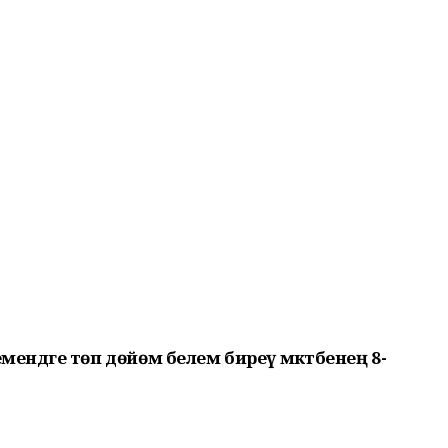
дәге төп дөйөм белем биреү мәктәбенең 8-