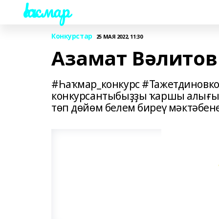
Һаҡмар
Конкурстар
25 МАЯ 2022, 11:30
Азамат Вәлитов
#Һаҡмар_конкурс #Тажетдиновкон
конкурсантыбыҙҙы ҡаршы алығы
төп дөйөм белем биреү мәктәбене