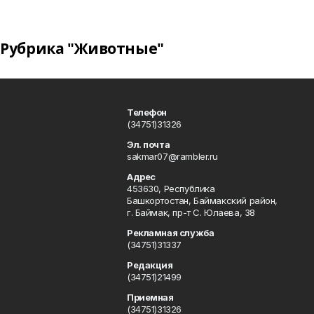
Рубрика "Животные"
Телефон
(34751)31326
Эл. почта
sakmar07@rambler.ru
Адрес
453630, Республика
Башкортостан, Баймакский район,
г. Баймак, пр-т С. Юлаева, 38
Рекламная служба
(34751)31337
Редакция
(34751)21499
Приемная
(34751)31326