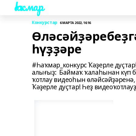
Һаҡмар
Конкурстар
6 МАРТА 2022, 16:16
Өләсәйҙәребеҙг
һүҙҙәре
#Һаҡмар_конкурс Ҡәҙерле дуҫта
алығыҙ: Баймаҡ ҡалаһынан күп б
ҡотлау видеоһын өләйсәйҙәренә, 
Ҡәҙерле дуҫтар! Һеҙ видеоҡотлау