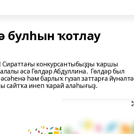
ә булһын ҡотлау
р! Сираттағы конкурсантыбыҙҙы ҡаршы
алалы әсә Гөлдәр Абдуллина. Гөлдәр был
әсәһенә һәм барлыҡ гүзәл заттарға йүнәлтә
ҙы сайтҡа инеп ҡарай алаһығыҙ.