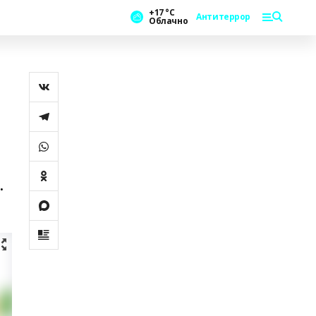
+17 °С
Антитеррор
Облачно
.