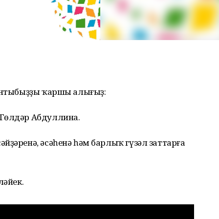
сантыбыҙҙы ҡаршы алығыҙ:
 Гөлдәр Абдуллина.
йҙәренә, әсәһенә һәм барлыҡ гүзәл заттарға
ләйек.