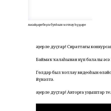
Өләсәйҙәребеҙгә булһын ҡотлау һүҙҙәре
Ҡәҙерле дуҫтар! Сираттағы конкур
Баймаҡ ҡалаһынан күп балалы әсә
Гөлдәр был ҡотлау видеоһын өләйсә
йүнәлтә.
Ҡәҙерле дуҫтар! Авторға уңыштар те