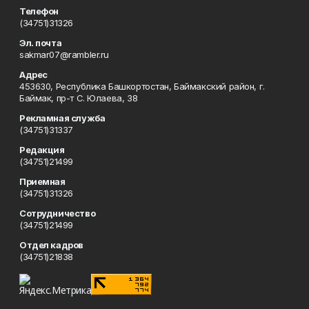
Телефон
(34751)31326
Эл. почта
sakmar07@rambler.ru
Адрес
453630, Республика Башкортостан, Баймакский район, г.
Баймак, пр-т С. Юлаева, 38
Рекламная служба
(34751)31337
Редакция
(34751)21499
Приемная
(34751)31326
Сотрудничество
(34751)21499
Отдел кадров
(34751)21838