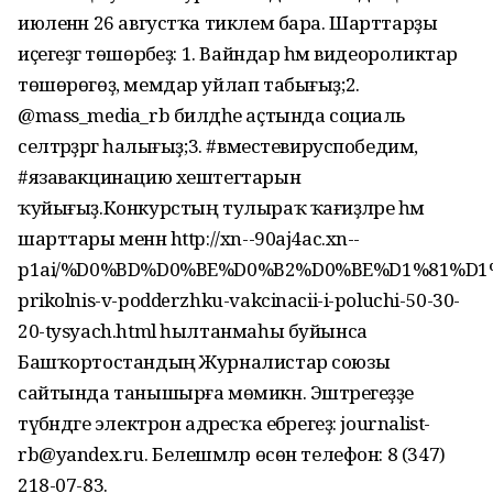
июленән 26 августҡа тиклем бара. Шарттарҙы
иҫегеҙгә төшөрәбеҙ: 1. Вайндар һәм видеороликтар
төшөрөгөҙ, мемдар уйлап табығыҙ;2.
@mass_media_rb билдәһе аҫтында социаль
селтәрҙәргә һалығыҙ;3. #вместевируспобедим,
#язавакцинацию хештегтарын
ҡуйығыҙ.Конкурстың тулыраҡ ҡағиҙәләре һәм
шарттары менән http://xn--90aj4ac.xn--
p1ai/%D0%BD%D0%BE%D0%B2%D0%BE%D1%81%D1%
prikolnis-v-podderzhku-vakcinacii-i-poluchi-50-30-
20-tysyach.html һылтанмаһы буйынса
Башҡортостандың Журналистар союзы
сайтында танышырға мөмикн. Эштәрегеҙҙе
түбәндәге электрон адресҡа ебәрегеҙ: journalist-
rb@yandex.ru. Белешмәләр өсөн телефон: 8 (347)
218-07-83.