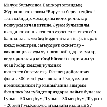
Мәғлүм булыуынса, Башҡортостандың
Журналистар союзы “Вирусты бергәләп еңәйек!”
тигән вайндар, мемдар һәм видеороликтар
конкурсы иғлан иткәйне. Әүҙем булмышлы,
ижади ҡарашлы кешеләр үҙҙәренең эштәрен ебәрә
башланы ла, әммә беҙ һеҙҙән тағы ла ҡыҙыҡыраҡ
ижад емештәрен, сағыуыраҡ сюжеттар –
вакцинациялауҙы хуплаған вайндар, мемдар,
видеороликтар көтәбеҙ! Бәйгенең шарттары үтә
ябай һәм һәр кемдең ҡулынан
килерлек.Онотмағыҙ! Бәйгенең дөйөм приз
фонды 300 мең һум тәшкил итә! Еңеүселәр өс
номинацияның һәр ҡайһыһында айырым
билдәләнәсәк һәм түбәндәге приздарға лайыҡ буласаҡ:
I урын – 50 мең һум, II урын – 30 мең һум, III урын
– 20 мең һум.Конкурс ағымдағы йылдың 27