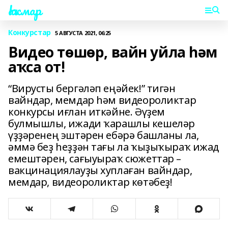
Һаҡмар
Конкурстар
5 АВГУСТА 2021, 06:25
Видео төшөр, вайн уйла һәм
аҡса от!
“Вирусты бергәләп еңәйек!” тигән
вайндар, мемдар һәм видеороликтар
конкурсы иғлан иткәйне. Әүҙем
булмышлы, ижади ҡарашлы кешеләр
үҙҙәренең эштәрен ебәрә башланы ла,
әммә беҙ һеҙҙән тағы ла ҡыҙыҡыраҡ ижад
емештәрен, сағыуыраҡ сюжеттар –
вакцинациялауҙы хуплаған вайндар,
мемдар, видеороликтар көтәбеҙ!