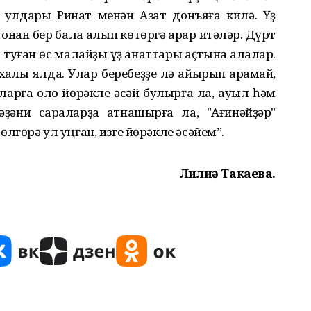
 улдары Ринат менән Азат донъяға килә. Үҙ
онан бер бала алып көтөргә ҡарар итәләр. Дүрт
р туған өс малайҙы үҙ ҡанаттары аҫтына алалар.
хаҡлы ялда. Улар беребеҙҙе лә айырып ҡарамай,
аларға оло йөрәкле әсәй булырға ла, ауыл һәм
ҙәни сараларҙа ҡатнашырға ла, "Ағинәйҙәр"
гөрә ул уңған, изге йөрәкле әсәйем”.
Лилиә Такаева.