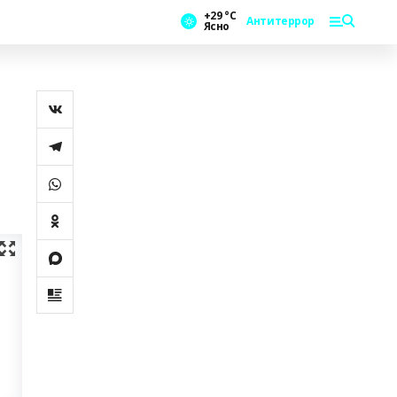
+29 °С
Антитеррор
Ясно