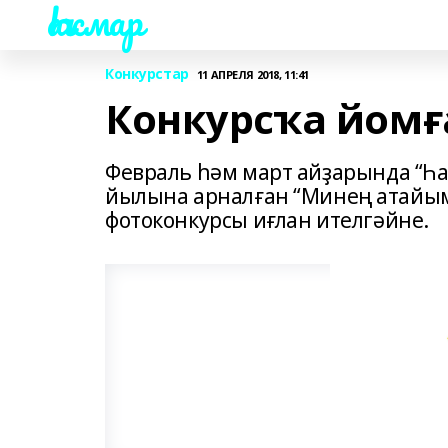
Һаҡмар
Конкурстар
11 АПРЕЛЯ 2018, 11:41
Конкурсҡа йомғ
Февраль һәм март айҙарында “Һ
йылына арналған “Минең атайым 
фотоконкурсы иғлан ителгәйне.