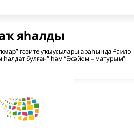
аҡ яһалды
аҡмар” гәзите уҡыусылары араһында Ғаилә
һалдат булған” һәм “Әсәйем – матурым”