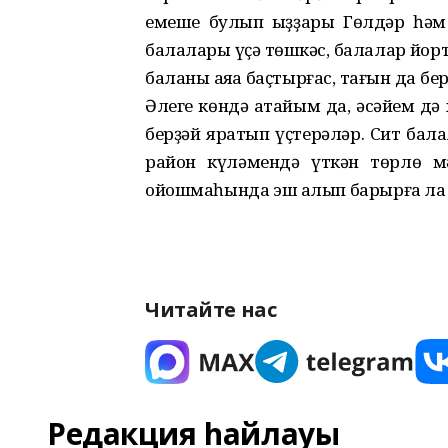
емеше булып ҡыҙҙары Гөлдәр һәм
балалары үҫә төшкәс, балалар йорт
баланы аяҡҡа баҫтырғас, тағын да бе
Әлеге көндә атайым да, әсәйем дә 
берҙәй яратып үҫтерәләр. Сит бал
район күләмендә үткән төрлө мә
ойошмаһында эш алып барырға ла өл
Читайте нас
Редакция һайлауы