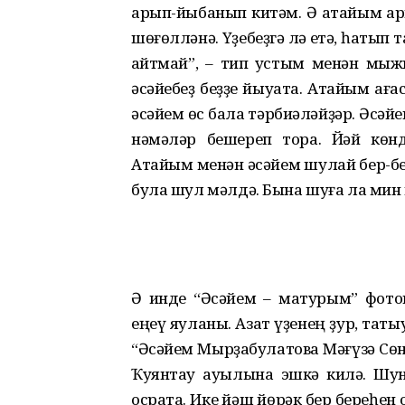
арып-йыбанып китәм. Ә атайым ары
шөғөлләнә. Үҙебеҙгә лә етә, һатып т
ҡайтмай”, – тип ҡустым менән мыж
әсәйебеҙ беҙҙе йыуата. Атайым аға
әсәйем өс бала тәрбиәләйҙәр. Әсәйе
нәмәләр бешереп тора. Йәй көнд
Атайым менән әсәйем шулай бер-бе
була шул мәлдә. Бына шуға ла мин н
Ә инде “Әсәйем – матурым” фото
еңеү яуланы. Азат үҙенең ҙур, таты
“Әсәйем Мырҙабулатова Мәғүзә Сөнғ
Ҡуянтау ауылына эшкә килә. Шу
осрата. Ике йәш йөрәк бер береһен 