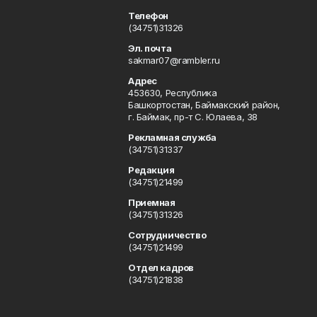
Телефон
(34751)31326
Эл. почта
sakmar07@rambler.ru
Адрес
453630, Республика
Башкортостан, Баймакский район,
г. Баймак, пр-т С. Юлаева, 38
Рекламная служба
(34751)31337
Редакция
(34751)21499
Приемная
(34751)31326
Сотрудничество
(34751)21499
Отдел кадров
(34751)21838