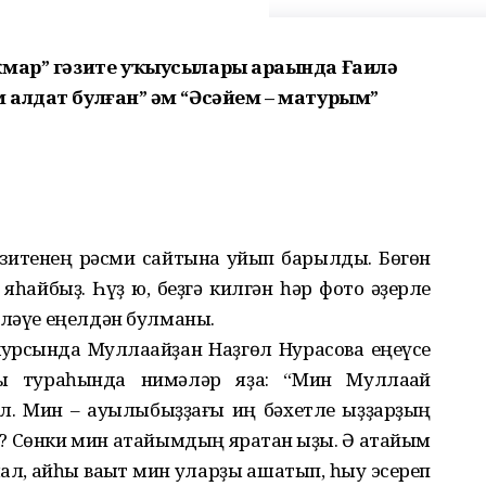
ҡмар” гәзите уҡыусылары араһында Ғаилә
алдат булған” һәм “Әсәйем – матурым”
гәзитенең рәсми сайтына ҡуйып барылды. Бөгөн
яһайбыҙ. Һүҙ юҡ, беҙгә килгән һәр фото ҡәҙерле
әләүе еңелдән булманы.
урсында Муллаҡайҙан Наҙгөл Нурасова еңеүсе
ы тураһында нимәләр яҙа: “Мин Муллаҡай
. Мин – ауылыбыҙҙағы иң бәхетле ҡыҙҙарҙың
? Сөнки мин атайымдың яратҡан ҡыҙы. Ә атайым
л, ҡайһы ваҡыт мин уларҙы ашатып, һыу эсереп