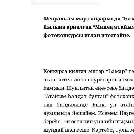
Февраль һәм март айҙарында “Һа
йылына арналған “Минең атайым һ
фотоконкурсы иғлан ителгәйне.
Конкурсҡа килгән эштәр “Һаҡмар” 
атап кителгән конкурстарға йомғаҡ 
һәм яҡын. Шунлыҡтан еңеүсене билд
“Атайым һалдат булған” фотоконк
тип билдәләнде. Бына ул атаһ
ауылында йәшәйем. Исемем Наҙгөл
береһе! Ни өсөн тип уйлайһығыҙмы
шундай шәп кеше! Кәртәбеҙ тулы ма