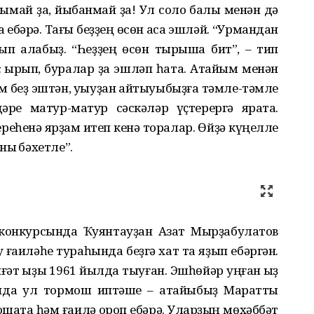
май ҙа, йыбанмай ҙа! Ул солоҡ балы менән дә
а ебәрә. Тағы беҙҙең өсөн аҡса эшләй. “Урмандан
ып алабыҙ. “Һеҙҙең өсөн тырыша бит”, – тип
с ҡырҡып, буралар ҙа эшләп һата. Атайым менән
м беҙ эштән, уҡыуҙан ҡайтыуыбыҙға тәмле-тәмле
әре матур-матур сәскәләр үҫтерергә ярата.
реһенә ярҙам итеп кенә торалар. Өйҙә күңелле
ыҡ бәхетле”.
конкурсында Ҡуянтауҙан Азат Мырҙабулатов
у ғаиләһе тураһында беҙгә хат та яҙып ебәргән.
әт ҡыҙы 1961 йылда тыуған. Эшһөйәр уңған ҡыҙ
нда ул тормош иптәше – атайыбыҙ Маратты
оҡшата һәм ғаилә ҡороп ебәрә. Уларҙың мөхәббәт