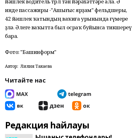
йәшлек водитель төрлө тән йәрәхәттәре ала. Ә
инде пассажиры -"Ашығыс ярҙам" фельдшеры,
42 йәшлек ҡатындың ваҡиға урынында ғүмере
өҙөлә. Әлеге ваҡытта был осраҡ буйынса тикшереү
бара.
Фото: "Башинформ"
Автор:
Лилия Такаева
Читайте нас
Редакция һайлауы
Ышаныс телефондары!