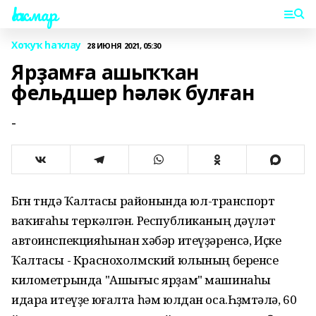
Һаҡмар
Хоҡуҡ һаҡлау
28 ИЮНЯ 2021, 05:30
Ярҙамға ашыҡҡан
фельдшер һәләк булған
-
Бөгөн төндә Ҡалтасы районында юл-транспорт
ваҡиғаһы теркәлгән. Республиканың дәүләт
автоинспекцияһынан хәбәр итеүҙәренсә, Иҫке
Ҡалтасы - Краснохолмский юлының беренсе
километрында "Ашығыс ярҙам" машинаһы
идара итеүҙе юғалта һәм юлдан оса.Һөҙөмтәлә, 60