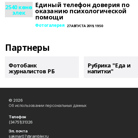
Единый телефон доверия по
2540 көнө
оказанию психологической
элек
помощи
Фотогалерея
27 АВГУСТА 2019, 19:50
Партнеры
Фотобанк
Рубрика "Еда и
журналистов РБ
напитки"
© 2026
Об использовании персональных данных
Телефон
(34751)31326
Эл. почта
sakmar07@rambler.ru