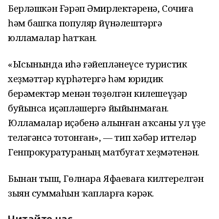
Берләшкән Ғәрәп Әмирлектәренә, Сочиға
һәм башҡа популяр йүнәлештәргә
юлламалар һатҡан.
«Ысынында иһә ғәйепләнеүсе туристик
хеҙмәттәр күрһәтергә һәм юридик
берәмектәр менән төҙөлгән килешеүҙәр
буйынса иҫәпләшергә йыйынмаған.
Юлламалар иҫәбенә алынған аҡсаны ул үҙе
теләгәнсә тотонған», — тип хәбәр иттеләр
Генпрокуратураның матбуғат хеҙмәтенән.
Бынан тыш, Гөлнара Яфаеваға килтерелгән
зыян суммаһын ҡапларға кәрәк.
Читайте нас