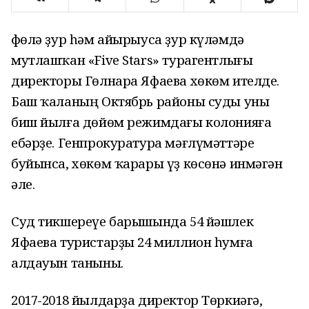
Өфөлә ҙур һәм айырыуса ҙур күләмдә
мутлашҡан «Five Stars» турагентлығы
директоры Гөлнара Яфаева хөкөм ителде.
Баш ҡаланың Октябрь районы суды уны
биш йылға дөйөм режимдағы колонияға
ебәрҙе. Генпрокуратура мәғлүмәттәре
буйынса, хөкөм ҡарары үҙ көсөнә инмәгән
әле.
Суд тикшереүе барышында 54 йәшлек
Яфаева туристарҙы 24 миллион һумға
алдауын таныны.
2017-2018 йылдарҙа директор Төркиәгә,