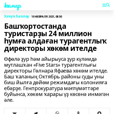
Һаҡмар
Хоҡуҡ һаҡлау
10 ФЕВРАЛЯ 2021, 08:50
Башҡортостанда
туристарҙы 24 миллион
һумға алдаған турагентлыҡ
директоры хөкөм ителде
Өфөлә ҙур һәм айырыуса ҙур күләмдә
мутлашҡан «Five Stars» турагентлығы
директоры Гөлнара Яфаева хөкөм ителде.
Баш ҡаланың Октябрь районы суды уны
биш йылға дөйөм режимдағы колонияға
ебәрҙе. Генпрокуратура мәғлүмәттәре
буйынса, хөкөм ҡарары үҙ көсөнә инмәгән
әле.