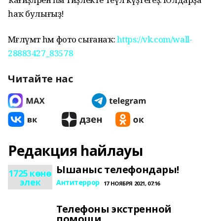
һаҡ булығыҙ!
Мәғлүмәт һәм фото сығанаҡ:
https://vk.com/wall-
28883427_83578
Читайте нас
Редакция һайлауы
Ышаныс телефондары!
1725 көнө
элек
Антитеррор
17 НОЯБРЯ 2021, 07:16
Телефоны экстренной
помощи