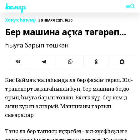
Һаҡмар
Хоҡуҡ һаҡлау
5 ЯНВАРЯ 2021, 16:50
Бер машина аҫҡа тәгәрәп...
һыуға барып төшкән.
Кисә Баймаҡ ҡалаһында ла бер фажиғә терәкәлә. Юл-
транспорт ваҡиғаһынан һуң, бер машина боҙҙо
ярып, һыуға барып төшкән. Бәхеткә күрә, бер кем дә
зыян күреп өлгөрмәй. Машинаны тартып
сығаралар.
Тағы ла бер тапҡыр иҫкәртәбеҙ - юл-хәүефһеҙлеге
ҡағиҙәләрен һәм тиҙлекте теүәл күҙәтегеҙ. Юлдарҙа