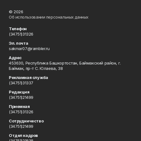
© 2026
Об использовании персональных данных
Телефон
(34751)31326
Эл. почта
sakmar07@rambler.ru
Адрес
453630, Республика Башкортостан, Баймакский район, г.
Баймак, пр-т С. Юлаева, 38
Рекламная служба
(34751)31337
Редакция
(34751)21499
Приемная
(34751)31326
Сотрудничество
(34751)21499
Отдел кадров
(34751)21838