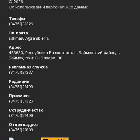
© 2026
Об использовании персональных данных
Телефон
(34751)31326
Эл. почта
sakmar07@rambler.ru
Адрес
453630, Республика Башкортостан, Баймакский район, г.
Баймак, пр-т С. Юлаева, 38
Рекламная служба
(34751)31337
Редакция
(34751)21499
Приемная
(34751)31326
Сотрудничество
(34751)21499
Отдел кадров
(34751)21838