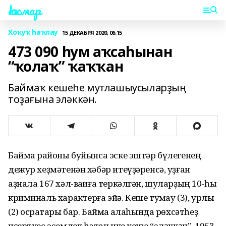
Һаҡмар
Хоҡуҡ һаҡлау
15 ДЕКАБРЯ 2020, 06:15
473 090 һум аҡсаһынан
“ҡолаҡ” ҡаҡҡан
Баймаҡ кешеһе мутлашыусыларҙың
тоҙағына эләккән.
Баймаҡ районы буйынса эске эштәр бүлегенең
дежур хеҙмәтенән хәбәр итеүҙәренсә, уҙған
аҙнала 167 хәл-ваҡиға теркәлгән, шуларҙың 10-һы
криминаль характерға эйә. Кеше туҡмау (3), урлыҡ
(2) осраҡтары бар. Баймаҡ ҡалаһында рөхсәтһеҙ
иҫерткес эсемлек һатҡан ике кеше “эләккән”. 1953