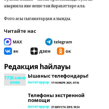
аварияла ике кеше тән йәрәхәттәре ала.
Фото асыҡ сығанаҡтарҙан алынды.
Читайте нас
Редакция һайлауы
Ышаныс телефондары!
1726 көнө
элек
Антитеррор
17 НОЯБРЯ 2021, 07:16
Телефоны экстренной
помощи
Антитеррор
27 АВГУСТА 2019, 18:34