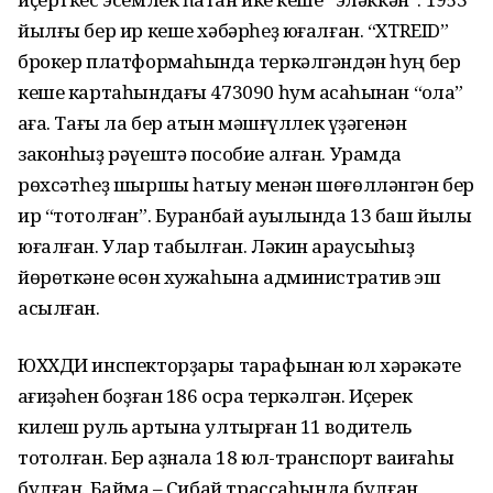
йылғы бер ир кеше хәбәрһеҙ юғалған. “ХTREID”
брокер платформаһында теркәлгәндән һуң бер
кеше картаһындағы 473090 һум аҡсаһынан “ҡолаҡ”
ҡаға. Тағы ла бер ҡатын мәшғүллек үҙәгенән
законһыҙ рәүештә пособие алған. Урамда
рөхсәтһеҙ шыршы һатыу менән шөғөлләнгән бер
ир “тотолған”. Буранбай ауылында 13 баш йылҡы
юғалған. Улар табылған. Ләкин ҡараусыһыҙ
йөрөткәне өсөн хужаһына административ эш
асылған.
ЮХХДИ инспекторҙары тарафынан юл хәрәкәте
ҡағиҙәһен боҙған 186 осраҡ теркәлгән. Иҫерек
килеш руль артына ултырған 11 водитель
тотолған. Бер аҙнала 18 юл-транспорт ваҡиғаһы
булған. Баймаҡ – Сибай трассаһында булған