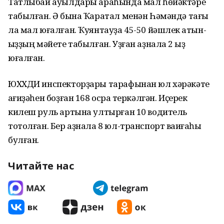
Татлыбай ауылдары араһында мал һөйәктәре
табылған. Ә бына Ҡаратал менән Һәмәндә тағы
ла мал юғалған. Ҡуянтауҙа 45-50 йәшлек ҡатын-
ҡыҙҙың мәйете табылған. Уҙған аҙнала 2 ҡыҙ
юғалған.
ЮХХДИ инспекторҙары тарафынан юл хәрәкәте
ҡағиҙәһен боҙған 168 осраҡ теркәлгән. Иҫерек
килеш руль артына ултырған 10 водитель
тотолған. Бер аҙнала 8 юл-транспорт ваҡиғаһы
булған.
Читайте нас