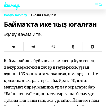
Һаҡмар
Хоҡуҡ һаҡлау
17 НОЯБРЯ 2020, 20:15
Баймаҡта ике ҡыҙ юғалған
Эҙләү дауам итә.
Баймаҡ районы буйынса эске эштәр бүлегенең
дежур хеҙмәтенән хәбәр итеүҙәренсә, уҙған
аҙнала 135 хәл-ваҡиға теркәлгән, шуларҙың 11-е
криминаль характерға эйә. Урлыҡ (3), ялған
мәғлүмәт биреү, машина урлау осраҡтары бар.
“Бәйләнештә” социаль селтәре аша, берәү үҙен
туғаны тип танытып, аҡса урлаған. Йәнйегет һәм