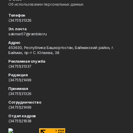
Об использовании персональных данных
Телефон
(34751)31326
Эл. почта
sakmar07@rambler.ru
Адрес
453630, Республика Башкортостан, Баймакский район, г.
Баймак, пр-т С. Юлаева, 38
Рекламная служба
(34751)31337
Редакция
(34751)21499
Приемная
(34751)31326
Сотрудничество
(34751)21499
Отдел кадров
(34751)21838