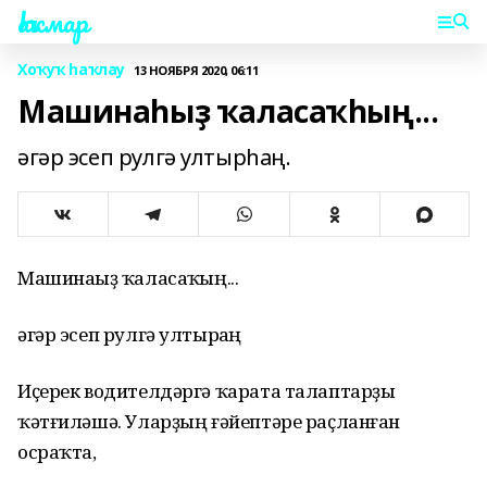
Һаҡмар
Хоҡуҡ һаҡлау
13 НОЯБРЯ 2020, 06:11
Машинаһыҙ ҡаласаҡһың...
әгәр эсеп рулгә ултырһаң.
Машинаһыҙ ҡаласаҡһың...
әгәр эсеп рулгә ултырһаң
Иҫерек водителдәргә ҡарата талаптарҙы
ҡәтғиләшә. Уларҙың ғәйептәре раҫланған
осраҡта,