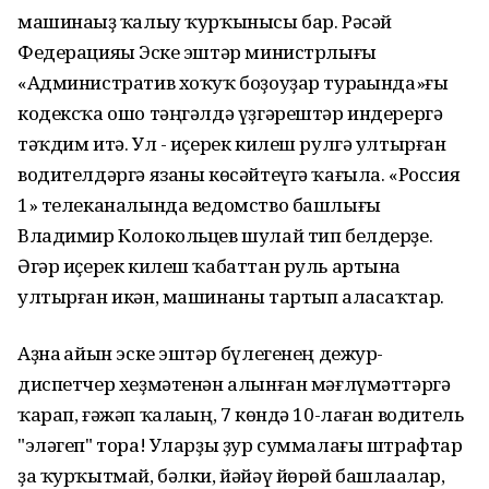
машинаһыҙ ҡалыу ҡурҡынысы бар. Рәсәй
Федерацияһы Эске эштәр министрлығы
«Административ хоҡуҡ боҙоуҙар тураһында»ғы
кодексҡа ошо тәңгәлдә үҙгәрештәр индерергә
тәҡдим итә. Ул - иҫерек килеш рулгә ултырған
водителдәргә язаны көсәйтеүгә ҡағыла. «Россия
1» телеканалында ведомство башлығы
Владимир Колокольцев шулай тип белдерҙе.
Әгәр иҫерек килеш ҡабаттан руль артына
ултырған икән, машинаны тартып аласаҡтар.
Аҙна һайын эске эштәр бүлегенең дежур-
диспетчер хеҙмәтенән алынған мәғлүмәттәргә
ҡарап, ғәжәп ҡалаһың, 7 көндә 10-лаған водитель
"эләгеп" тора! Уларҙы ҙур суммалағы штрафтар
ҙа ҡурҡытмай, бәлки, йәйәү йөрөй башлаһалар,