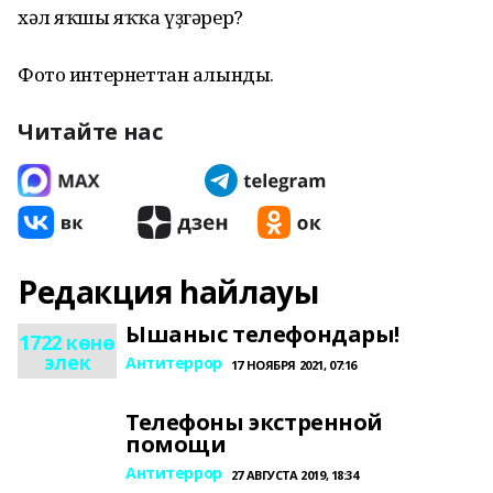
хәл яҡшы яҡҡа үҙгәрер?
Фото интернеттан алынды.
Читайте нас
Редакция һайлауы
Ышаныс телефондары!
1722 көнө
элек
Антитеррор
17 НОЯБРЯ 2021, 07:16
Телефоны экстренной
помощи
Антитеррор
27 АВГУСТА 2019, 18:34