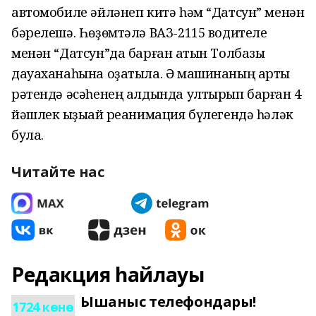
автомобиле әйләнеп китә һәм “Датсун” менән
бәрелешә. Һөҙөмтәлә ВАЗ-2115 водителе
менән “Датсун”да барған ҡатын Толбазы
дауаханаһына оҙатыла. Ә машинаның артҡы
рәтендә әсәһенең алдында ултырып барған 4
йәшлек ҡыҙыҡай реанимация бүлегендә һәләк
була.
Читайте нас
Редакция һайлауы
Ышаныс телефондары!
1724 көнө