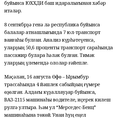
буйынса ЮХХДИ баш идаралығынан хәбәр
итәләр.
8 сентябрҙә генә лә республика буйынса
балалар ҡатнашлығында 7 юл-транспорт
ваҡиғаһы булған. Анализ күрһәтеүенсә,
уларҙың 50,6 проценты транспорт сараһында
пассажир булараҡ һәләк булған. Тимәк
уларҙың үлемендә ололар ғәйепле.
Мәҫәлән, 16 августа Өфө – Ырымбур
трассаһында 4 йәшлек сабыйҙың ғүмере
өҙөлгән. Алдағы күҙаллауҙар буйынса,
ВАЗ-2115 машинаһы водителе, иҫерек килеш
рулгә ултыра. Һәм ул “Мерседес-Бенц”
машинаһына төкөй. Унан һуң еңел