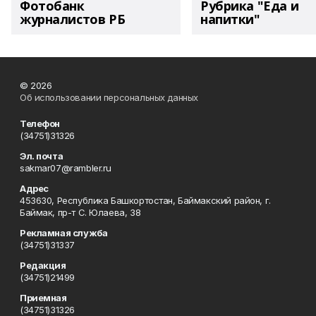
Фотобанк
Рубрика "Еда и
журналистов РБ
напитки"
© 2026
Об использовании персональных данных
Телефон
(34751)31326
Эл. почта
sakmar07@rambler.ru
Адрес
453630, Республика Башкортостан, Баймакский район, г.
Баймак, пр-т С. Юлаева, 38
Рекламная служба
(34751)31337
Редакция
(34751)21499
Приемная
(34751)31326