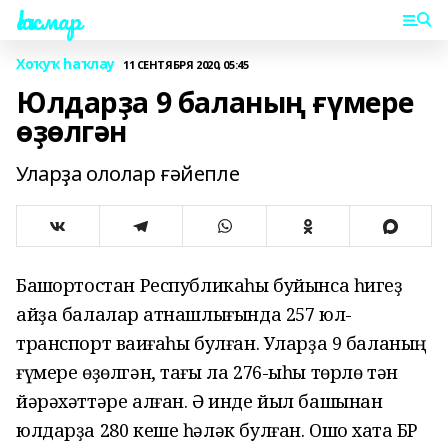
Һаҡмар
Хоҡуҡ һаҡлау
11 СЕНТЯБРЯ 2020, 05:45
Юлдарҙа 9 баланың ғүмере
өҙөлгән
Уларҙа ололар ғәйепле
Башҡортостан Республикаһы буйынса һигеҙ
айҙа балалар ҡатнашлығында 257 юл-
транспорт ваҡиғаһы булған. Уларҙа 9 баланың
ғүмере өҙөлгән, тағы ла 276-ыһы төрлө тән
йәрәхәттәре алған. Ә инде йыл башынан
юлдарҙа 280 кеше һәләк булған. Ошо хаҡта БР