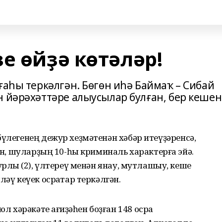
е өйҙә көтәләр!
ғаһы теркәлгән. Бөгөн иһә Баймаҡ – Сибай
н йәрәхәттәре алыусылар булған, бер кеше
бүлегенең дежур хеҙмәтенән хәбәр итеүҙәренсә,
гән, шуларҙың 10-һы криминаль характерға эйә.
урлыҡ (2), үлтереү менән янау, мутлашыу, кеше
ләү кеүек осраҡтар теркәлгән.
хәрәкәте ҡағиҙәһен боҙған 148 осраҡ