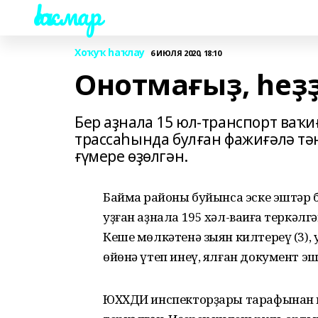
Һаҡмар
Хоҡуҡ һаҡлау
6 ИЮЛЯ 2020, 18:10
Онотмағыҙ, һеҙҙ
Бер аҙнала 15 юл-транспорт ваҡи
трассаһында булған фажиғәлә тә
ғүмере өҙөлгән.
Баймаҡ районы буйынса эске эштәр 
уҙған аҙнала 195 хәл-ваҡиға теркәл
Кеше мөлкәтенә зыян килтереү (3), 
өйөнә үтеп инеү, ялған документ эш
ЮХХДИ инспекторҙары тарафынан юл 