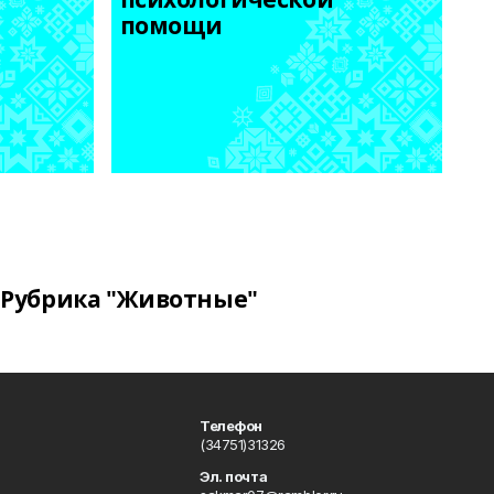
помощи
Рубрика "Животные"
Телефон
(34751)31326
Эл. почта