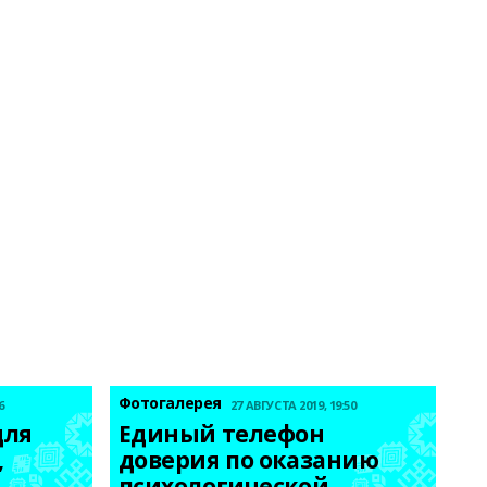
Фотогалерея
6
27 АВГУСТА 2019, 19:50
ля 
Единый телефон 
 
доверия по оказанию 
психологической 