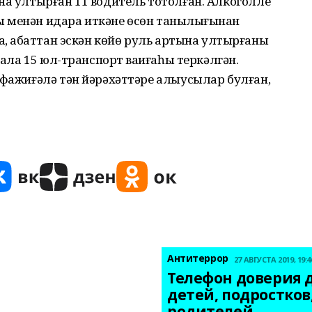
на ултырған 11 водитель тотолған. Алкоголле
 менән идара иткәне өсөн таныҡлығынан
а, ҡабаттан эскән көйө руль артына ултырғаны
нала 15 юл-транспорт ваҡиғаһы теркәлгән.
 фажиғәлә тән йәрәхәттәре алыусылар булған,
Антитеррор
27 АВГУСТА 2019, 19:4
Телефон доверия д
детей, подростков,
родителей