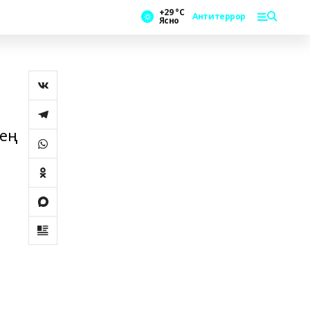
+29 °С
Антитеррор
Ясно
нең