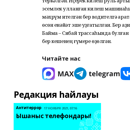
теркәлгән. Иҫерек килеш руль арты
эсемлек ҡулланған килеш машинаһы
мәхрүм ителгән бер водителгә ҡарат
өсөн енәйәт эше ҡуҙғатылған. Бер аҙ
Баймаҡ – Сибай трассаһында булған
бер кешенең ғүмере өҙөлгән.
Читайте нас
Редакция һайлауы
Антитеррор
17 НОЯБРЯ 2021, 07:16
Ышаныс телефондары! 