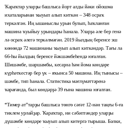
Ҡараҡтар
у
ларҙы башлыса йорт алды йәки ойошма
ихаталарынан
ҡыуып алып киткән
– 348
осраҡ
теркәлгән
. Иң ышаныслы урын булып, һаҡланған
машина ҡуыйыу урындары һанала.
Уларҙа әле б
ер генә
лә осраҡ әлегә теркәлмәгән. 2019 йылдың беренсе эш
көнөндә 72 машинаны ҡыуып алып киткәндәр. Тағы ла
66-һы
йылдың
беренсе йәкшәмбе
һендә
юғалған.
Шишәмбе, шаршамбы, кесаҙна һәм йома көндәре
күрһәткестәр бер үк – яҡынса 50 машина.
Иң
тыныс
ы –
шәмбе,
тип
һанала. Статистика мәғлүмәттәренә
ҡарағанда, был көндәрҙә 39
ғына
машина юғалған.
“
Тимер ат”тарҙы
башлыса төнгө сәғәт 12-нән таңғы 6-ға
тиклем урлайҙар.
Ҡ
араҡтар, ни сәбәптәндер уларҙы
дүшәмбе көндәре ҡыуып алып китергә тырыша. Бәлки,