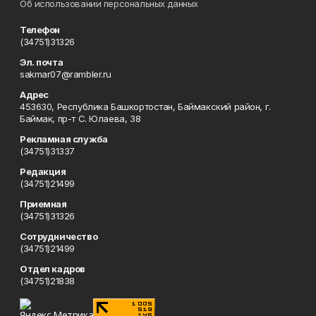
Об использовании персональных данных
Телефон
(34751)31326
Эл. почта
sakmar07@rambler.ru
Адрес
453630, Республика Башкортостан, Баймакский район, г.
Баймак, пр-т С. Юлаева, 38
Рекламная служба
(34751)31337
Редакция
(34751)21499
Приемная
(34751)31326
Сотрудничество
(34751)21499
Отдел кадров
(34751)21838