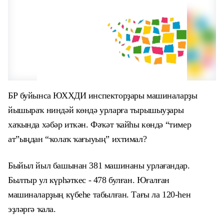
БР буйынса ЮХХДИ инспекторҙары машиналарҙы
йышыраҡ ниндәй көндә урларға тырышыуҙары
хаҡында хәбәр иткән. Фәҡәт ҡайһы көндә “тимер
ат”ыңд
ан “ҡолаҡ ҡағыуың”
ихтимал?
Быйыл йыл башынан 381 машинаны урлағандар.
Былтыр ул күрһәткес - 478 булған. Юғалған
машиналарҙың күбеһе табылған. Тағы ла 120-һен
эҙләргә ҡала.