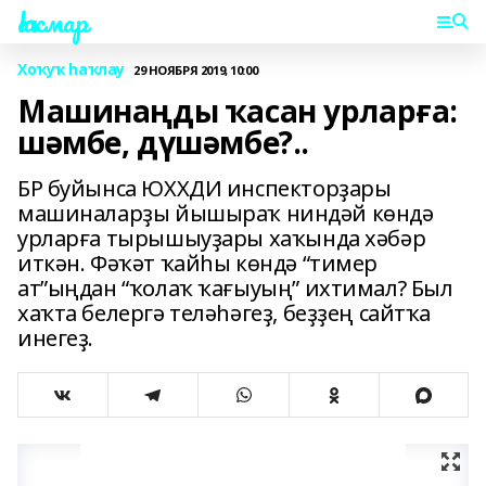
Һаҡмар
Хоҡуҡ һаҡлау
29 НОЯБРЯ 2019, 10:00
Машинаңды ҡасан урларға:
шәмбе, дүшәмбе?..
БР буйынса ЮХХДИ инспекторҙары
машиналарҙы йышыраҡ ниндәй көндә
урларға тырышыуҙары хаҡында хәбәр
иткән. Фәҡәт ҡайһы көндә “тимер
ат”ыңдан “ҡолаҡ ҡағыуың” ихтимал? Был
хаҡта белергә теләһәгеҙ, беҙҙең сайтҡа
инегеҙ.