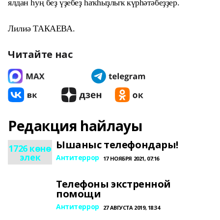
ялдан һуң беҙ үҙебеҙ һаҡһыҙлыҡ күрһәтәбеҙҙер.
Лилиә ТАКАЕВА.
Читайте нас
Редакция һайлауы
Ышаныс телефондары!
1726 көнө
элек
Антитеррор
17 НОЯБРЯ 2021, 07:16
Телефоны экстренной
помощи
Антитеррор
27 АВГУСТА 2019, 18:34