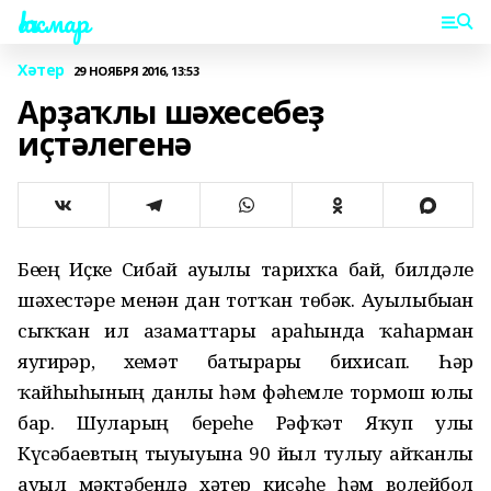
Һаҡмар
Хәтер
29 НОЯБРЯ 2016, 13:53
Арҙаҡлы шәхесебеҙ
иҫтәлегенә
Беҙҙең Иҫке Сибай ауылы тарихҡа бай, билдәле
шәхестәре менән дан тотҡан төбәк. Ауылыбыҙҙан
сыҡҡан ил азаматтары араһында ҡаһарман
яугирҙәр, хеҙмәт батырҙары бихисап. Һәр
ҡайһыһының данлы һәм фәһемле тормош юлы
бар. Шуларҙың береһе Рәфҡәт Яҡуп улы
Күсәбаевтың тыуыуына 90 йыл тулыу айҡанлы
ауыл мәктәбендә хәтер кисәһе һәм волейбол