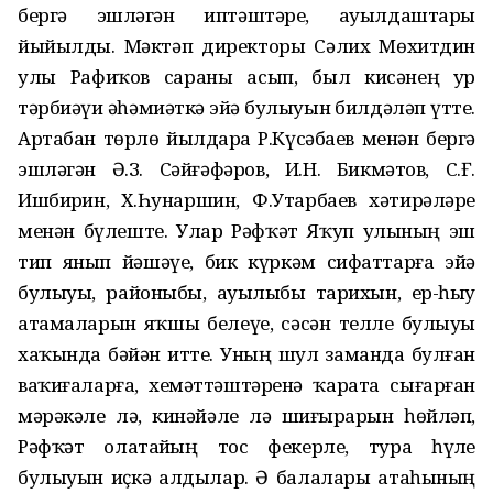
бергә эшләгән иптәштәре, ауылдаштары
йыйылды. Мәктәп директоры Сәлих Мөхитдин
улы Рафиҡов сараны асып, был кисәнең ҙур
тәрбиәүи әһәмиәткә эйә булыуын билдәләп үтте.
Артабан төрлө йылдарҙа Р.Күсәбаев менән бергә
эшләгән Ә.З. Сәйғәфәров, И.Н. Бикмәтов, С.Ғ.
Ишбирҙин, Х.Һунаршин, Ф.Утарбаев хәтирәләре
менән бүлеште. Улар Рәфҡәт Яҡуп улының эш
тип янып йәшәүе, бик күркәм сифаттарға эйә
булыуы, районыбыҙ, ауылыбыҙ тарихын, ер-һыу
атамаларын яҡшы белеүе, сәсән телле булыуы
хаҡында бәйән итте. Уның шул заманда булған
ваҡиғаларға, хеҙмәттәштәренә ҡарата сығарған
мәрәкәле лә, кинәйәле лә шиғырҙарын һөйләп,
Рәфҡәт олатайҙың тос фекерле, тура һүҙле
булыуын иҫкә алдылар. Ә балалары атаһының