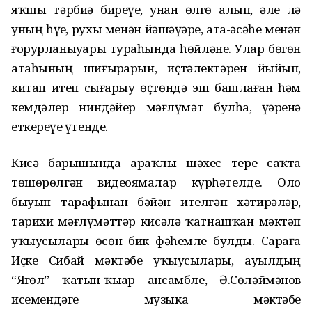
яҡшы тәрбиә биреүе, унан өлгө алып, әле лә
уның һүҙе, рухы менән йәшәүҙәре, ата-әсәһе менән
ғорурланыуҙары тураһында һөйләне. Улар бөгөн
атаһының шиғырҙарын, иҫтәлектәрен йыйып,
китап итеп сығарыу өҫтөндә эш башлаған һәм
кемдәлер ниндәйҙер мәғлүмәт булһа, үҙҙәренә
еткереүҙе үтенде.
Кисә барышында арҙаҡлы шәхес тере саҡта
төшөрөлгән видеояҙмалар күрһәтелде. Оло
быуын тарафынан бәйән ителгән хәтирәләр,
тарихи мәғлүмәттәр кисәлә ҡатнашҡан мәктәп
уҡыусылары өсөн бик фәһемле булды. Сараға
Иҫке Сибай мәктәбе уҡыусылары, ауылдың
“Яҙгөл” ҡатын-ҡыҙҙар ансамбле, Ә.Сөләймәнов
исемендәге музыка мәктәбе