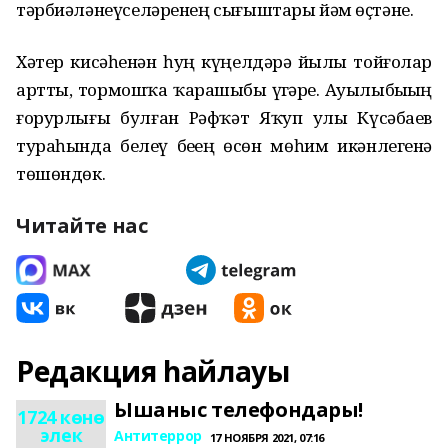
тәрбиәләнеүселәренең сығыштары йәм өҫтәне.
Хәтер кисәһенән һуң күңелдәрҙә йылы тойғолар
артты, тормошҡа ҡарашыбыҙ үҙгәрҙе. Ауылыбыҙҙың
ғорурлығы булған Рәфҡәт Яҡуп улы Күсәбаев
тураһында белеү беҙҙең өсөн мөһим икәнлегенә
төшөндөк.
Читайте нас
Редакция һайлауы
Ышаныс телефондары!
1724 көнө
элек
Антитеррор
17 НОЯБРЯ 2021, 07:16