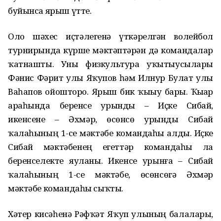
буйынса ярыш үтте.
Оло шәхес иҫтәлегенә үткәрелгән волейбол
турнирында күрше мәктәптәрҙән дә командалар
ҡатнашты. Уны физкультура уҡытыусылары
Фәнис Фәрит улы Яҡупов һәм Илнур Булат улы
Ваһапов ойошторҙо. Ярыш бик ҡыҙыу барҙы. Ҡыҙҙар
араһында беренсе урынды – Иҫке Сибай,
икенсене – Әхмәр, өсөнсө урынды Сибай
ҡалаһының 1-се мәктәбе командаһы алды. Иҫке
Сибай мәктәбенең егеттәр командаһы ла
беренселекте яуланы. Икенсе урынға – Сибай
ҡалаһының 1-се мәктәбе, өсөнсөгә Әхмәр
мәктәбе командаһы сыҡты.
Хәтер кисәһенә Рәфҡәт Яҡуп улының балалары,