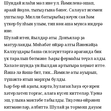
Шундай илаһи мәл ине ул. Йәмиленә оҡшап,
ҡараҡай йөҙлө, тығыҙ ғына бәпес. Салауат исемен
ҡуштылар. Милли батырыбыҙ кеүек сая һәм
үткер булһын улым, тип көн аша мунса индерә
ине.
Шулай итеп, йылдар аҡты. Донъялар ҙа
матурланды. Мөһабәт өйҙәр ҡалҡты Йәнекәйҙә.
Калхуздары башҡа силсәүиттәргә ҡарағанда бик
үк таралып бөтмәне. Һарыҡ фермаһы теүәл ҡалды.
Хәләле шунда ун йылдан артығыраҡ хеҙмәт итте.
Йәшә лә йәшә бит, тик....Йәмиле ҡаты ауырып,
түшәктә ятып мәрхүм булды.
Һәр бер өй ҡаҙағы, кәртә, һулаған һауа еҫе ирен
хәтерләтеп торғас, ҡалаға күсеп киттеләр. Үҙенә
эш, улына мәктәбе табылды. Тиҙ генә өйрәнеп
китмәнеләр, әлбиттә. Шулай ҙа тормош дауам