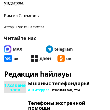
уңдырҙы.
Римма Санъярова.
Автор:
Гузель Салихова
Читайте нас
Редакция һайлауы
Ышаныс телефондары!
1723 көнө
элек
Антитеррор
17 НОЯБРЯ 2021, 07:16
Телефоны экстренной
помощи