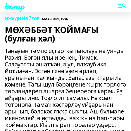
Һаҡмар
ИЖАДИ ЙӘЙҒОР
6 МАЯ 2022, 15:45
МӨХӘББӘТ ҠОЙМАҒЫ
(булған хәл)
Танауын тәмле еҫтәр ҡытыҡлауына уянды
Разия. Бөгөн ялы иренең. Тимәк,
Салауатты ашатҡан, ә ул, ялҡаубикә,
йоҡлаған. Эстән генә үҙен әрләп,
урынынан ҡалҡынды. Запас аҙыҡтары ла
кәмене. Тағы шул бәрәңгене ҡырҡ төрлөгә
төрләндереп ашарға бешерергә кәрәк. Яҙ
айҙары ине. Тоҙло ит самалы. Һаҡсыл
тотонола. Тамаҡ хәстәрләү уйҙарынан
арынып, бәләкәс яҡҡа сыҡты. Аш бүлмәһе
икенселәй, ә өҫтәлдә... ваҡ ҡына һап-һары
ҡоймаҡтар. Йылтырап торалар үҙҙәре.