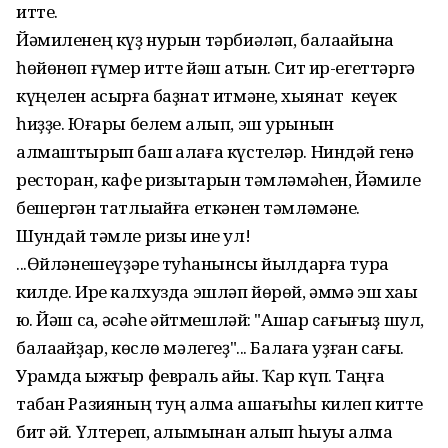
итте.
Йәмиленең күҙ нурын тәрбиәләп, балаҡайына
һөйөнөп ғүмер итте йәш ҡатын. Сит ир-егеттәргә
күңелен асырға баҙнат итмәне, хыянат кеүек
һиҙҙе. Юғары белем алып, эш урынын
алмаштырып баш ҡалаға күстеләр. Ниндәй генә
ресторан, кафе ризыҡтарын тәмләмәһен, Йәмиле
бешергән татлыҡайға еткәнен тәмләмәне.
Шундай тәмле ризыҡ ине ул!
...Өйләнешеүҙәре туҡһанынсы йылдарға тура
килде. Ире калхузда эшләп йөрөй, әммә эш хаҡы
юҡ. Йәш саҡ, әсәһе әйтмешләй: "Ашар сағығыҙ шул,
балаҡайҙар, көслө мәлегеҙ"... Балаға уҙған сағы.
Урамда ыжғыр февраль айы. Ҡар күп. Таңға
табан Разияның туң алма ашағыһы килеп китте
бит әй. Үлтереп, алҡымынан алып һыуыҡ алма