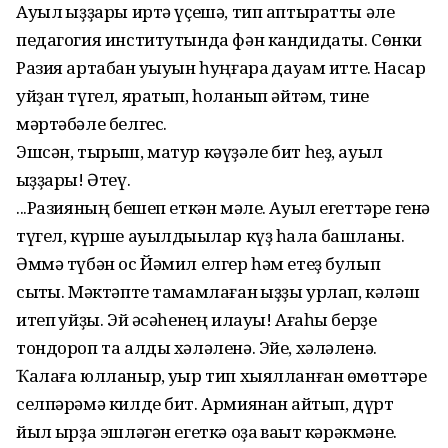
Ауыл ҡыҙҙары иртә үҫешә, тип аптыратты әле
педагогия институтында фән кандидаты. Сөнки
Разия артабан уҡыуын һуңғараҡ дауам итте. Насар
уйҙан түгел, яратып, һоҡланып әйтәм, тине
мәртәбәле белгес.
Эшсән, тырыш, матур кәүҙәле бит һеҙ, ауыл
ҡыҙҙары! Әтеү.
...Разияның бешеп еткән мәле. Ауыл егеттәре генә
түгел, күрше ауылдыҡылар күҙ һала башланы.
Әммә түбән ос Йәмил елгер һәм етеҙ булып
сыҡты. Мәктәпте тамамлаған ҡыҙҙы урлап, кәләш
итеп ҡуйҙы. Эй әсәһенең илауы! Ағаһы берҙе
тондороп та алды хәләленә. Эйе, хәләленә.
Ҡалаға юлланыр, уҡыр тип хыялланған өмөттәре
селпәрәмә килде бит. Армиянан ҡайтып, дүрт
йыл ҡырҙа эшләгән егеткә оҙаҡ ваҡыт кәрәкмәне.