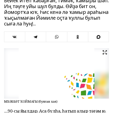
Бейек итеп ҡабарған, тимәк, ҡамыры шәп.
Иң тәүге уйы шул булды. Өйҙә бит он,
йомортҡа юҡ. Һис кенә лә ҡамыр араһына
ҡыҫылмаған Йәмиле оҫта ҡуллы булып
сыға ла һуң!..
МӨХӘББӘТ ҠОЙМАҒЫ (булған хәл)
....90-сы йылдар. Аҡса булһа, һатып алыр тәғәм юҡ.