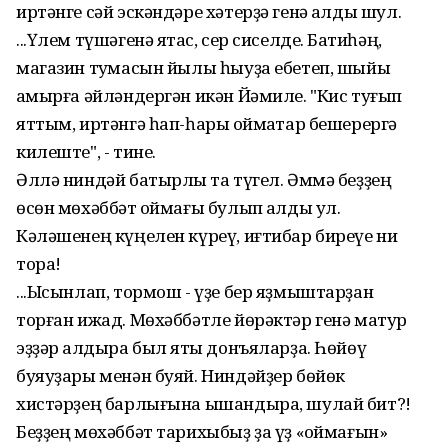
иртәнге сәй эскәндәре хәтерҙә генә ҡалды шул.
...Үлем түшәгенә ятҡас, сер сиселде. Баҡтиһәң,
магазин туҡмасын йылы һыуҙа ебетеп, шыйыҡ
ҡамырға әйләндергән икән Йәмиле. "Кис туғып
яттым, иртәнгә һап-һары ҡоймаҡтар бешерергә
килеште", - тине.
Әллә ниндәй батырлыҡ та түгел. Әммә беҙҙең
өсөн мөхәббәт ҡоймағы булып ҡалды ул.
Кәләшенең күңелен күреү, иғтибар биреүе ни
тора!
...Ысынлап, тормош - үҙе бер яҙмыштарҙан
торған ижад. Мөхәббәтле йөрәктәр генә матур
эҙҙәр ҡалдыра был яҡты донъяларҙа. Һөйөү
буяуҙары менән буяй. Ниндәйҙер бөйөк
хистәрҙең барлығына ышандыра, шулай бит?!
Беҙҙең мөхәббәт тарихыбыҙ ҙа үҙ «ҡоймағын»