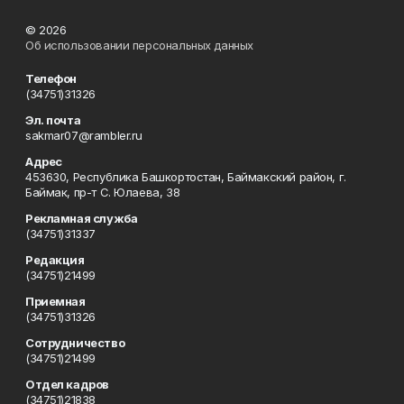
© 2026
Об использовании персональных данных
Телефон
(34751)31326
Эл. почта
sakmar07@rambler.ru
Адрес
453630, Республика Башкортостан, Баймакский район, г.
Баймак, пр-т С. Юлаева, 38
Рекламная служба
(34751)31337
Редакция
(34751)21499
Приемная
(34751)31326
Сотрудничество
(34751)21499
Отдел кадров
(34751)21838