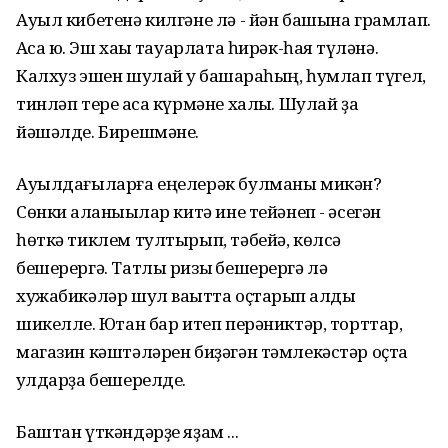
Ауыл кибетенә килгәне лә - йән башына грамлап.
Аҡса юҡ. Эш хаҡы тауарлата һирәк-һаяҡ түләнә.
Калхуз эшен шулай уҡ башҡараһың, һумлап түгел,
тинләп тере аҡса күрмәне халыҡ. Шулай ҙа
йәшәлде. Бирешмәне.
Ауылдағыларға еңелерәк булманы микән?
Сөнки ҡаланыҡылар китә ине тейәнеп - әсегән
һөткә тиклем тултырып, тәбейә, көлсә
бешерергә. Татлы ризыҡ бешерергә лә
хужабикәләр шул ваҡытта оҫтарып ҡалды
шикелле. Юҡтан бар итеп перәниктәр, торттар,
магазин кәштәләрен биҙәгән тәмлекәстәр оҫта
ҡулдарҙа бешерелде.
Баштан үткәндәрҙе яҙам ...