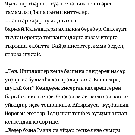
Яусылар ебәреп, теүәл генә никах эштәрен
тамамлап,башҡа сығып киттеләр.
...Йәштәр хәҙер ауылда ҡалып
бармай.Ҡалғандары алтынға бәрәбәр. Силсәүит
тыуған ерендә төпләнгәндәргә ярҙам итергә
тырыша, әлбиттә. Ҡайҙа нисектер, әммә беҙҙең
яҡтарҙа шулай.
...Төн. Нишләптер кеше башына төндәрен насар
уйҙар, йә булмаһа хәтирәләр килә. Башҡасараҡ,
шулай бит? Көндөҙөн кисергән кисерештәрең
барыбер икенселәй. Өләсәйем әйтмешләй, киске
уйындар иҫкә төшөп китә. Айырыуса - күҙ һалып
йөрөгән егеттәр. Һуңынан тешһеҙ ауыҙын ҡаплап
кеткелдәп көлөр ине.
...Хәҙер бына Разия ла уйҙар төпкөленә сумды.