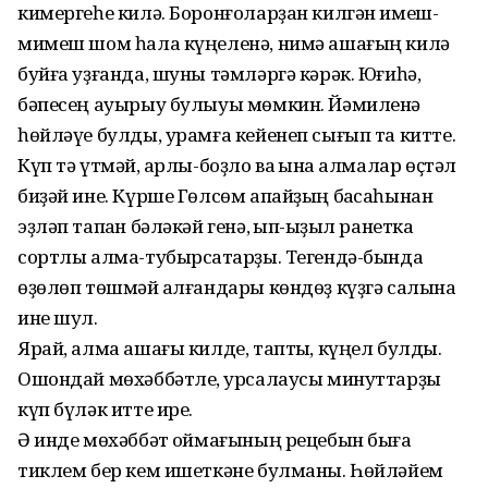
кимергеһе килә. Боронғоларҙан килгән имеш-
мимеш шом һала күңеленә, нимә ашағың килә
буйға уҙғанда, шуны тәмләргә кәрәк. Юғиһә,
бәпесең ауырыу булыуы мөмкин. Йәмиленә
һөйләүе булды, урамға кейенеп сығып та китте.
Күп тә үтмәй, ҡарлы-боҙло ваҡ ҡына алмалар өҫтәл
биҙәй ине. Күрше Гөлсөм апайҙың баҡсаһынан
эҙләп тапҡан бәләкәй генә, ҡып-ҡыҙыл ранетка
сортлы алма-тубырсаҡтарҙы. Тегендә-бында
өҙөлөп төшмәй ҡалғандары көндөҙ күҙгә салына
ине шул.
Ярай, алма ашағы килде, таптыҡ, күңел булды.
Ошондай мөхәббәтле, ҡурсалаусы минуттарҙы
күп бүләк итте ире.
Ә инде мөхәббәт ҡоймағының рецебын быға
тиклем бер кем ишеткәне булманы. Һөйләйем