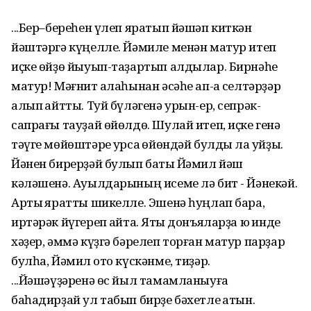
...Бер–береһен үлеп яратып йәшәп киткән
йәштәргә күңелле. Йәмиле менән матур итеп
иҫке өйҙө йыуып-таҙартып алдылар. Бирнәһе
матур! Мәғнит ҡалаһынан әсәһе ап-аҡ селтәрҙәр
алып ҡайтты. Туй бүләгенә урын-ер, сепрәк-
сапрағы тауҙай өйөлдө. Шулай итеп, иҫке генә
тәүге мөйөштәре ҡурсаҡ өйөндәй булды ла ҡуйҙы.
Йәнен бирерҙәй булып баҡты Йәмил йәш
кәләшенә. Ауылдарының исеме лә бит - Йәнекәй.
Артыҡ яратты шикелле. Эшенә һуңлап бара,
иртәрәк йүгереп ҡайта. Яҡты донъяларҙа юҡ инде
хәҙер, әммә күҙгә бәрелеп торған матур парҙар
булһа, Йәмил ҡото күскәнме, тиҙәр.
...Йәшәүҙәренә өс йыл тамамланыуға
баһадирҙай ул табып бирҙе бәхетле ҡатын.