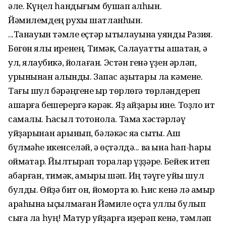
әле. Күңел һандығым бушап ҡалһын.
Йәмилемдең рухы шатланһын.
...Танауын тәмле еҫтәр ҡытыҡлауына уянды Разия.
Бөгөн ялы иренең. Тимәк, Салауатты ашатҡан, ә
ул, ялҡаубикә, йоҡлаған. Эстән генә үҙен әрләп,
урынынан ҡалҡынды. Запас аҙыҡтары ла кәмене.
Тағы шул бәрәңгене ҡырҡ төрлөгә төрләндереп
ашарға бешерергә кәрәк. Яҙ айҙары ине. Тоҙло ит
самалы. Һаҡсыл тотонола. Тамаҡ хәстәрләү
уйҙарынан арынып, бәләкәс яҡҡа сыҡты. Аш
бүлмәһе икенселәй, ә өҫтәлдә... ваҡ ҡына һап-һары
ҡоймаҡтар. Йылтырап торалар үҙҙәре. Бейек итеп
ҡабарған, тимәк, ҡамыры шәп. Иң тәүге уйы шул
булды. Өйҙә бит он, йомортҡа юҡ. Һис кенә лә ҡамыр
араһына ҡыҫылмаған Йәмиле оҫта ҡуллы булып
сыға ла һуң! Матур уйҙарға иҙерәп кенә, тәмләп