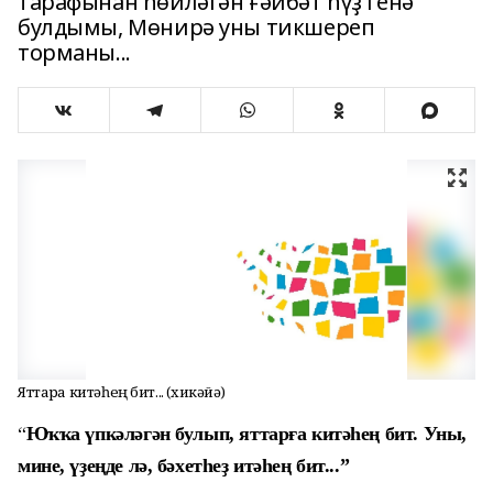
тарафынан һөйләгән ғәйбәт һүҙ генә
булдымы, Мөнирә уны тикшереп
торманы...
Яттарға китәһең бит... (хикәйә)
“
Юҡҡа үпкәләгән булып, яттарға китәһең бит. Уны,
мине, үҙеңде лә, бәхетһеҙ итәһең бит...”