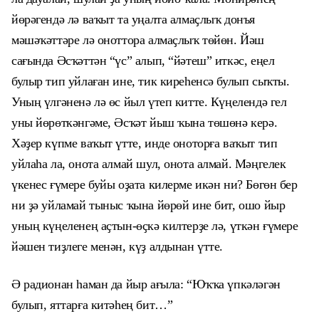
йөрәгендә лә ваҡыт та уңалта алмаҫлыҡ донъя
мәшәҡәттәре лә оноттора алмаҫлыҡ төйөн. Йәш
сағында Әсҡәттән “үс” алып, “йәтеш” иткәс, еңел
булыр тип уйлаған ине, тик киреһенсә булып сыҡты.
Уның үлгәненә лә өс йыл үтеп китте. Күңелендә гел
уны йөрөткәнгәм
е
, Әсҡәт йыш ҡына төшөнә керә.
Хәҙер күпме ваҡыт үтте, инде оноторға ваҡыт тип
уйлаһа ла, онота алмай шул, онота алмай. Мәңгелек
үкенес ғүмере буйы оҙата килерме икән ни? Бөгөн бер
ни ҙә уйламай тыныс ҡына йөрөй ине бит, ошо йыр
уның күңеленең аҫтын-өҫкә килтерҙе лә, үткән ғүмере
йәшен тиҙлеге менән, күҙ алдынан үт
те
.
Ә радионан һаман да йыр ағыла: “Юҡҡа үпкәләгән
булып,
я
ттарға китәһең бит…”