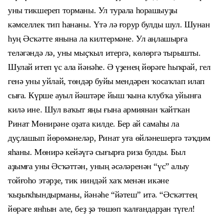
уны тикшереп торманы. Ул турала һорашыуҙы
кәмселлек тип һананы. Үтә лә ғорур булды шул. Шунан
һуң Әсҡәтте янына ла килтермәне. Ул аңлашырға
теләгәндә лә, уны мыҫҡыл итергә, көлөргә тырышты.
Шулай итеп үс ала йәнәһе. Ә үҙенең йөрәге һыҡрай, гел
генә уны уйлай, төндәр буйы мендәрен ҡосаҡлап илап
сыға. Күрше ауыл йәштәре йыш ҡына клубҡа уйынға
килә ине. Шул ваҡыт яңы ғына армиянан ҡайтҡан
Ринат Мөнирәне оҙата килде. Бер ай самаһы ла
дуҫлашып йөрөмәнеләр, Ринат уға өйләнешергә тәҡдим
яһаны. Мөнирә кейәүгә сығырға риза булды. Был
аҙымға уны Әсҡәттән, уның әсәләренән “үс” алыу
тойғоһо этәрҙе, тик ниндәй хаҡ менән икәне
ҡыҙыҡһындырманы, йәнәһе “йәтеш” итә. “Әсҡәттең
йөрәге янһын әле, беҙ ҙә төшөп ҡалғандарҙан түгел!