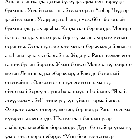
Айырылышҡанда донъя бүлеү ҙә, әрләшеп йөрөү ҙә
булманы. Ундай ваҡытта әйтелә торған “зәһәр” һүҙҙәр
ҙә әйтелмәне. Уларҙың араһында
м
өхәббәт бөтөнләй
булмағандыр, ахырыһы. Көндәрҙән бер көндө, Мөнирә
йәш сағында училищела бергә уҡыған әхирәте менән
осрашты. Элек шул әхирәте менән бер ауылда йәшәгән
апаһына ҡунаҡҡа барғайны. Унда уға Раил исемле егет
ғашиҡ булып йөрөнө. Уҡып бөткәс Мөнирәне, әхирәте
менән Ленинградҡа ебәрҙеләр, ә Раилде бөтөнләй
онотҡайны. Әле әхирәте шул егеттең һаман да
өйләнмәй йөрөүен, уны һорашыуын һөйләне. “Ярай,
әтеү, сәләм әйт!”–тине ул, күп уйлап тормайынса.
Әхирәте сәләм еткереү менән, бер көндө Раил гөлләмә
күтәреп килеп инде. Шул көндән башлап улар
араһында мөхәббәт бөрөләнде. Дүрт-биш ай ҙа үтмәне,
улар ғәилә ҡороп ебәрҙе. “Мин беренсе тапҡыр