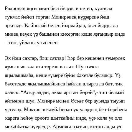
Радионан яңғыраған был йырҙы ишетеп, кухняла
туҡмас йәйеп торған Мөнирәнең күҙҙәренә йәш
эркелде. Ҡайһылай белеп йырлайҙар, был йырҙы ла
минең кеүек үҙ башынан кисергән кеше яҙғандыр инде
– тип, уйланы ул әсенеп.
Эх йәш саҡтар, йәш саҡтар! Һәр бер кешенең ғүмерлек
яҙмышын хәл итә торған ваҡыт. Шул саҡта
яңылышмаһа, кеше ғүмере буйы бәхетле булалыр. Үҙ
бәхетеңде яңылышмай
ын
са һайлап алырға ла бит, тик
халыҡ: “Асыу алдан, аҡыл арттан
йөрөй”,-
тип белмәй
әйтмәгән шул. Мөнирә менән Әсҡәт бер ауылда тыуып
үҫтеләр. Мәктәп эскәмйәһенән үк уларҙың бер-береһенә
ҡарата һөйөү орлоғо шытҡайны инде, үҫә килә ул оло
мөхәббәткә әүерелде. Армияға оҙатып, көтөп алды ул