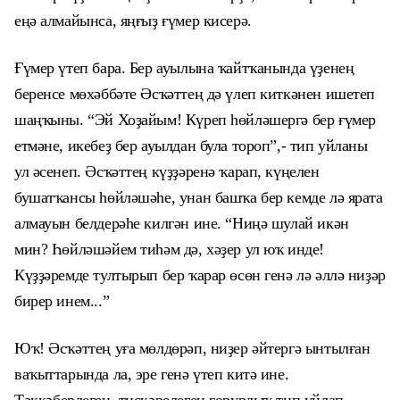
еңә алмайынса, яңғыҙ ғүмер кисерә.
Ғүмер үтеп бара. Бер ауылына ҡайтҡанында үҙенең
беренсе мөхәббәте Әсҡәттең дә үлеп киткәнен ишетеп
шаңҡыны. “Эй Хоҙайым! Күреп һөйләшергә бер ғүмер
етмәне, икебеҙ бер ауылдан була тороп”,- тип уйланы
ул әсенеп. Әсҡәттең күҙҙәренә ҡарап, күңелен
бушатҡансы һөйләшәһе, унан башҡа бер кемде лә ярата
алмауын белдерәһе килгән ине. “Ниңә шулай икән
мин? Һөйләшәйем тиһәм дә, хәҙер ул юҡ инде!
Күҙҙәремде тултырып бер ҡарар өсөн генә лә әллә ниҙәр
бирер инем...”
Юҡ! Әсҡәттең уға мөлдөрәп, ниҙер әйтергә ынтылған
ваҡыттарында ла, эре генә үтеп китә ине.