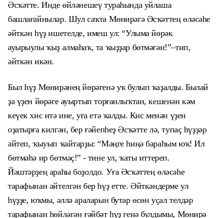
Әсҡәтте. Инде өйләнешеү тураһында уйлаша
башлағайнылар. Шул саҡта Мөнирәгә Әсҡәттең өләсәһе
әйткән һүҙ ишетелде, имеш ул: “Улыма йөрәк
ауырыулы ҡыҙ алмаһаҡ, та ҡыҙҙар бөтмәгән!”–тип,
әйткән икән.
Был һүҙ Мөнирәнең йөрәгенә уҡ булып ҡаҙалды. Былай
ҙа үҙен йөрәге ауыртып торғанлыҡтан, кешенән кәм
кеүек хис итә ине, уға етә ҡалды. Кис менән үҙен
оҙатырға килгән, бер ғәйепһеҙ Әсҡәтте лә, тупаҫ һүҙҙәр
әйтеп, ҡыуып ҡайтарҙы: “Мәңге һиңә бараһым юҡ! Ил
бөтмәһә ир бөтмәҫ!” - тине ул, ҡаты иттереп.
Йәштәрҙең араһы боҙолдо. Уға Әсҡәттең өләсәһе
тарафынан әйтелгән бер һүҙ етте. Әйткәндерме ул
һүҙҙе, юҡмы, әллә араларын бутар өсөн уҫал телдәр
тарафынан һөйләгән ғәйбәт һүҙ генә булдымы, Мөнирә