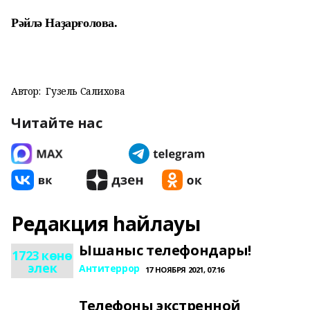
Рәйлә Наҙарғолова.
Автор:
Гузель Салихова
Читайте нас
Редакция һайлауы
Ышаныс телефондары!
1723 көнө
элек
Антитеррор
17 НОЯБРЯ 2021, 07:16
Телефоны экстренной