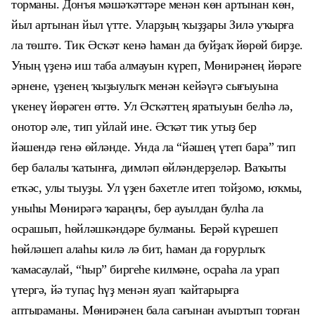
торманы. Донъя мәшәҡәттәре менән көн артынан көн,
йыл артынан йыл үтте. Уларҙың ҡыҙҙары Зилә уҡырға
ла төштө. Тик Әсҡәт кенә һаман да буйҙаҡ йөрөй бирҙе.
Уның үҙенә иш таба алмауын күреп, Мөнирәнең йөрәге
әрнене, үҙенең ҡыҙыулыҡ менән кейәүгә сығыуына
үкенеү йөрәген өттө. Ул Әсҡәттең яратыуын белһә лә,
онотор әле, тип уйлай ине. Әсҡәт тик утыҙ бер
йәшендә генә өйләнде. Унда ла “
й
әшең үтеп бара” тип
бер балалы ҡатынға, димләп өйләндерҙеләр. Ваҡыты
еткәс, улы тыуҙы. Ул үҙен бәхетле итеп тойҙомо, юҡмы,
уныһы Мөнирәгә ҡараңғы, бер ауылдан булһа ла
осрашып, һөйләшкәндәре булманы. Берәй күрешеп
һөйләшеп алаһы килә лә бит, һаман да ғорурлыҡ
ҡамасаулай, “һыр” бир
ге
һе килмәне, осраһа ла урап
үтергә, йә тупаҫ һүҙ менән яуап ҡайтарырға
аптыраманы. Мөнирәнең бала сағынан ауыртып торған