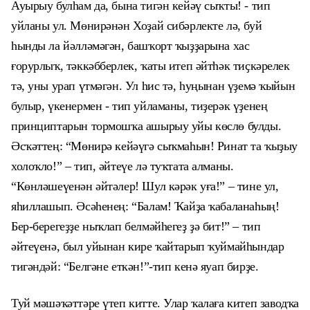
Ауырыу булһам да, бына тигән кейәү сыҡты! - тип
уйланы ул. Мөнирәнән Хоҙай сибәрлекте лә, буй
һынды ла йәлләмәгән, башҡорт ҡыҙҙарына хас
ғорурлыҡ, тәккәб
б
ерлек, ҡаты итеп әйтһәк тиҫкәрелек
тә, уны урап үтмәгән. Ул һис тә, һуңынан үҙемә ҡыйын
булыр, үкенермен - тип уйламаны, тиҙерәк үҙенең
принциптарын тормошҡа ашырыу уйы көслө булды.
Әсҡәттең: “Мөнирә кейәүгә сыҡмаһын! Ринат та ҡыҙыу
холоҡло!” – тип, әйтеүе лә туҡтата алманы.
“Көнләшеүенән әйтәлер! Шул кәрәк уға!” – тине ул,
яһиллашып. Әсәһенең: “Балам! Ҡайҙа ҡабаланаһың!
Бер-берегеҙҙе ныҡлап белмәйһегеҙ ҙә бит!” – тип
әйтеүенә, был уйынан кире ҡайтарып ҡуймайһындар
тигәндәй: “Белгәне еткән!”-тип кенә яуап бирҙе.
Туй мәшәҡәттәре үтеп китте. Улар ҡалаға китеп заводҡа