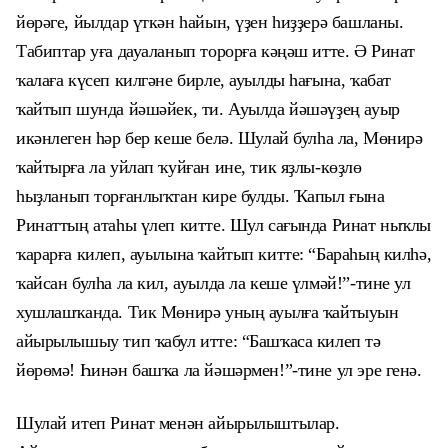
йөрәге, йылдар үткән һайын, үҙен һиҙҙерә башланы.
Таби
п
тар уға дауаланып торорға кәңәш итте. Ә Ринат
ҡалаға күсеп килгәне бирле, ауылды һағына, ҡабат
ҡайтып шунда йәшәйек, ти. Ауылда йәшәүҙең ауыр
икәнлеген һәр бер кеше белә. Шулай булһа ла, Мөнирә
ҡайтырға ла уйлап ҡуйған ине, тик яҙлы-көҙлө
һыҙла
н
ып торғанлыҡтан кире булды. Ҡапыл ғына
Ринаттың атаһы үлеп китте. Шул сағында Ринат ныҡлы
ҡарарға килеп, ауылына ҡайтып китте: “Бараһың килһә,
ҡайсан булһа ла кил, ауылда ла кеше үлмәй!”-тине ул
хушлашҡанда. Тик Мөнирә уның ауылға ҡайтыуын
айырылышыу тип ҡабул итте: “Башҡаса килеп тә
йөрөмә! Һинән башҡа ла йәшәрмен!”-тине ул эре генә.
Шулай итеп Ринат менән айырылыштылар.