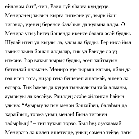
өйләнәм бит”,-тип, Раил туй яһарға күндерҙе.
Мөнирәнең ҡыҙын ҡырға типмәне ул, ҡырҡ йәш
тигәндә, үҙенең беренсе балаһын да ҡулына алды. Ә
Мөнирә утыҙ һигеҙ йәшендә икенсе балаға әсәй булды.
Шулай итеп ул ҡыҙлы ла, уллы ла булды. Бер нисә йыл
тыныс ҡына йәшәп алдылар, тик ул Раилде лә үҙ
итмәне.
Һ
әр ваҡыт ҡырыҫ булды, эсеп ҡайтыуын
бөтөнләй өнәмәне. Мөнирә үҙе тырыш ҡатын, өйөн дә
гөл итеп тота, ниҙәр генә бешереп ашатмай, эшенә лә
өлгөрә. Тик һаман да күңел тыныслығы таба алманы,
ауырыуы ла көсәйҙе. Раилдең әсәһе әйләнгән һайын
улына: “Ауырыу ҡатын менән йәшәйһең, балаһын да
ҡарайһың, торма уның менән! Бына тигәнен
табырһың!” – тип туҡып торҙо. Был һүҙ оҙаҡламай
Мөнирәгә лә килеп ишетелде, уның сәменә тейҙе, тағы