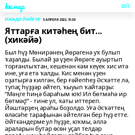
Һаҡмар
ИЖАДИ ЙӘЙҒОР
5 АПРЕЛЯ 2022, 15:30
Яттарға китәһең бит...
(хикәйә)
Был һүҙ Мөнирәнең йөрәгенә уҡ булып
ҡаҙалды. Былай ҙа үҙен йөрәге ауыртып
торғанлыҡтан, кешенән кәм кеүек хис итә
ине, уға етә ҡалды. Кис менән үҙен
оҙатырға килгән, бер ғәйепһеҙ Әсҡәтте лә,
тупаҫ һүҙҙәр әйтеп, ҡыуып ҡайтарҙы:
“Мәңге һиңә бараһым юҡ! Ил бөтмәһә ир
бөтмәҫ!” - тине ул, ҡаты иттереп.
Йәштәрҙең араһы боҙолдо. Уға Әсҡәттең
өләсәһе тарафынан әйтелгән бер һүҙ етте.
Әйткәндерме ул һүҙҙе, юҡмы, әллә
араларын бутар өсөн уҫал телдәр