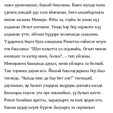
эшкә урынлашып, йәшәй башланы. Бына шунда ғына
үҙенең ниндәй ҙур хата яһағанын, бөтә ысынбарлығы
менән аңланы Мөнирә. Ятһа ла, торһа ла уның күҙ
алдынан Әсҡәт китмәне. Уның һәр бер хәрәкәте күҙ
алдынан үтте, әйткән һүҙҙәре ҡолағында сыңланы.
Үҙҙәренең бергә була алмауына Ринатты ғәйепле кеүек
тоя башланы: “Шул ваҡытта ул осрамаһа, Әсҡәт менән
килешеп тә китер инек, бәлки”, – тип уйланы.
Мөнирәнең башында дауыл, нимә уйларға ла белмәй.
Тик тормош дауам итә. Йәшәй башлауҙарына бер йыл
тигәндә, “
б
ында мин дә бар бит әле!” тигәндәй,
даулашып, яр һалып уларҙың ҡыҙҙары донъяға килде.
Балалары тыуғас уға ире яҡынайып, үҙ булып китте.
Ринат балаһын яратты, ҡарашырға ла ныҡ ярҙам итә,
башҡа ирҙәр кеүек йүргәк йыуырға ла сирҡанып