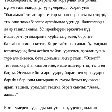
Тәк
к
әберлеген, тиҫкәрелеген ғорурлыҡ тип уйлап,
күпме ғазапланды ул үҙ ғүмерендә. Хоҙай уны
“бына
мын”
тигән ир-егеттәр менән осраштырып торҙо,
тик ошо тәккәберлеге арҡаһында үҙен дә, башҡаларҙы
ла әҙ ғазапламаны. Ул ирекһеҙҙән эркелгән күҙ
йәштәрен туғандарына күрһәтмәҫ өсөн, бәрәңге
баҡсаһына
инеп
китте. Кире ҡайтарып алып булмаҫлыҡ
юғалтыуҙың бөтә әсеһен тойоп, үҙәгенең өҙгәләнеүенә
түҙә алмайынса, бөтә донъяны яңғыратып, “Әсҡәт!”
тип ҡысҡыраһы килгән ине, кеше ишетер тип, теләген
баҫты. Эсендәге бөтә әрнеүҙаре, йөрәгенең ярһыуҙары –
барыһы бер юлы ыңғырашыу ауазы булып күкрәген
ярып, ташып, урғылып тышҡа бәреп сыҡты: “Аааа,..
аааа…”
Бөтә ғүмерен күҙ алдынан үткәреп, үҙенең ҡылған