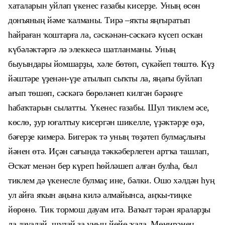
хаталарын уйлап үкенес ғазабы кисерҙе. Уның өсөн
донъяның йәме ҡалманы. Тирә –яҡты яңғыратып
һайраған ҡоштарға ла, сәскәнән-сәскәгә күсеп осҡан
күбәләктәргә лә элеккесә шатланманы. Уның
быуындары йомшарҙы, хәле бөтөп, сүкәйеп төштө. Күҙ
йәштәре үҙ
енән-
үҙе атылып сыҡты ла, яңағы буйлап
ағып төшөп, сәскәгә бөрөләнеп килгән бәрәңге
һабаҡтарын сылатты. Үкенес ғазабы. Шул тиклем әсе,
көслө, ҙур юғалтыу кисергән шикелле, үҙәктәрҙе өҙә,
бәғерҙе кимерә. Бигерәк тә уның төҙәтеп булмаҫлығы
йәнен өтә. Иҫән сағында тәк
к
әберлеген артҡа ташлап,
Әсҡәт менән бер күреп һөйләшеп алған булһа, был
тиклем дә үкенесле булмаҫ ине, бәлки. Ошо хәлдән һуң
ул айға яҡын аңына килә алмайынса, аңҡы-тиңке
йөрөнө. Тик тормош дауам итә. Ваҡыт тәрән яраларҙы
ла дауалай, шулай ҙа уның йөйө ҡала. Мөнирәнең