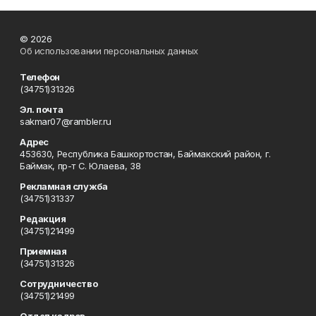
© 2026
Об использовании персональных данных
Телефон
(34751)31326
Эл. почта
sakmar07@rambler.ru
Адрес
453630, Республика Башкортостан, Баймакский район, г.
Баймак, пр-т С. Юлаева, 38
Рекламная служба
(34751)31337
Редакция
(34751)21499
Приемная
(34751)31326
Сотрудничество
(34751)21499