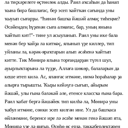
ла тиҫкәрелеге өҫтөнлөк алды. Раил аҡсаһын да һанап
ҡына бирә башлағас, бер эсеп ҡайтҡан сағында уны
ҡыуып сығарҙы. “Һинән башҡа йәшәй алмаҫ тиһеңме?
Әсәйеңдең һүҙенән сыға алмағас, бар, уның янына
ҡайтып
кит
!”- тине ул асыуланып. Раил уны ике бала
менән бер ҡайҙа ла китмәҫ, ялынып үҙе киллер, тип
уйланы ла, кәрәк-яраҡтарын алып әсәһенә ҡайтып
китте. Тик Мөнирә ялына торғандарҙан түгел шул,
ауырлыҡтарына ла түҙҙе, Аллаға шөкөр, балаларын да
кеше итеп килә. Ас, яланғас итмәне, нимә һораһалар ҙа
алырға тырышты. Ҡыҙы кейәүгә сығып, айырым
йәшәй, улы ғына бәләкәй әле, етенсе классҡа ғына бара.
Раил ҡабат бергә йәшәйек тип килһә ла, Мөнирә уны
ҡабул итмәне, сөнки эсеп килгән ине. Ул да башҡаса
өйләнмәне, беренсе ире лә әсәһе менән генә йәшәп ята,
Мөнирә үҙе лә яңғыҙ. Өсөһө өс ерҙә, тәккәберлектәрен