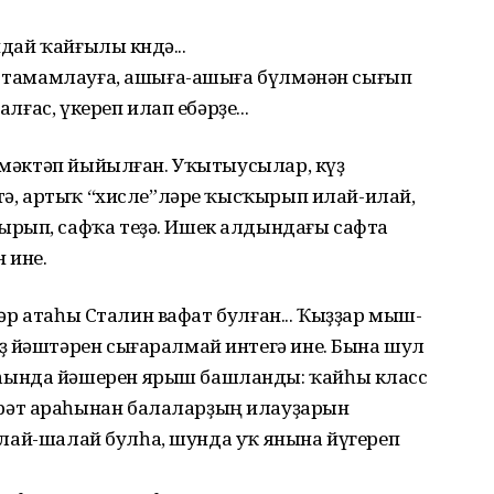
ндай ҡайғылы көндә...
”н тамамлауға, ашыға-ашыға бүлмәнән сығып
алғас, үкереп илап ебәрҙе...
ә мәктәп йыйылған. Уҡытыусылар, күҙ
ртә, артыҡ “хисле”ләре ҡысҡырып илай-илай,
ырып, сафҡа теҙә. Ишек алдындағы сафта
 ине.
ттәр атаһы Сталин вафат булған... Ҡыҙҙар мыш-
ҙ йәштәрен сығаралмай интегә ине. Бына шул
һында йәшерен ярыш башланды: ҡайһы класс
рәт араһынан балаларҙың илауҙарын
 малай-шалай булһа, шунда уҡ янына йүгереп