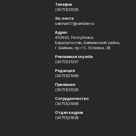
Телефон
(34751)31326
Эл. почта
sakmar07@rambler.ru
Адрес
453630, Республика
Башкортостан, Баймакский район,
г. Баймак, пр-т С. Юлаева, 38
Рекламная служба
(34751)31337
Редакция
(34751)21499
Приемная
(34751)31326
Сотрудничество
(34751)21499
Отдел кадров
(34751)21838