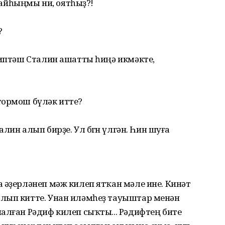
айһыңмы ни, оятһыҙ?!
?
 иптәш Сталин ашатты һиңә икмәкте,
тормош бүләк итте?
алин алып бирҙе. Ул бөгөн үлгән. Һин шуға
 әҙерләнеп мәж килеп ятҡан мәле ине. Кинәт
лып китте. Унан иләмһеҙ тауыштар менән
алған Рәдиф килеп сыҡты... Рәдифтең бите