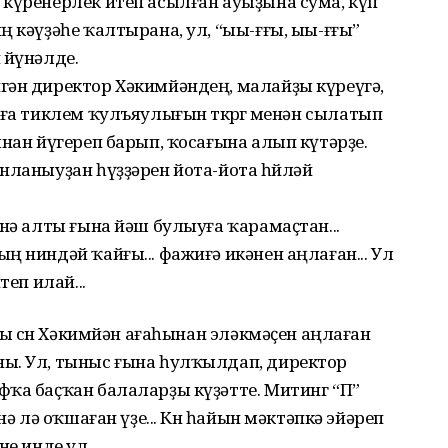
 күренерлек итеп асылған ауыҙына сума, күп
ң кәүҙәһе ҡалтырана, ул, “ыы-ғғы, ыы-ғғы”
 йүнәлде.
гән директор Хәкимйәндең, малайҙы күреүгә,
ға тиклем ҡулъяулығын төкөрөгө менән сылатып
ынан йүгереп барып, ҡосағына алып күтәрҙе.
нланыуҙан һүҙҙәрен йота-йота һөйләй
енә алты ғына йәш булыуға ҡарамаҫтан...
ң ниндәй ҡайғы... фажиғә икәнен аңлаған... Ул
теп илай...
һы өсөн Хәкимйән ағаһынан эләкмәҫен аңлаған
ы. Ул, тыныс ғына һулҡылдап, директор
фҡа баҫҡан балаларҙы күҙәтте. Митинг “П”
нә лә оҡшаған үҙе... Көн һайын мәктәпкә эйәреп
не инде ул.