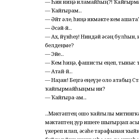
— Һин ниңә иламайһың?! Ҡайғырм
— Ҡайғырам...
— Әйт әле, һиңә икмәкте кем ашата
— Әсәй-й...
— Ах, йүнһеҙ! Ниндәй әсәң булһын,
белдеңме?
— Эйе...
— Кем һиңә, фашисты еңеп, тыныс 
— Атай-й...
— Наҙан! Беҙгә еңеүҙе оло атабыҙ Ст
ҡайғырмайһыңмы ни?
— Ҡайғыра-ам...
...Мәктәптең ошо ҡайғылы митингка
мәктәптең ҙур ишеге шығырҙап асы
үкереп илап, әсәһе тарафынан ҡыйн