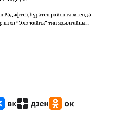
ған Рәдифтең һүрәтен район гәзитендә
ур итеп “Оло ҡайғы” тип яҙылғайны...