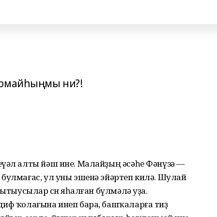
ырмайһыңмы ни?!
еүәл алты йәш ине. Малайҙың әсәһе Фәнүзә —
булмағас, ул уны эшенә эйәртеп килә. Шулай
ҡытыусылар өсөн яһалған бүлмәлә уҙа.
диф ҡолағына инеп бара, башҡаларға тиҙ