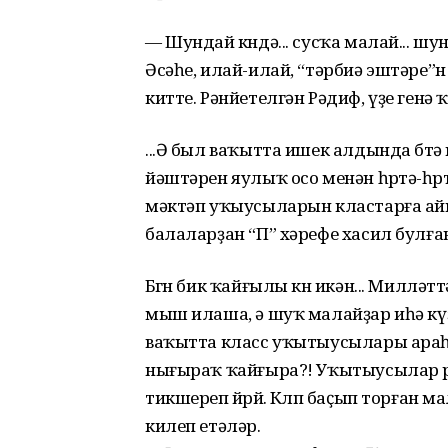
— Шундай көндә... сусҡа малай... шу
Әсәһе, илай-илай, “тәрбиә эштәре
китте. Рәнйетелгән Рәдиф, үҙе генә ҡ
...Ә был ваҡытта ишек алдында бөт
йәштәрен яулыҡ осо менән һөртә-һө
мәктәп уҡыусыларын кластарға ай
балаларҙан “П” хәрефе хасил булған
Бөгөн бик ҡайғылы көн икән... Миллә
мыш илаша, ә шуҡ малайҙар иһә кү
ваҡытта класс уҡытыусылары ара
нығыраҡ ҡайғыра?! Уҡытыусылар 
тикшереп йөрөй. Көлөп баҫып торған
килеп етәләр.