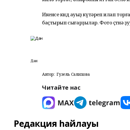
Икенсе көндө ауыҙ күтәреп илап тор
баҫтырып сығарҙылар. Фото өҫтөнә ҙ
Дан
Автор:
Гузель Салихова
Читайте нас
Редакция һайлауы