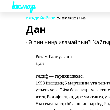
Һаҡмар
ИЖАДИ ЙӘЙҒОР
7 ФЕВРАЛЯ 2022, 11:00
Дан
- Ә һин ниңә иламайһың?! Ҡайғ
Рөстәм Ғәлиуллин
Дан
Рәдиф — тарихи шәхес.
1953 йылдың 6 мартында уға теп-т
уҡытыусы. Өйҙә бала ҡараусы кеше 
итеп, Рәдифтең көндәре мәктәптә, у
Уҡытыусылар һөйләшкән һәр һүҙ Рә