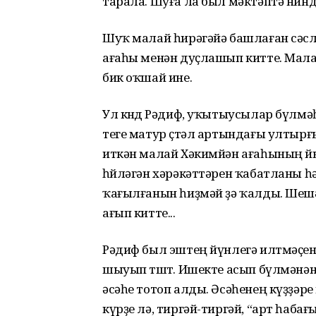
тарала. Шуға ла был мәктәптә нинд
Шуҡ малай һирәгәйә башлаған сәсл
ағаһы менән дуҫлашып китте. Мала
бик оҡшай ине.
Ул көндө Рәдиф, уҡытыусылар бүлм
теге матур өҫтәл артындағы ултырғ
иткән малай Хәкимйән ағаһының 
һөйләгән хәрәкәттәрен ҡабатланы һ
ҡағылғанын һиҙмәй ҙә ҡалды. Шешә
ағып китте...
Рәдиф был эштең йүнлегә илтмәҫ
шыуып төштө. Ишекте асып бүлмәнән
әсәһе тотоп алды. Әсәһенең күҙҙәр
күрҙе лә, тиргәй-тиргәй, “арт һаба