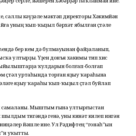
әйҙер серле, йәшерен хәбәрҙәр һаҡланмай ине.
е, саллы кәүҙәле мәктәп директоры Хәкимйән
йға уның ҡып-ҡыҙыл бәрхәт ябылған өҫтәле
әһендә бер кем дә булмауынан файҙаланып,
ысҡа ултырҙы. Үҙен донъя хакимы тип хис
йыйылыштарҙа ҡулдарын болғап-болғап
әм өҫтәл уртаһында торған яҙыу ҡараһына
ләге яҙыу ҡараһы ҡып-ҡыҙыл өҫтәл буйлап
ен самаланы. Мыштым ғына ултырғыстан
 шылдым тигәндә генә, уны кинәт килеп ингән
е ниңәлер йәшле ине. Ул Рәдифтең “гонаһ”ын
ғы”н уҡытты.