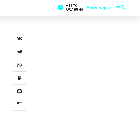
+16 °С
Антитеррор
Облачно