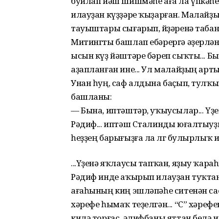
буйлап йәш шишмәһе аға ла үпкәһе
илауҙан күҙҙәре ҡыҙарған. Малайҙы
тауыштары сығарып, өйҙәренә табан
Митингты башлап ебәрергә әҙерлән
ысын күҙ йәштәре бәреп сыҡты... Бы
аҙапланған ине... Ул малайҙың арт
Унан һуң, саф алдына баҫып, тулҡы
башланы:
— Бына, иптәштәр, уҡыусылар... Үҙ
Рәдиф... иптәш Сталинды юғалтыуҙы
һеҙҙең барығыҙға ла өлгө булырлыҡ и
...Үҙенә яҡлаусы тапҡан, яҙыу ҡара
Рәдиф инде аҡырып илауҙан туҡтан
ағаһының киң эшләпәһе ситенән са
хәрефе һымаҡ теҙелгән... “С” хәрефе
килә торғас, әлифбаны яттан белә и