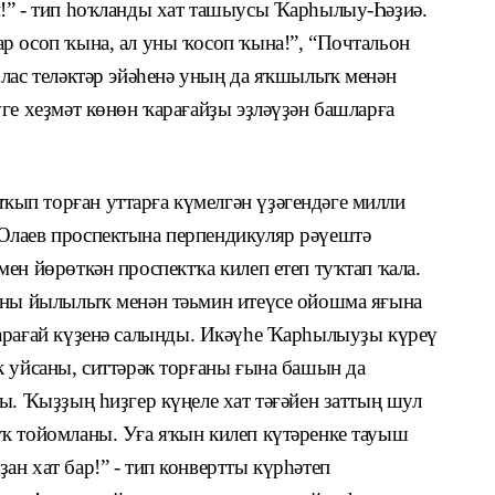
!” - тип һоҡланды хат ташыусы Ҡарһылыу-Һәҙиә.
р осоп ҡына, ал уны ҡосоп ҡына!”, “Почтальон
хлас теләктәр эйәһенә уның да яҡшылыҡ менән
ге хеҙмәт көнөн ҡарағайҙы эҙләүҙән башларға
ып торған уттарға күмелгән үҙәгендәге милли
Юлаев проспектына перпендикуляр рәүештә
ен йөрөткән проспектҡа килеп етеп туҡтап ҡала.
ланы йылылыҡ менән тәьмин итеүсе ойошма яғына
ҡарағай күҙенә салынды. Икәүһе Ҡарһылыуҙы күреү
к уйсаны, ситтәрәк торғаны ғына башын да
ы. Ҡыҙҙың һиҙгер күңеле хат тәғәйен заттың шул
ҡ тойомланы. Уға яҡын килеп күтәренке тауыш
н хат бар!” - тип конвертты күрһәтеп