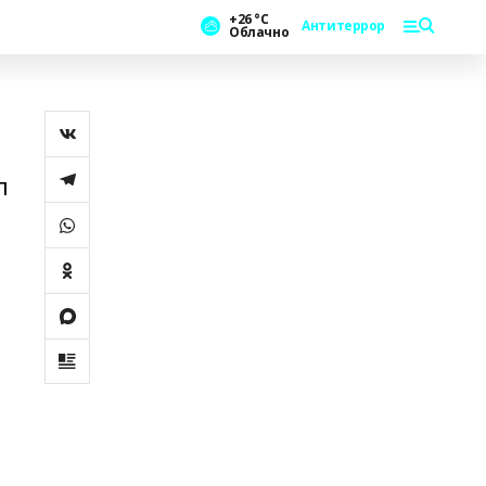
+26 °С
Антитеррор
Облачно
п