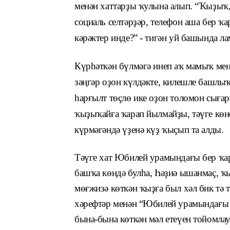
менән хаттарҙы ҡулына алып. “Ҡыҙыҡ,
социаль селтәрҙәр, телефон аша бер 
кәрәктер инде?” - тигән уй башында л
Күрһәткән бүлмәгә инеп аҡ мамыҡ мен
зәңгәр оҙон күлдәкте, килешле башлыҡ
һарғылт төҫлө ике оҙон толомон сығар
ҡыҙыҡайға ҡарап йылмайҙы, тәүге кө
күрмәгәндә үҙенә күҙ ҡыҫып та алды.
Тәүге хат Юбилей урамындағы бер ҡар
башҡа көндә булһа, Һәҙиә ышанмаҫ, 
мөғжизә көткән ҡыҙға был хәл бик тә
хәрефтәр менән “Юбилей урамындағы 
бына-бына көткән мәл етеүен тойомлау