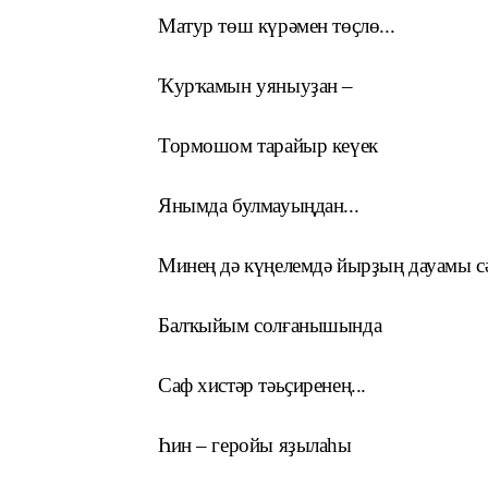
Матур төш күрәмен төҫ
лө...
Ҡурҡамын уяныуҙан –
Тормошом тарайыр кеүек
Янымда булмауыңдан...
Минең дә күңелемдә йырҙың дауамы сәс
Балҡыйым солғанышында
Саф хистәр тәьҫиренең...
Һин – геройы яҙылаһы