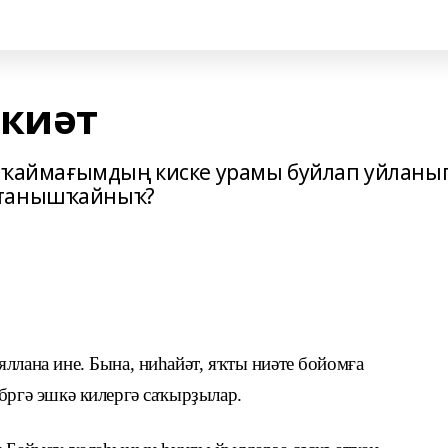
әкиәт
әт ҡаймағымдың киске урамы буйлап уйланы
 танышҡайныҡ?
ллана ине. Бына, ниһайәт, яҡты ниәте бойомға
бргә эшкә килергә саҡырҙылар.