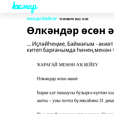
Һаҡмар
ИЖАДИ ЙӘЙҒОР
15 ЯНВАРЯ 2022, 15:00
Өлкәндәр өсөн 
... Иҫләйһеңме, Баймағым - әки
китеп барғанымда һинең менән
ҠАРАҒАЙ МЕНӘН АҠ БЕЙЕҮ
Өлкәндәр өсөн әкиәт
Һәҙиә хат ташыусы булырға күптән хыя
ашты – уны почта бүлексәһенә 31 дека