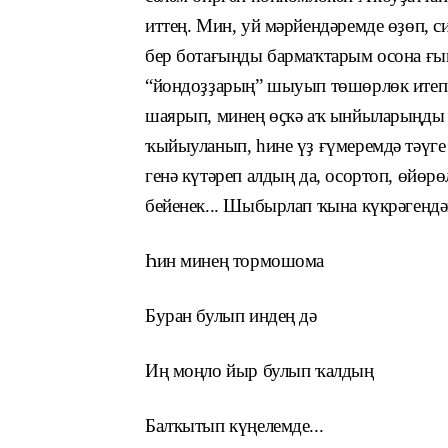
иттең. Мин, уй мәрйендәремде өҙөп, с
бер ботағыңды бармаҡтарым осона ғын
“йондоҙҙарың” шыуып төшөрлөк итеп һ
шаярып, минең өҫкә аҡ ынйыларыңды 
ҡыйыуланып, һине үҙ ғүмеремдә тәүге 
генә күтәреп алдың да, осортоп, өйөр
бейенек... Шыбырлап ҡына күкрәгеңдә
Һин минең тормошома
Буран булып индең дә
Иң моңло йыр булып ҡалдың
Балҡытып күңелемде...