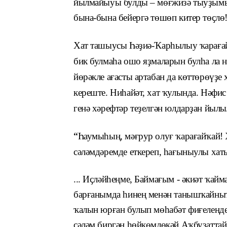
йылмайыуы булды – мөғжизә тыуҙымы ни
бына-бына бейергә төшөп китер төҫлө!
Хат ташыусы Һәҙиә-Ҡарһылыу ҡарағай
бик булмаһа ошо яҙмаларын булһа ла н
йөрәкле ағасты артабан да көттөрөүҙ
кереште. Ниһайәт, хат ҡулында. Нәфи
генә хәрефтәр теҙелгән юлдарҙан йылы
“
Һаумыһың, мәғрур олуғ ҡарағайҡай! Х
сәләмдәремде еткереп, һағыныулы хат
... Иҫләйһеңме, Баймағым - әкиәт ҡа
барғанымда һинең менән танышҡайныҡ
ҡалын юрған булып мөһабәт фиғелеңд
сәләм биргән һөйкөмлөкәй Аҡбуҙатта