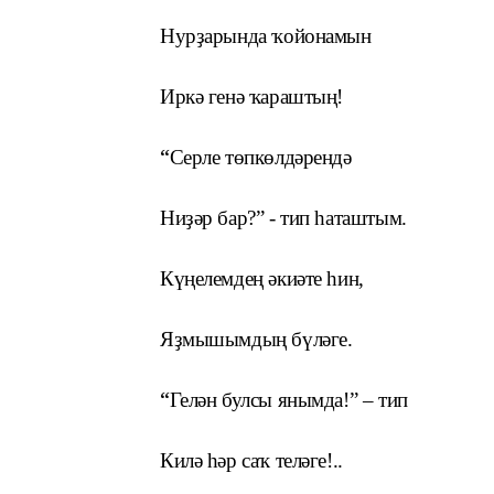
Нурҙарында ҡойонамын
Иркә генә ҡараштың!
“
Серле төпкөлдәрендә
Ниҙәр бар?” - тип һаташтым.
Күңелемдең әкиәте һин,
Яҙмышымдың бүләге.
“
Гелән булсы янымда!” – тип
Килә һәр саҡ теләге!..