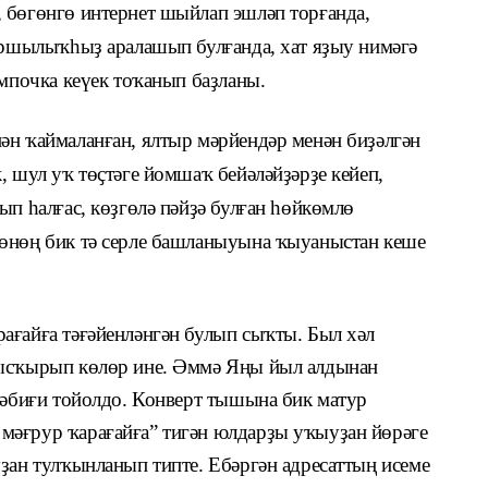
 бөгөнгө интернет шыйлап эшләп торғанда,
ҡаршылыҡһыҙ аралашып булғанда, хат яҙыу нимәгә
ампочка кеүек тоҡанып баҙланы.
ән ҡаймаланған, ялтыр мәрйендәр менән биҙәлгән
, шул уҡ төҫтәге йомшаҡ бейәләйҙәрҙе кейеп,
ып һалғас, көҙгөлә пәйҙә булған һөйкөмлө
нөнөң бик тә серле башланыуына ҡыуаныстан кеше
ағайға тәғәйенләнгән булып сыҡты. Был хәл
ҡысҡырып көлөр ине. Әммә Яңы йыл алдынан
 тәбиғи тойолдо. Конверт тышына бик матур
мәғрур ҡарағайға” тигән юлдарҙы уҡыуҙан йөрәге
ҙан тулҡынланып типте. Ебәргән адресаттың исеме