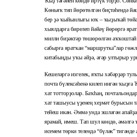
Ҡыҙ тәғәйен көндө иртүк торҙо. Сөнк
Көньяҡ тип йөрөтөлгән биҫтәһендә йәш
бер ҙә ҡыйынлығы юҡ – ҡыҙыҡай төйәг
хыялдарға бирелеп йәйәү йөрөргә ярат
милли биҙәктәр төшөрөлгән аҡҡоштай г
сабырға яратҡан “маршрутка”лар гөжлә
китабыңды уҡы әйҙә, әгәр ултырыр ур
Кешеләргә изгелек, яҡты хәбәрҙәр тул
почта бүлексәһенә килеп ингән ҡыҙға
хат тотторҙолар. Баҡһаң, почтальонда
хат ташыусы үҙенең хеҙмәт бурысын 
тейеш икән. Әммә унда эшләгән апайҙа
ярамай, имеш. Тап шул көндө, әмәлгә 
исемем төрки телендә “бүләк” тигәнде