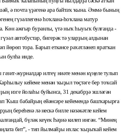
и Баймаҡ ҡалаһының һуңғы йылдарҙа сәскә атҡан
әй, ә почта үҙәгенә ара байтаҡ ҡына. Әммә бының
енең гүзәллегенә һоҡлана-һоҡлана матур
а. Көн ажғыр буранлы, үтә ныҡ һыуыҡ булғанда -
үзәл автобустар, бигерәк тә уларҙың алдынан
п йөрөп тора. Барып еткәнсе рәхәтләнеп яратҡан
ын булһа инде.
ы гәзит-журналдар илтеү ниәте менән күңеле тулып
 Ҡарһылыу кейеме менән ҡыҙыл төҫтәге бер тоҡсай
рҙың изге йолаһы буйынса, 31 декабрҙә эшләгән
тап Ҡыш бабайҙың ейәнсәре кейемендә башҡарырға
рҙың береһенә лә нескә билле нәзәкәтле кейем
ҡалғандай, бүләк кеүек Һәҙиә килеп ингән. “Минең
 аңлата бит”, - тип йылмайҙы ихлас ҡыҙыҡай кейем