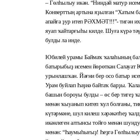
– Гөлһылыу икән. “Ниндәй матур исем
Конверттың артына яҙылған “Хатым ба
апайға ҙур итеп РӘХМӘТ!!!”- тигән и
яуап ҡайтарғыһы килде. Шуға күрә тәү
булды ла инде.
Юбилей урамы Баймаҡ ҡалаһының балҡ
батырыбыҙ исемен йөрөткән Салауат 
урынлашҡан. Йәғни бер осо батыр исем
Урам буйлап Һәҙиә байтаҡ барҙы. Ҡа
башын бороуы булды
–
өс бер тигеҙ 
менән ҡыуанып китеп ҡул болғаны, ти
күтәрмәне, шул килеш хәрәкәтһеҙ ҡалд
икәнлеген алтынсы тойғо менән шунду
менән: “Һаумыһығыҙ! Һеҙгә Гөлһылыуҙа