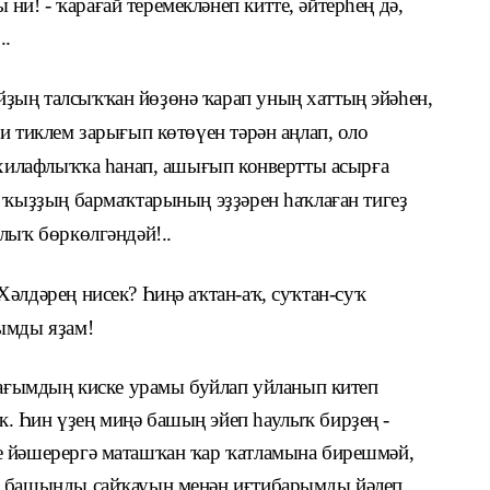
! - ҡарағай теремекләнеп китте, әйтерһең дә,
..
ҙың талсыҡҡан йөҙөнә ҡарап уның хаттың эйәһен,
и тиклем зарығып көтөүен тәрән аңлап, оло
е хилафлыҡҡа һанап, ашығып конвертты асырға
с ҡыҙҙың бармаҡтарының эҙҙәрен һаҡлаған тигеҙ
лыҡ бөркөлгәндәй!..
әлдәрең нисек? Һиңә аҡтан-аҡ, суҡтан-суҡ
ымды яҙам!
ймағымдың киске урамы буйлап уйланып китеп
. Һин үҙең миңә башың эйеп һаулыҡ бирҙең -
е йәшерергә маташҡан ҡар ҡатламына бирешмәй,
й башыңды сайҡауың менән иғтибарымды йәлеп