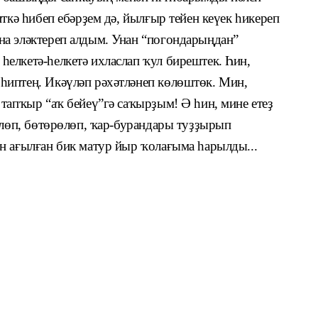
иткә һибеп ебәрҙем дә, йылғыр тейен кеүек һикереп
а эләктереп алдым. Унан “погондарыңдан”
елкетә-һелкетә ихласлап ҡул бирештек. Һин,
һиптең. Икәүләп рәхәтләнеп көлөштөк. Мин,
тапҡыр “аҡ бейеү”гә саҡырҙым! Ә һин, мине етеҙ
өлөп, бөтөрөлөп, ҡар-бурандары туҙҙырып
н ағылған бик матур йыр ҡолағыма һарылды...