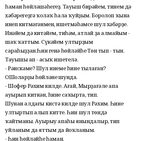
һаман һөйләшәһегеҙ. Тауыш бирәйем, тинем дә
хәбәрегеҙгә ҡолаҡ һала ҡуйҙым. Боролоп ҡына
инеп китмәгәнмен, ишетмәһәмсе шул хәбәрҙе.
Инәйем дә китәйем, тиһәм, атлай ҙа алмайым -
шаҡ ҡаттым. Сүкәйем ултырҙым
сараһыҙҙан.Һин генә һөйләйһең Төн тып - тын.
Тауышың ап - асыҡ ишетелә.
- Рәискәме? Шул инеме һине тыңлаған?
ОШоларҙы һөйләнең шунда.
- Шофер Рәхим килде. Ағай, Мырҙағәле апаң
ауырып киткән, һине саҡырта, тип.
Шунан алдағы кистә килде шул Рәхим. Һине
ултыртып алып китте. Һин шул төндә
ҡайтманың. Ауырыу апаһы янындалыр, тип
уйланым да яттым да йоҡланым.
- Һин һөйләйһең һаман.