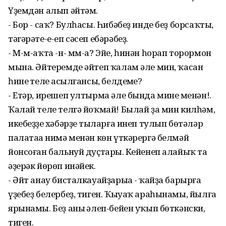
Үҙемдән алып әйтәм.
- Бор - саҡ? Булһасы. Һибәбеҙ инде беҙ борсаҡты,
тәгәрәте-е-еп сәсеп ебәрәбеҙ.
- М-м-аҡта -н- мм-а? Эйе, һинән һорап торормон
мына. Әйтеремде әйтеп ҡалам әле мин, ҡасан
һинең телең асылғансы, белдеңме?
- Етәр, ирешеп ултырма әле бында минең менән!.
Ҡалай теле телгә йоҡмай! Былай ҙа мин килһәм,
икебеҙҙең хәбәрҙе тыңларға инеп тулып бөтәләр
палатаңа нимә менән көн үткәрергә белмәй
йонсоған бальнуй дуҫтарың. Кейенеп алайыҡ та
әҙерәк йөрөп инәйек.
- Әйт анау бисталкауайҙарыңа - ҡайҙа барырға
үҙебеҙ белербеҙ, тиген. Ҡыуаҡ араһынамы, йылға
ярынамы. Беҙ аның әлеп-бейен уҡып бөткәнски,
тиген.