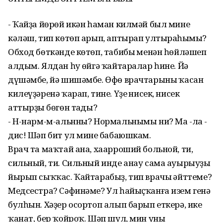
- Ҡайҙа йөрөй икән һаман килмәй был минең
кәләш, тип көтөп арып, аптырап ултыраһыңмы?
Обход бөткәнде көтөп, табибың менән һөйләшеп
алдым. Ялдан һуң өйгә ҡайтаралар һине. Йә
дүшәмбе, йә шишәмбе. Өфө врачтарының ҡасан
килеүҙәренә ҡарап, тине. Үҙең нисек, нисек
аттырҙың бөгөн таңды?
- Н-нарм-м-альнны? Нормальнымы ни? Ма -ла -
дис! Шәп бит ул минең бабаюшкам.
Врач та маҡтай ана, хаарроший больной, ти,
сильный, ти. Сильный инде анау сама ауырыуҙы
йырып сыҡҡас. Ҡайтарабыҙ, тип врачың әйттеме?
Медсестра? Сәфинәме? Ул һайыҫҡанға изем генә
булһын. Хәҙер осортоп алып барып еткерә, ике
ҡанат, бер ҡойроҡ. Шәп шул, мин уны