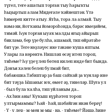
түгел, теге ашатып торған тыу һарыҡты
һыҙыртып алам Миңдеғәле ҡәйнештән. Үтә
һимереп китте атыу. Ятһа, тора ла алмай. Тыу
нәмә ни, йотҡаны йомороһонда, бәрәс имеҙәйем,
тимәй. Һуя торған ыуаҡ малды яңғыҙ айырып
бикләмә, бер үҙе булһа, ашамай, тип өйрәтәһең
бит үҙең. Теге көҙләүес ике тәкәне ҡуша яптым.
Улары ла көрөктө. Нишләп өсәү итеп тороп,
тиһеңме? Һуң үҙең үлеп бөтөп килеп индең бит бында.
Донъя хәлен белеп булмай бит,
бабаюшка.Табиптар ҙа баш сайҡай ҙа ҡуялар ине
бит тәүҙә. Ышаныс юҡ, өмөт әҙ, тинеләр. Шуға ул
- был була ҡалһа, тип уйланым да...
- Ах һин аны! Ҡуҡыш күрһәтеп тороп
ултырмаммы? Һай - һай, шәбәйгән икән берәү!
- Ү - ү лер - м-мен м-мы - на, - тиһеңме? Йәшә, һине