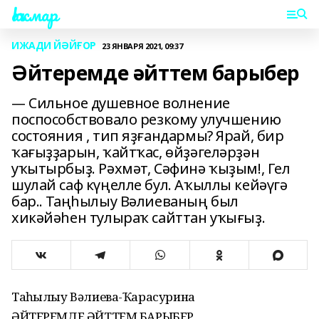
Һаҡмар
ИЖАДИ ЙӘЙҒОР
23 ЯНВАРЯ 2021, 09:37
Әйтеремде әйттем барыбер
― Сильное душевное волнение
поспособствовало резкому улучшению
состояния , тип яҙғандармы? Ярай, бир
ҡағыҙҙарын, ҡайтҡас, өйҙәгеләрҙән
уҡытырбыҙ. Рәхмәт, Сәфинә ҡыҙым!, Гел
шулай саф күңелле бул. Аҡыллы кейәүгә
бар.. Таңһылыу Вәлиеваның был
хикәйәһен тулыраҡ сайттан уҡығыҙ.
Таңһылыу Вәлиева-Ҡарасурина
ӘЙТЕРЕМДЕ ӘЙТТЕМ БАРЫБЕР