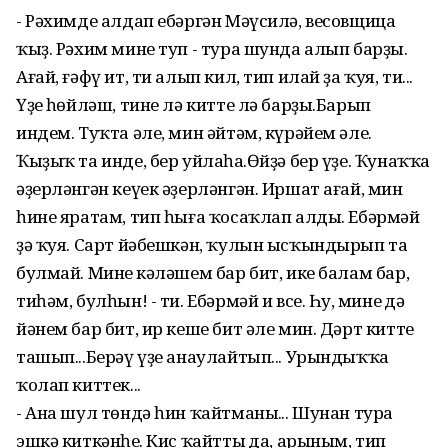
- Рәхимде алдап ебәргән Мәүсилә, весовщица
ҡыҙ. Рәхим мине туп - тура шунда алып барҙы.
Ағай, ғәфү ит, ти алып кил, тип илай ҙа ҡуя, ти...
Үҙең һөйләш, тине лә китте лә барҙы.Барып
индем. Туҡта әле, мин әйтәм, күрәйем әле.
Ҡыҙыҡ та инде, бер уйлаһаң.Өйҙә бер үҙе. Ҡунаҡҡа
әҙерләнгән кеүек әҙерләнгән. Иршат ағай, мин
һине яратам, тип һыға ҡосаҡлап алды. Ебәрмәй
ҙә ҡуя. Сарт йәбешкән, ҡулын ысҡындырып та
булмай. Минең кәләшем бар бит, ике балам бар,
тиһәм, булһын! - ти. Ебәрмәй и все. Һуң, минең дә
йәнем бар бит, ир кеше бит әле мин. Дәрт китте
ташып...Берәү үҙе анаулайтып... Урындыҡҡа
ҡолап киттек...
- Ана шул төндә һин ҡайтманың... Шунан тура
эшкә киткәнһең. Кис ҡайттың да, арыным, тип