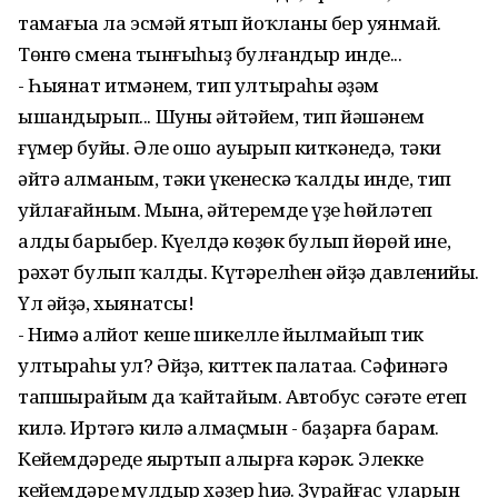
тамағыңа ла эсмәй ятып йоҡланың бер уянмай.
Төнгө сменаң тынғыһыҙ булғандыр инде...
- Һыянат итмәнем, тип ултыраһың әҙәм
ышандырып... Шуны әйтәйем, тип йәшәнем
ғүмер буйы. Әле ошо ауырып киткәнеңдә, тәки
әйтә алманым, тәки үкенескә ҡалды инде, тип
уйлағайным. Мына, әйтеремде үҙең һөйләтеп
алдың барыбер. Күңелдә көҙөк булып йөрөй ине,
рәхәт булып ҡалды. Күтәрелһен әйҙә давленийың.
Үл әйҙә, хыянатсы!
- Нимә алйот кеше шикелле йылмайып тик
ултыраһың ул? Әйҙә, киттек палатаңа. Сәфинәгә
тапшырайым да ҡайтайым. Автобус сәғәте етеп
килә. Иртәгә килә алмаҫмын - баҙарға барам.
Кейемдәреңде яңыртып алырға кәрәк. Элекке
кейемдәрең мулдыр хәҙер һиңә. Ҙурайғас уларын