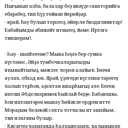
Нығынып алһаң, балалар беҙ икәүҙе санаторийға
ебәрәбеҙ, тип һүҙ төйнәп йөрөйҙәр.
- ярай, һау булып тороғоҙ, өйөрлө биздилниктар!
Бабайымды әбижәйт итмәгеҙ, йәме. Иртәгә
тикшерәм!.
- Һау - шәпһегеме? Мына һеҙгә бер сумка
күстәнәс, Әйҙә тумбочкаларығыҙҙы
яҡынайтығыҙ, мәжлес ҡороп алайыҡ. Бөгөн
аулаҡ, обход юҡ. Ярай, үҙегеҙҙең күстәнәстәрегеҙ
ҡалып торһон, аҙаҡтан ашарһығыҙ әле. Бөгөн
иптәш Әбделкәримов һыйлай беҙҙе. Бабаюшка,
һон иптәштәреңә мынау һөйәкле ерҙрен иттең
Мораҙым бәләкәй саҡта тотҡалы ит ашайым ,
тип илағаны булыр.
- Кисәгегә ҡарағанда һалҡынсараҡ, ҡалыныраҡ