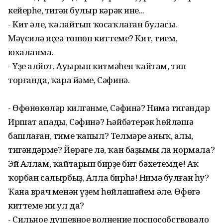
кейерһең, тигән булыр кәрәк ине...
- Кит әле, ҡалайтып ҡосаҡлаған буласы.
Мәүсиләң иҫеңә төшөп киттеме? Кит, тием,
юхаланма.
- Үҙең алйот. Ауырып китмәһен ҡайтам, тип
торғанда, ҡара йәме, Сәфинә.
- Өфөнөкөләр килгәнме, Сәфинә? Нимә тигәндәр
Иршат апаңды, Сәфинә? Һәйбәтерәк һөйләшә
башлаған, тиме ҡапыл? Телмәре аныҡ, аңлы,
тигәндәрме? Йөрәге лә, ҡан баҙымы ла нормала?
Эй Аллам, ҡайтарып бирҙең бит бәхетемде! Аҡ
ҡорбан салырбыҙ, Алла бирһә! Нимә булған һуң?
Ҡана врач менән үҙем һөйләшәйем әле. Өфөгә
киттеме ни ул да?
- Сильное душевное волнение поспособствовало