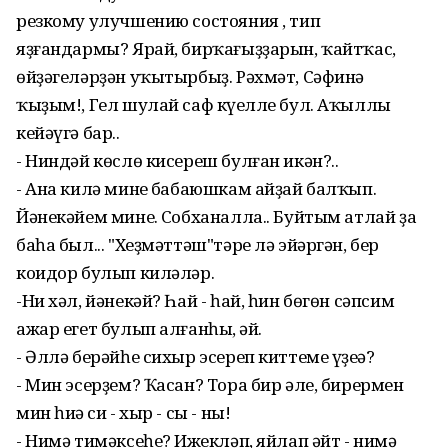
резкому улучшению состояния , тип
яҙғандармы? Ярай, бирҡағыҙҙарын, ҡайтҡас,
өйҙәгеләрҙән уҡытырбыҙ. Рәхмәт, Сәфинә
ҡыҙым!, Гел шулай саф күңелле бул. Аҡыллы
кейәүгә бар..
- Ниндәй көслө кисереш булған икән?..
- Ана килә минең бабаюшкам айҙай балҡып.
Йәнекәйем минең. Собханалла.. Буйтым атлай ҙа
баһа был... "Хеҙмәттәш"тәре лә эйәргән, бер
коидор булып киләләр.
-Ни хәл, йәнекәй? Һай - һай, һин бөгөн сәпсим
ажар егет булып алғанһың, әй.
- Әллә берәйһе сихыр эсереп киттеме үҙеңә?
- Мин эсерҙем? Ҡасан? Тора бир әле, бирермен
мин һиңә си - хыр - сы - ны!
- Нимә тимәксеһең? Ижекләп, яйлап әйт - нимә