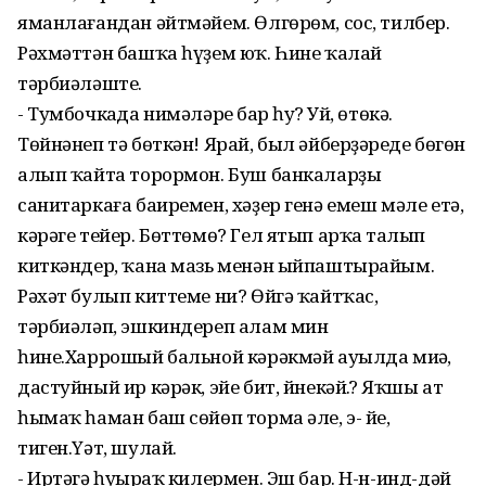
яманлағандан әйтмәйем. Өлгөрөм, сос, тилбер.
Рәхмәттән башҡа һүҙем юҡ. Һине ҡалай
тәрбиәләште.
- Тумбочкаңда нимәләрең бар һуң? Уй, өтөкә.
Төйнәнеп тә бөткән! Ярай, был әйберҙәреңде бөгөн
алып ҡайта торормон. Буш банкаларҙы
санитаркаға баиремен, хәҙер генә емеш мәле етә,
кәрәге тейер. Бөттөмө? Гел ятып арҡаң талып
киткәндер, ҡана мазь менән ыйпаштырайым.
Рәхәт булып киттеме ни? Өйгә ҡайтҡас,
тәрбиәләп, эшкиндереп алам мин
һине.Харрошый бальной кәрәкмәй ауылда миңә,
дастуйный ир кәрәк, эйе бит, йнекәй.? Яҡшы ат
һымаҡ һаман баш сөйөп торма әле, э- йе,
тиген.Үәт, шулай.
- Иртәгә һуңыраҡ килермен. Эш бар. Н-н-инд-дәй