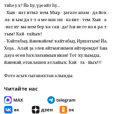
тиһең ул? Йә һуң, үҙең әйт һуң...
- Хыя - нат итмә- нем. Мыр - ҙағәле апам - да йоҡ -
ла- н-ым да т-т-аң ме-нән эш - кә кит - тем. Хыя - а
-нат ит-мә-нем бер ҡа-сан -да! Һи-не ге-нә я-ра-т-
тым! Ҡай- тайыҡ!
- Ҡайтабыҙ, йәнекәйем! ҡайтабыҙ, Иршатым! Йә,
Хоҙа... Алай ҙа элек әйтмәгәнмен әйтеремде! Һиңә
дауа өсөн һаҡлағанмын икән! Тот ҡулымды,
йәнекәй, етәкләшеп атлайыҡ. Ҡай - та - йыҡ!!!
Фото асыҡ сығанаҡтан алынды.
Читайте нас