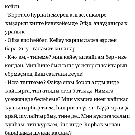
кейен.
- Ҡоротло һурпа һемереп алғас, сикәлре
ҡыҙарып китте йәнекәйемдең. Әйҙә, анауҙаныраҡ
урайыҡ.
- Өйҙә вис һәйбәт. Кейәү ҡаршыларға әҙрлек
бара. Зыу - ғәләмәт киләләр.
- К-к- ем, - тиһеңме? мин кейәү апҡайтам бер - ике
көндән. Мин һине был юлы үсектереп ҡайтарып
ебрмәҫмен, йәш саҡтағы кеүек!
- Иҫеңә төштөмө? Фәйҙә еңгәм бороп алды инде
ҡайтырға, тип атыңды егеп бөткәңдә. Нимәгә
үсеккәнеңде беләһеңме? Мин уҡырға инеп ҡайтҡас
ҡушылырбыҙ тием, һин риза түгел. Тәүҙә, ярай ҙа
ярай, шулайтырбыҙ, тинең дә... Мин ауырға ҡалып
ҡуйһам, тип ҡурҡам, бит инде. Ҡорһаҡ менән
бараһыңмы шунан ҡалаға?