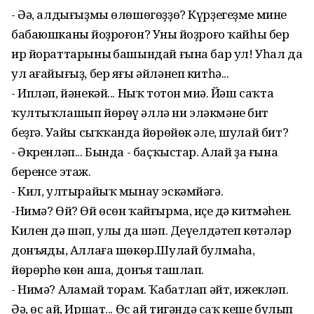
- Әә, алдығыҙмы өлөшөгөҙҙө? Күрҙегеҙме минең
бабаюшканың йоҙроғон? Уның йоҙроғо ҡайһы бер
ир йораттарының башындай ғына бар ул! Уһал да
ул ағайығыҙ, бер яғы әйләнеп китһә...
- Ипләп, йәнекәй... Ныҡ тотон миңә. Йәш саҡта
ҡултыҡлашып йөрөү әллә ни эләкмәне бит
беҙгә. Уңайы сыҡҡанда йөрөйөк әле, шулай бит?
- Әкренләп... Бында - баҫҡыстар. Алай ҙа ғына
беренсе этаж.
- Кил, ултырайыҡ мынау эскәмйәгә.
-Нимә? Өй? Өй өсөн ҡайғырма, иҫең дә китмәһен.
Килен дә шәп, улың да шәп. Деүелдәтеп көтәләр
донъяңды, Аллаға шөкөр.Шулай булмаһа,
йөрөрһөң көн аша, донъя ташлап.
- Нимә? Аңламай торам. Ҡабатлап әйт, ижекләп.
Әә, өс ай, Иршат... Өс ай тигәндә саҡ кеше булып