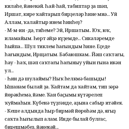
киләһең, йәнекәй. Һай-һай, табиптар ҙа шәп,
Иршат, кире ҡайтарып бирҙеләр һине миңә... Уй
Аллам, ҡалайтыр инем һинһеҙ?
- М-м-ин -дә, тиһеңме? Эй, Иршатым.. Юҡ, юҡ,
иламайым. Һөрт әйҙә күҙемде... Сикәләремде
һыйпа... Шул тиклем һағындым һине. Еҫеңде
һағындым, Ирщатым. Бабаюшкам.. Йәш саҡтағы,
һау - һаҡ, шәп саҡтағы һағыныу уйын ғына икән
ул...
- Һин дә шулаймы? Ныҡ һелкмә башыңды!
Ышанам былай ҙа. Ҡайтам да ҡайтам, тип зәрә
йөрәкһемә, йәме. Ҡан баҫымың күтәрелеп
ҡуймаһын. Күбенә түҙгәнде, аҙына сабыр итәйек.
- Кеше алдында һыр бирмәй йөрөһәм дә, яңғыҙ
саҡта һығылып алам. Инде былай булғас,
бирешмәбеҙ, йәнекәй...