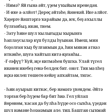
- Нимә? Яй ғына әйт, үҙем уҡыйым иренеңдән.
- И-ике а-алйот! Дөрөҫ әйтәһең, йәнекәй. Ике алйот.
Хәҙерге йәштәргә ҡарайым да, юҡ, беҙ аҡыллы
булғанбыҙ, икән, тием.
- Зату һинең шул ҡылығыңды ҡырынға
һаплаусылар күп булды һуңынан. Имеш, мин
боҙолған ҡыҙ булғанмын да, һин минән атказ
иткәнһең, шуға ҡайтып китә яҙғанһың...
-Ғ-ғәфүү? Ҡуй, иҫең китмәһен бушҡа. Улай түгел
икәнен икебеҙ генә белдек бит. онот. Тик мәлһеҙ
иҫкә килеп төшөтө кейәү апҡайтам, тигәс.
- Һин ауырып киткәс, бер нәмәгә үкендем. Әйтә
торған бер һүҙем бар бит һиңә. Гел уйлап
йөрөнөм, ҡасан да булһа һүҙҙең осо сыҡһа, үҙеңдән
шул нәмәне һорармын әле, тип. Баштан сыҡмай