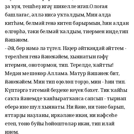
ҙа ҡуя, тешһеҙ игәү шикелле игәп.Олоғая
башлағас, әллә нисә уҡталдым, Мин алда
китһәм, белмәй генә китеп барырмын, һин алдан
өлгөрһәң, тәки белмәй ҡалдым, тиермен инде,тип
йәшәнем.
- Әй, бер нәмә лә түгел. Нәҙер әйткәндәй әйттем -
терелһен генә йәнекәйем, хыянатын ғәфү
итермен, онотормон, тип. Терелдең, ҡайттың!
Меңдән мең шөкөр Аллама. Матур йәшәнек бит,
йәнекәйем. Мин тип өҙөлөп торҙоң, мин - һин тип.
Күптәргә тәтемәй беҙҙеке кеүек бәхет. Тик ҡайһы
саҡта йәнемде ҡанһыратҡанса сапсып - тырнап
еберә ине шул хыянатың. Ни йәне, ни тәне барып,
яттарҙы наҙланы, иркәләне икән, ни нәфсеһе
етеп, төнө буйы һөйөштөләр икән, тип илай
инем.