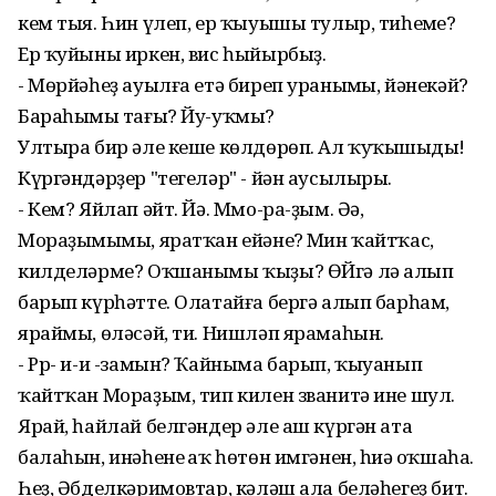
кем тыя. Һин үлеп, ер ҡыуышы тулыр, тиһеңме?
Ер ҡуйыны иркен, вис һыйырбыҙ.
- Мөрйәһеҙ ауылға етә биреп ураныңмы, йәнекәй?
Бараһыңмы тағы? Йу-уҡмы?
Ултыра бир әле кеше көлдөрөп. Ал ҡуҡышыңды!
Күргәндәрҙер "тегеләр" - йән аусылыры.
- Кем? Яйлап әйт. Йә. Ммо-ра-ҙым. Әә,
Мораҙымыңмы, яратҡан ейәнең? Мин ҡайтҡас,
килделәрме? Оҡшанымы ҡыҙы? ӨЙгә лә алып
барып күрһәтте. Олатайға бергә алып барһам,
яраймы, өләсәй, ти. Нишләп ярамаһын.
- Рр- и-и -замын? Ҡайныма барып, ҡыуанып
ҡайтҡан Мораҙым, тип килен званитә ине шул.
Ярай, һайлай белгәндер әле аш күргән ата
балаһын, инәһенең аҡ һөтөн имгәнен, һиңә оҡшаһа.
Һеҙ, Әбделкәримовтар, кәләш ала беләһегеҙ бит.