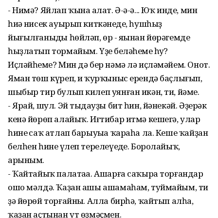
- Нимә? Яйлап ҡына аңлат. Ә-ә-ә... Юҡ инде, мин
һиңә нисек ауырып киткәнеңде, һушһыҙ
йығылғаныңды һөйләп, өр - яңынан йөрәгемде
һыҙлатып тормайым. Үҙең беләһеңме һуң?
Иҫләйһеңме? Мин дә бер нәмә лә иҫләмәйем. Онот.
Яман төш күреп, иң ҡурҡыныс ерендә баҫлығып,
шыбыр тир булып килеп уянған икән, ти, йәме.
- Ярай, шул. Эй тыңдауҙы бит һин, йәнекәй. Әҙерәк
кенә йөрөп алайыҡ. Иғтибар итмә кешегә, улар
һинең саҡ атлап барыуыңа ҡараһа ла. Кеше ҡайҙан
белһен һинең үлеп терелеүеңде. Боролайыҡ,
арыным.
- Ҡайтайыҡ палатаңа. Ашарға саҡыра торғандар
ошо мәлдә. Ҡаҙан ашы ашамаһам, туймайым, ти
ҙә йөрөй торғайның. Алла бирһә, ҡайтып алһаң,
ҡаҙан аҫтынан ут өҙмәҫмен.