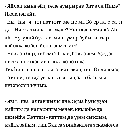
- Яйлап ҡына әйт, телең ауырыраҡ бит әле. Нимә?
Ижекләп әйт.
- Һы - һы - я - нн-нат иит- мә-не-м... Бб-ер ҡа-с-са -н
да... Нисек хыянат итмәнең? Нишләп итмәнең? Аһ -
аһ... Һуң, улай булғас, мин ғүмер буйы ҡыҫыр
көйөккә көйөп йөрөгәнменме?
- Һөйләп бир, тиһеңме? Ярай, һөйләйем. Үҙеңдән
нисек ишеткәнмен, шул көйө генә.
Тик һин тыныс тыңла, әкиәт икән, тип. Өндәшмәҫ
тә инем, төндә уйланып ятып, ҡан баҫымың
күтәрелеп ҡуйыр.
- Яңы "Нива" алған йылың ине. Яҫма һуғыуҙан
ҡайттың да напарнигың менән, инмәйһең дә
инмәйһең. Көттөм - көттөм дә үҙем сыҡтым,
ҡайтарайым, тип. Баҡса эргәһендәге эскәмйәлә