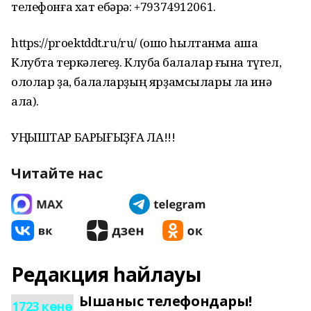
телефонға хат ебәрә: +79374912061.
https://proektddt.ru/ru/ (ошо һылтанма аша
Клубта теркәлегеҙ. Клубҡа балалар ғына түгел,
ололар ҙа, балаларҙың ярҙамсылары ла инә
ала).
УҢЫШТАР БАРЫҒЫҘҒА ЛА!!!
Читайте нас
Редакция һайлауы
Ышаныс телефондары!
1723 көнө