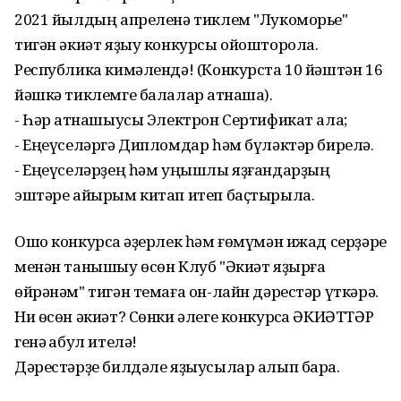
2021 йылдың апреленә тиклем "Лукоморье"
тигән әкиәт яҙыу конкурсы ойошторола.
Республика кимәлендә! (Конкурста 10 йәштән 16
йәшкә тиклемге балалар ҡатнаша).
- Һәр ҡатнашыусы Электрон Сертификат ала;
- Еңеүселәргә Дипломдар һәм бүләктәр бирелә.
- Еңеүселәрҙең һәм уңышлы яҙғандарҙың
эштәре айырым китап итеп баҫтырыла.
Ошо конкурсҡа әҙерлек һәм ғөмүмән ижад серҙәре
менән танышыу өсөн Клуб "Әкиәт яҙырға
өйрәнәм" тигән темаға он-лайн дәрестәр үткәрә.
Ни өсөн әкиәт? Сөнки әлеге конкурсҡа ӘКИӘТТӘР
генә ҡабул ителә!
Дәрестәрҙе билдәле яҙыусылар алып бара.