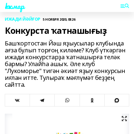
Һаҡмар
ИЖАДИ ЙӘЙҒОР
5 НОЯБРЯ 2020, 08:26
Конкурста ҡатнашығыҙ
Башҡортостан Йәш яҙыусылар клубында
ағза булып торғоң киләме? Клуб үткәргән
ижади конкурстарҙа ҡатнашырға теләк
бармы? Улайһа ашыҡ. Әле клуб
"Лукоморье" тигән әкиәт яҙыу конкурсын
иғлан итте. Тулыраҡ мәғлүмәт беҙҙең
сайтта.