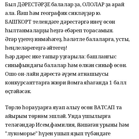
Был ДӘРЕСТӘРҘЕ балалар ҙа, ОЛОЛАР ҙа ҡарай
ала. Йәш һәм географик сикләүҙәр юҡ.
БАШҠОРТ телендәге дәрестәргә инеү өсөн
һылтанмаларҙы һеҙгә ебәреп торасаҡмын.
Әгәр үҙегеҙ инмәһәгеҙ, һәләтле балаларға, ҡусты,
һеңлеләрегеҙгә әйтегеҙ!
Һәр дәрес ике тапҡыр уҙғарыла: башланғыс
синыфындағы балалар һәм өлкән синыф өсөн.
Ошо он-лайн дәрестә әүҙем ҡатнашыусы
конкурсанттарға жюри йомғаҡ яһағанда 1 балл
өҫтәйәсәк.
Төрлө һорауҙарға яуап алыу өсөн ВАТСАП та
айырым төркөм эшләй. Унда ҡушылырға
теләгәндәр Исем,фамилия, йәшәгән урыны һәм
"лукоморье" һүҙен ҡушып яҙып түбәндәге