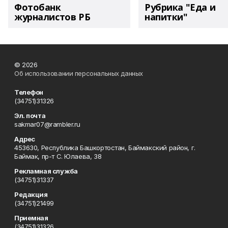
Фотобанк
Рубрика "Еда и
журналистов РБ
напитки"
© 2026
Об использовании персональных данных
Телефон
(34751)31326
Эл. почта
sakmar07@rambler.ru
Адрес
453630, Республика Башкортостан, Баймакский район, г.
Баймак, пр-т С. Юлаева, 38
Рекламная служба
(34751)31337
Редакция
(34751)21499
Приемная
(34751)31326