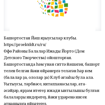
Башҡортостан Йәш яҙыусылар клубы.
https://proektddt.ru/ru/
Өфө Районы Балалар Ижады Йорто (Дом
Детского Творчества) ойошторған.
Башҡортостанда һәм унан ситтә йәшәгән, башҡорт
телен белгән йәки өйрәнергә теләгән һәр кем
(балалар ҙа, ололар ҙа) Клуб ағзаһы була ала.
Уҡытыусы, тәрбиәсе, китапханасылар, ата-
әсәйҙәр, ярҙам итегеҙ: ижади ынтылышы булған
балаларҙы индерегеҙ, йәки үҙҙәренә нисек
ҡатнашырға өйрәтегеҙ.