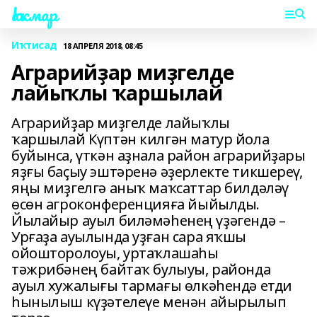
Һаҡмар
Иҡтисад
18 АПРЕЛЯ 2018, 08:45
Аграрийҙар миҙгелде
лайыҡлы ҡаршылай
Аграрийҙар миҙгелде лайыҡлы
ҡаршылай Күптән килгән матур йола
буйынса, үткән аҙнала район аграрийҙары
яҙғы баҫыу эштәренә әҙерлекте тикшереү,
яңы миҙгелгә аныҡ маҡсаттар билдәләү
өсөн агроконференцияға йыйылды.
Йылайыр ауыл биләмәһенең үҙәгендә –
Урғаҙа ауылында уҙған сара яҡшы
ойошторолоуы, уртаҡлашаһы
тәжрибәнең байтаҡ булыуы, районда
ауыл хужалығы тармағы өлкәһендә етди
һынылыш күҙәтелеүе менән айырылып