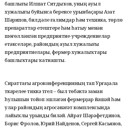
башлығы Илшат Ситдыҡов, уның ауыл
хужалығы буйынса беренсе урынбаҫары Азат
Шәрипов, билдәле ғалимдар һәм техника, төрлө
препараттар етештереү һәм һатыу менән
шөғөлләнгән предприятие-учреждениелар
етәкселәре, райондың ауыл хужалығы
предприятиелары, фермер хужалыҡтары
башлыҡтары ҡатнашты.
Сираттағы агроконференцияның тап Урғаҙала
үткәрелеүе тиккә түгел – был төбәктә заман
һулышын тойоп эшләгән фермерҙар йәшәй һәм
улар райондың агросәнәғәт комплексында
лайыҡлы урынды биләй. Айрат Шәрәфетдинов,
Борис Фролов, Юрий Найденов, Сергей Касьянов,