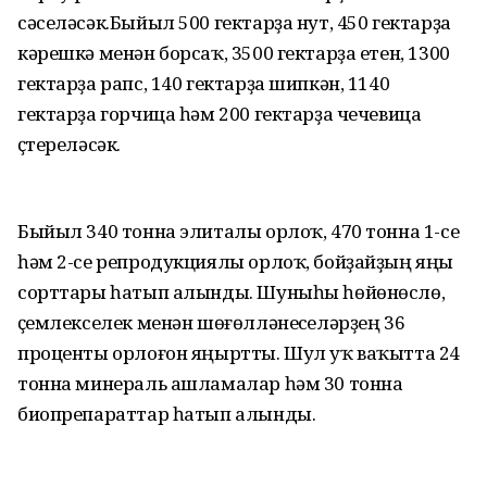
сәселәсәк.Быйыл 500 гектарҙа нут, 450 гектарҙа
кәрешкә менән борсаҡ, 3500 гектарҙа етен, 1300
гектарҙа рапс, 140 гектарҙа шипкән, 1140
гектарҙа горчица һәм 200 гектарҙа чечевица
үҫтереләсәк.
Быйыл 340 тонна элиталы орлоҡ, 470 тонна 1-се
һәм 2-се репродукциялы орлоҡ, бойҙайҙың яңы
сорттары һатып алынды. Шуныһы һөйөнөслө,
үҫемлекселек менән шөғөлләнеүселәрҙең 36
проценты орлоғон яңыртты. Шул уҡ ваҡытта 24
тонна минераль ашламалар һәм 30 тонна
биопрепараттар һатып алынды.