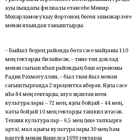
ауылындағы филиалы етәксеһе Мөнир
Мөхәрләмов уҡыу йортоноң бөгөн эшмәкәрлеге
менән яҡындан таныштырҙы.
– Быйыл беҙҙең районда бөтә сәсеү майҙаны 110
мең гектарҙы биләйәсәк, – тине төп доклад
менән сығыш яһап райондың баш агрономы
Радик Рәхмәтуллин, – был үткән йыл менән
сағыштырғанда 2 процентҡа күберәк. Яҙғы сәсеү
иһә 84 мең гектарҙы, шул иҫәптән иген
культуралары – 72 мең, яҙғы бойҙай – 44 мең,
ҡаты бойҙай 10 мең гектарҙы тәшкил итәсәк.
Техник культуралар – 6,5 мең (ике тапҡырға
арта), мал аҙығы культуралары 30 мең һәм
картуф менән йәшелсә 1690 гектарҙа