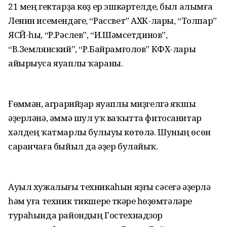
21 мең гектарҙа көҙ ер эшкәртелде, был алымға
Ленин исемендәге, “Рассвет” АХК-лары, “Толпар”
ЯСЙ-һы, “Р.Рәсүлев”, “И.Шәмсетдинов”,
“В.Землянский”, “Р.Байрамғолов” КФХ-лары
айырыуса яуаплы ҡараны.
Ғөмүмән, аграрийҙар яуаплы миҙгелгә яҡшы
әҙерләнә, әммә шул уҡ ваҡытта фитосанитар
хәлдең ҡатмарлы булыуы көтөлә. Шуның өсөн
саранчаға быйыл да әҙер булайыҡ.
Ауыл хужалығы техникаһын яҙғы сәсеүгә әҙерләү
һәм уға техник тикшереү үткәреү һөҙөмтәләре
тураһында райондың Гостехнадзор