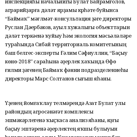
инспекцияһы начальнигы Булат Байрамғолов,
аграрийҙарға дәүләт ярҙамы күрһәтеү буйынса
“Баймаҡ” мәғлүмәт-консультация үҙәге директоры
Руслан Дәүербәков, ауыл хужалығы объекттарын
дәүләт теркәүенә ҡуйыу һәм экология мәсьәләләре
тураһында Сибай территориаль комитетының
баш белгес-эксперты Ғәлим Сәфиуллин, “Баҫыу
көнө-2018” сараһына әҙерлек хаҡында Өфө
ғилми үҙәгенең Баймаҡ фәнни подразделениеһы
директоры Марс Солтанов сығыш яһаны.
Үҙенең йомғаҡлау телмәрендә Азат Булат улы
райондың агросәнәғәт комплексы
эшмәкәрлегенә ҡыҫҡаса анализ яһаны, яҙғы
баҫыу эштәренә әҙерлектең яҡшы булыуын