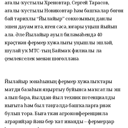
ағалы-ҡустылы Хреновтар, Сергей Тарасов,
ағалы-ҡустылы Новиковтар һәм башҡалар бөгөн
бай тарихлы “Йылайыр” совхозының данлы
эшен дауам итә, иген сәсә, юғары уңыш йыйып
ала. Әле Йылайыр ауыл биләмәһендә 40
крәҫтиән-фермер хужалығы уңышлы эшләй,
шулай уҡ МТС-тың Баймаҡ филиалы ла
үҫемлекселек менән шөғөлләнә.
Йылайыр зонаһының фермер хужалыҡтары
матди базаһын яңыртыу буйынса маҡсатлы эш
алып бара, йылдан-йыл техник потенциалды
нығыта һәм был тәңгәлдә башҡаларға үрнәк
булып тора. Быға үткән агроконференцияла
аграрийҙар йәнә бер ҡат инанды – фермерҙар