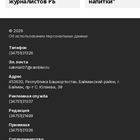
журналистов РБ
напитки"
© 2026
Об использовании персональных данных
Телефон
(34751)31326
Эл. почта
sakmar07@rambler.ru
Адрес
453630, Республика Башкортостан, Баймакский район, г.
Баймак, пр-т С. Юлаева, 38
Рекламная служба
(34751)31337
Редакция
(34751)21499
Приемная
(34751)31326
Сотрудничество