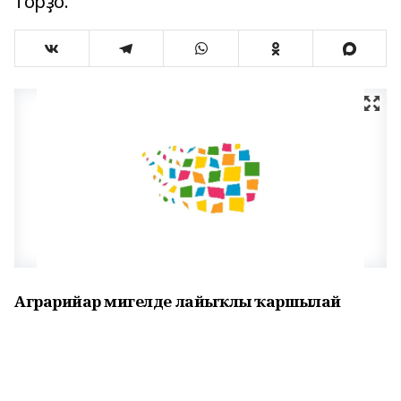
торҙо.
Аграрийҙар миҙгелде лайыҡлы ҡаршылай