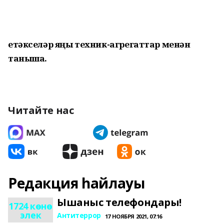
етәкселәр яңы техник-агрегаттар менән
таныша.
Читайте нас
Редакция һайлауы
Ышаныс телефондары!
1724 көнө
элек
Антитеррор
17 НОЯБРЯ 2021, 07:16