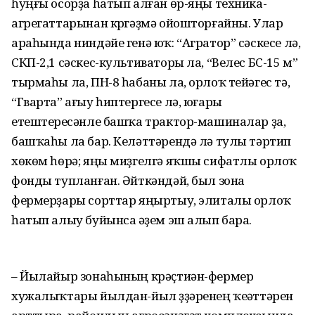
һуңғы осорҙа һатып алған өр-яңы техника-
агрегаттарынан күргәҙмә ойошторғайны. Улар
араһында ниндәйе генә юҡ: “Агратор” сәскесе лә,
СКП-2,1 сәскес-культиваторы ла, “Велес БС-15 м”
тырмаһы ла, ПН-8 һабаны ла, орлоҡ тейәгес тә,
“Гварта” ағыу һиптергесе лә, юғары
етештереүсәнле башҡа трактор-машиналар ҙа,
башҡаһы ла бар. Келәттәрендә лә тулы тәртип
хөкөм һөрә; яңы миҙгелгә яҡшы сифатлы орлоҡ
фонды тупланған. Әйткәндәй, был зона
фермерҙары сорттар яңыртыу, элиталы орлоҡ
һатып алыу буйынса әүҙем эш алып бара.
– Йылайыр зонаһының крәҫтиән-фермер
хужалыҡтары йылдан-йыл үҙҙәренең ҡеүәттәрен