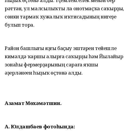
һыҙыҡ өҫтөнә алды. Үҫемлекселек менән бер
рәттән, ул малсылыҡты ла онотмаҫҡа саҡырҙы,
сөнки тармаҡ хужалыҡ иҡтисадының нигеҙе
булып тора.
Район башлығы яҙғы баҫыу эштәрен тейешле
кимәлдә ҡаршы алырға саҡырҙы һәм Йылайыр
зонаһы фермерҙарының сараға яҡшы
әҙерләнеүен һыҙыҡ өҫтөнә алды.
Азамат Мөхәмәтшин.
А. Юлдашбаев фотоһында: