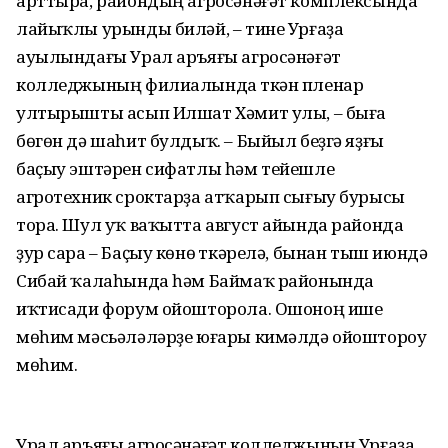
арттыра, райондың агросәнәғәт комплексында
лайыҡлы урынды биләй, – тине Урғаҙа
ауылындағы Урал аръяғы агросәнәғәт
колледжының филиалында үткән пленар
ултырышты асып Илшат Хәмит улы, – быға
бөгөн дә шаһит булдыҡ. – Быйыл беҙгә яҙғы
баҫыу эштәрен сифатлы һәм тейешле
агротехник сроктарҙа атҡарып сығыу бурысы
тора. Шул уҡ ваҡытта август айында районда
ҙур сара – Баҫыу көнө үткәрелә, бынан тыш июндә
Сибай ҡалаһында һәм Баймаҡ районында
иҡтисади форум ойошторола. Ошоноң ише
мөһим мәсьәләләрҙе юғары кимәлдә ойоштороу
мөһим.
Урал аръяғы агросәнәғәт колледжының Урғаҙа