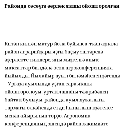
Районда сәсеүгә әҙерлек яҡшы ойошторолған
Күптән килгән матур йола буйынса, үткән аҙнала
район аграрийҙары яҙғы баҫыу эштәренә
әҙерлекте тикшереү, яңы миҙгелгә аныҡ
маҡсаттар билдәләү өсөн агроконференцияға
йыйылды. Йылайыр ауыл биләмәһенең үҙәгендә
– Урғаҙа ауылында уҙған сара яҡшы
ойошторолоуы, уртаҡлашаһы тәжрибәнең
байтаҡ булыуы, районда ауыл хужалығы
тармағы өлкәһендә етди һынылыш күҙәтелеүе
менән айырылып торҙо. Агрономик
конференцияның эшендә район хакимиәте