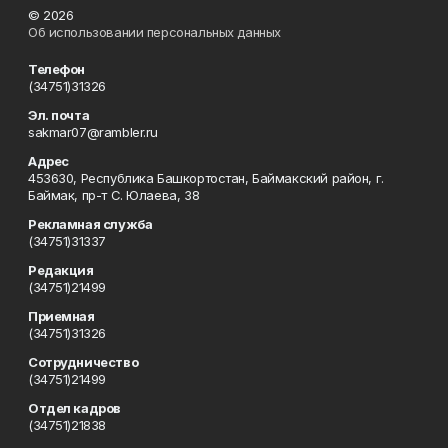
© 2026
Об использовании персональных данных
Телефон
(34751)31326
Эл. почта
sakmar07@rambler.ru
Адрес
453630, Республика Башкортостан, Баймакский район, г.
Баймак, пр-т С. Юлаева, 38
Рекламная служба
(34751)31337
Редакция
(34751)21499
Приемная
(34751)31326
Сотрудничество
(34751)21499
Отдел кадров
(34751)21838