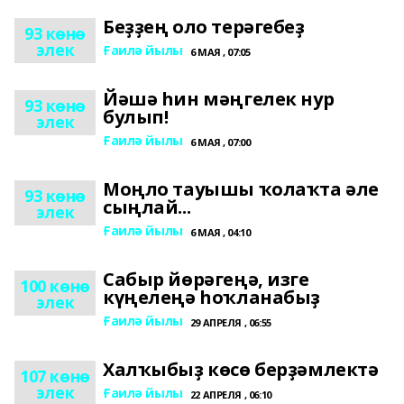
Беҙҙең оло терәгебеҙ
93 көнө
элек
Ғаилә йылы
6 МАЯ , 07:05
Йәшә һин мәңгелек нур
93 көнө
булып!
элек
Ғаилә йылы
6 МАЯ , 07:00
Моңло тауышы ҡолаҡта әле
93 көнө
сыңлай...
элек
Ғаилә йылы
6 МАЯ , 04:10
Сабыр йөрәгеңә, изге
100 көнө
күңелеңә һоҡланабыҙ
элек
Ғаилә йылы
29 АПРЕЛЯ , 06:55
Халҡыбыҙ көсө берҙәмлектә
107 көнө
элек
Ғаилә йылы
22 АПРЕЛЯ , 06:10