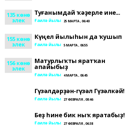
Туғанымдай ҡәҙерле ине...
135 көнө
элек
Ғаилә йылы
25 МАРТА , 06:40
Күңел йылыһын да ҡушып
155 көнө
элек
Ғаилә йылы
5 МАРТА , 06:55
Матурлыҡты яратҡан
156 көнө
апайыбыҙ
элек
Ғаилә йылы
4 МАРТА , 06:45
Гүзәлдәрҙән-гүзәл Гүзәлкәй!
Ғаилә йылы
27 ФЕВРАЛЯ , 08:46
Беҙ һине бик ныҡ яратабыҙ!
Ғаилә йылы
27 ФЕВРАЛЯ , 06:38