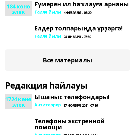
Ғүмерен ил һаҡлауға арнаны
184 көнө
элек
Ғаилә йылы
4 ФЕВРАЛЯ , 06:20
Елдер толпарыңда үрҙәргә!
Ғаилә йылы
28 ЯНВАРЯ , 07:50
Все материалы
Редакция һайлауы
Ышаныс телефондары!
1724 көнө
элек
Антитеррор
17 НОЯБРЯ 2021, 07:16
Телефоны экстренной
помощи
Антитеррор