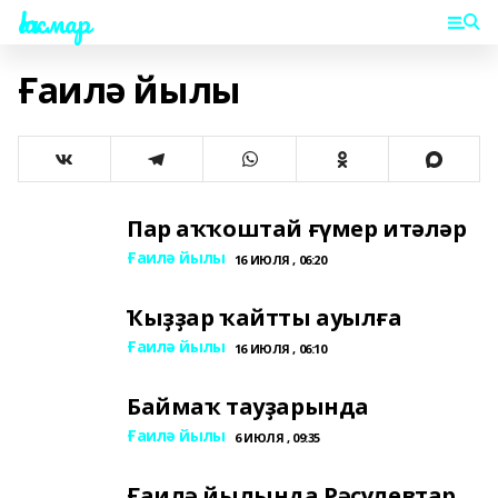
Һаҡмар
Ғаилә йылы
Пар аҡҡоштай ғүмер итәләр
Ғаилә йылы
16 ИЮЛЯ , 06:20
Ҡыҙҙар ҡайтты ауылға
Ғаилә йылы
16 ИЮЛЯ , 06:10
Баймаҡ тауҙарында
Ғаилә йылы
6 ИЮЛЯ , 09:35
Ғаилә йылында Рәсүлевтар