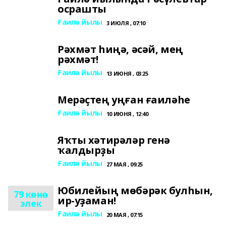
осрашты
Ғаилә йылы
3 ИЮЛЯ , 07:10
Рәхмәт һиңә, әсәй, мең
рәхмәт!
Ғаилә йылы
13 ИЮНЯ , 03:25
Мерәҫтең уңған ғаиләһе
Ғаилә йылы
10 ИЮНЯ , 12:40
Яҡты хәтирәләр генә
ҡалдырҙы
Ғаилә йылы
27 МАЯ , 09:25
Юбилейың мөбәрәк булһын,
79 көнө
ир-уҙаман!
элек
Ғаилә йылы
20 МАЯ , 07:15