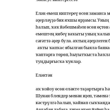
Еләк-емеш киптереү өсөн заманса м
әҙерләүҙә бик яҡшы ярҙамсы. Уның
һалып, ҡаҡ йәбешмәһен өсөн өҫтөн 
емештең кибеү ваҡыты уның ҡалынлы
сәғәттә әҙер була. Ҡаҡтың әҙерлеге
Ҡаҡты ҡапҡас ябылған быяла банк
ҡаптарға төрөп, һыуытҡыста һаҡла
туңдырғысҡа ҡуялар.
Еләктән
Ҡаҡ ҡойоу өсөн еләкте таҙартырға 
Шунан блендер менән иҙеп, тәменә
кәстрүлгә һалып, ҡайнап сыҡҡанда
Артабан табаға тигеҙ итеп йәйеп һ