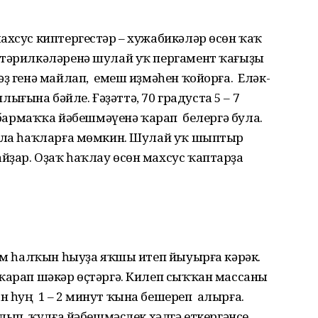
ахсус киптергестәр – хужабикәләр өсөн ҡаҡ
 тәрилкәләренә шулай уҡ пергамент ҡағыҙы
әҙ генә майлап, емеш иҙмәһен ҡойорға. Еләк-
ғына бәйле. Ғәҙәттә, 70 градуста 5 – 7
н бармаҡҡа йәбеш­мәүенә ҡарап белергә була.
ала һаҡларға мөмкин. Шулай уҡ шыптыр
йҙар. Оҙаҡ һаҡлау өсөн махсус ҡаптарҙа
һәм һалҡын һыуҙа яҡшы итеп йыуырға кәрәк.
 ҡарап шәкәр өҫтәргә. Килеп сыҡҡан массаны
н һуң 1 – 2 минут ҡына бешереп алырға.
алып, ҡулға йәбешмәҫлек хәлгә еткергәнсе