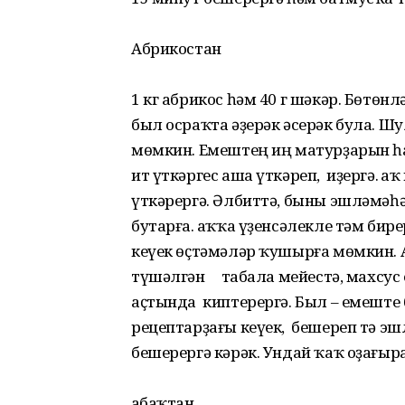
Абрикостан
1 кг абрикос һәм 40 г шәкәр. Бөтө
был осраҡта әҙерәк әсерәк була. 
мөмкин. Емештең иң матурҙарын һа
ит үткәргес аша үткәреп, иҙергә. 
үткәрергә. Әлбиттә, быны эшләмәһә
бутарға. Ҡаҡҡа үҙенсәлекле тәм бире
кеүек өҫтәмәләр ҡушырға мөмкин.
түшәлгән табала мейестә, махсус 
аҫтында киптерергә. Был – емеште 
рецептарҙағы кеүек, бешереп тә эш
бешерергә кәрәк. Ундай ҡаҡ оҙағыр
Ҡабаҡтан