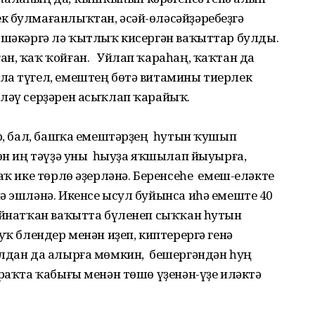
к булмағанлыҡтан, әсәй-өлә­сәйҙәребеҙгә
, шәкәргә лә ҡытлыҡ кисергән ваҡыттар булды.
ан, ҡаҡ ҡойған. Уйлап ҡараһаң, ҡаҡтан да
ла түгел, емештең бөтә витамины тиерлек
ләү серҙәрен асыҡлап ҡара­йыҡ.
әр, бал, башҡа емештәрҙең һутын ҡушып
сөн иң тәүҙә уны һыуҙа яҡшылап йыуырға,
аҡ ике төрлө әҙерләнә. Беренсеһе емеш-еләкте
ә эшләнә. Икенсе ысул буйынса иһә емеште 40
айнатҡан ваҡытта бүленеп сыҡҡан һутын
 уҡ блендер менән иҙеп, киптерергә генә
лдан да алырға мөмкин, бешергәндән һуң
сраҡта ҡабығы менән төшө үҙенән-үҙе иләктә