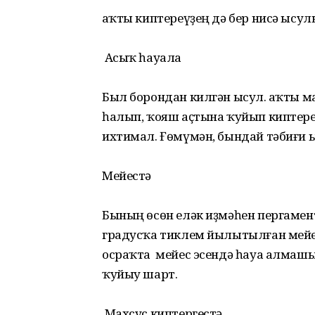
Ҡаҡты киптереүҙең дә бер нисә ысу
Асыҡ һауала
Был борондан килгән ысул. Ҡаҡты 
һалып, ҡояш аҫтына ҡуйып киптереү
ихтимал. Ғөмүмән, бындай тәбиғи ы
Мейестә
Бының өсөн еләк иҙмәһен пергамент
градусҡа тиклем йылытылған мейеск
осраҡта мейес эсендә һауа алмашы
ҡуйыу шарт.
Махсус киптергестә