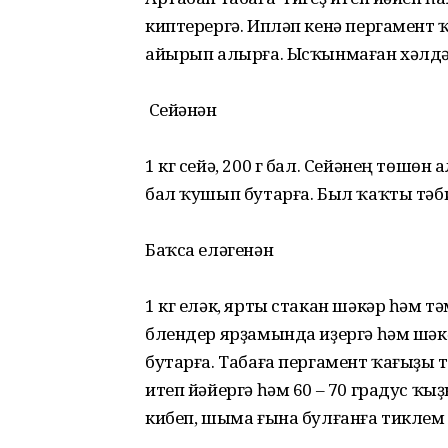
киптерергә. Ипләп кенә пергамент 
айырып алырға. Ысҡынмаған хәлдә,
Сейәнән
1 кг сейә, 200 г бал. Сейәнең төшө
бал ҡушып бутарға. Был ҡаҡты тәб
Баҡса еләгенән
1 кг еләк, ярты стакан шәкәр һәм т
блендер ярҙамында иҙергә һәм шәк
бутарға. Табаға пергамент ҡағыҙы 
итеп йәйергә һәм 60 – 70 градус ҡ
кибеп, шыма ғына булғанға тиклем 6 