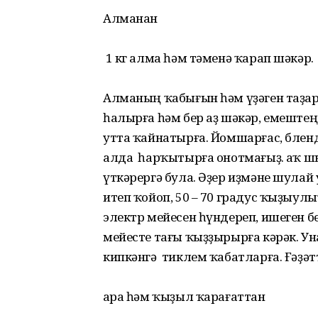
Алманан
1 кг алма һәм тәменә ҡарап шәкәр.
Алманың ҡабығын һәм үҙәген таҙарт
һалырға һәм бер аҙ шәкәр, емештең
утта ҡайнатырға. Йом­шарғас, бленд
алда һарҡытырға онотмағыҙ. Ҡаҡ шы
үткәрергә була. Әҙер иҙмәне шулай 
итеп ҡойоп, 50 – 70 градус ҡыҙыул
электр мейесен һүндереп, ишеген бе
мейесте тағы ҡыҙҙырырға кәрәк. Ун
кипкәнгә тиклем ҡабатларға. Ғәҙәттә
Ҡара һәм ҡыҙыл ҡарағаттан