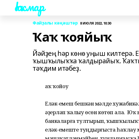
Һаҡмар
Файҙалы кәңәштәр
8 ИЮЛЯ 2022, 10:30
Ҡаҡ ҡояйыҡ
Йәйҙең һәр көнө уңыш килтерә. 
ҡышҡылыҡҡа ҡалдырайыҡ. Ҡаҡтың
тәҡдим итәбеҙ.
Ҡаҡ ҡойоу
Еләк-емеш бешкән мәлде хужа­бикә
әҙерләп ҡалыу өсөн көтөп ала. Юҡ 
банкаларға тултырып, ҡышҡылыҡҡа
еләк-емеште туңдырғыста һаҡлау мө
мәшәҡәтләнмәйһең, туңдырғысҡа һ