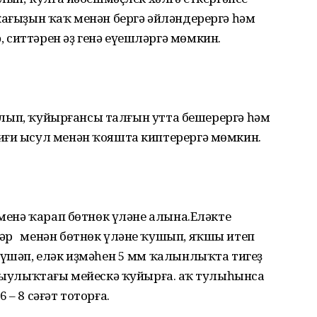
ҡағыҙын ҡаҡ менән бергә әйләндерергә һәм
 ситтәрен әҙ генә еүешләргә мөмкин.
н алып, ҡуйырғансы талғын утта бешерергә һәм
иғи ысул менән ҡояшта киптерергә мөмкин.
әменә ҡарап бөтнөк үләне алына.Еләкте
әр менән бөтнөк үләне ҡушып, яҡшы итеп
түшәп, еләк иҙмәһен 5 мм ҡалынлыҡта тигеҙ
ыҙыулыҡтағы мейескә ҡуйырға. Ҡаҡ тулыһынса
– 8 сәғәт тоторға.