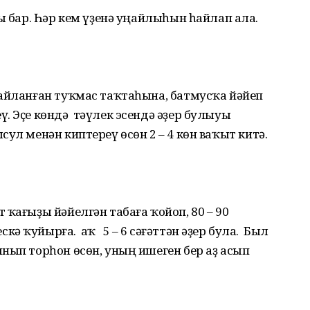
лы бар. Һәр кем үҙенә уңайлыһын һайлап ала.
майланған туҡмас таҡтаһына, батмусҡа йәйеп
. Эҫе көндә тәүлек эсендә әҙер булыуы
сул менән киптереү өсөн 2 – 4 көн ваҡыт китә.
 ҡағыҙы йәйелгән табаға ҡойоп, 80 – 90
ә ҡуйырға. Ҡаҡ 5 – 6 сәғәттән әҙер була. Был
нып торһон өсөн, уның ишеген бер аҙ асып