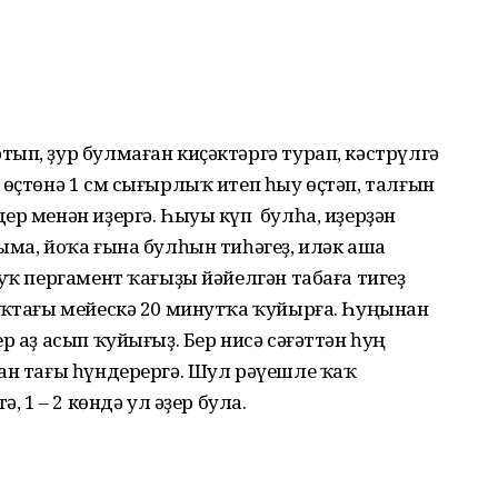
ып, ҙур булмаған киҫәктәргә турап, кәстрүлгә
 өҫтөнә 1 см сығырлыҡ итеп һыу өҫтәп, талғын
ер менән иҙергә. Һыуы күп булһа, иҙерҙән
ма, йоҡа ғына булһын тиһәгеҙ, иләк аша
уҡ пергамент ҡағыҙы йәйелгән табаға тигеҙ
ыҡтағы мейескә 20 минутҡа ҡуйырға. Һуңынан
р аҙ асып ҡуйығыҙ. Бер нисә сәғәттән һуң
ан тағы һүндерергә. Шул рәүешле ҡаҡ
, 1 – 2 көндә ул әҙер була.