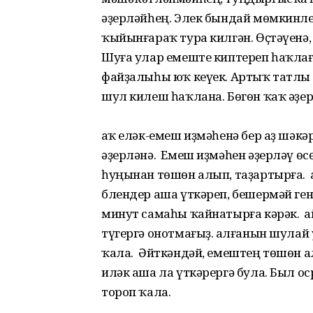
әҙерләйһең. Элек бындай мөмкин­ле
ҡыйынғараҡ тура килгән. Өҫтәүенә
Шуға улар емеште киптереп һаҡлағ
файҙалыһы юҡ кеүек. Артыҡ татлы 
шул килеш һаҡлана. Бөгөн ҡаҡ әҙер
Ҡаҡ еләк-емеш иҙмәһенә бер аҙ шәк
әҙерләнә. Емеш иҙмәһен әҙерләү ө
һуңынан төшөн алып, таҙартырға. Ҡ
блендер аша үткәреп, бешермәй ген
минут самаһы ҡайнатырға кәрәк. Ҡ
түгергә онотмағыҙ. Ҡалғанын шу­лай
ҡала. Әйткәндәй, емештең төшөн а
иләк аша ла үткәрергә була. Был о
тороп ҡала.