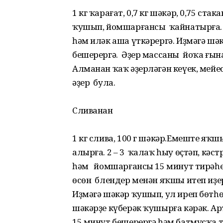
1 кг ҡарағат, 0,7 кг шәкәр, 0,75 ст
ҡушып, йомшар­ғансы ҡайнатырға.
һәм иләк аша үткәрергә. Иҙмәгә шә
бешерергә. Әҙер массаны йоҡа ғына
Алманан ҡаҡ әҙерләгән кеүек, мейе
әҙер була.
Сливанан
1 кг слива, 100 г шәкәр.Емеште яҡш
алырға. 2 – 3 ҡалаҡ һыу өҫтәп, кә
һәм йомшарғансы 15 минут тирәһе 
өсөн блендер менән яҡшы итеп иҙер
Иҙмәгә шәкәр ҡушып, ул иреп бөтһө
шәкәрҙе күберәк ҡушырға кәрәк. Ар
15 минут бешерергә һәм батмусҡа ти