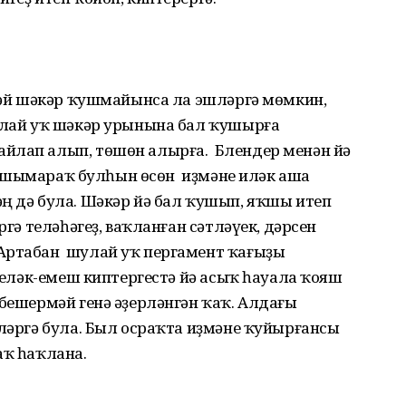
нләй шәкәр ҡушмайынса ла эшләргә мөмкин,
Шулай уҡ шәкәр урынына бал ҡушырға
йлап алып, төшөн алырға. Блендер менән йә
Ҡаҡ шымараҡ булһын өсөн иҙмәне иләк аша
ң дә була. Шәкәр йә бал ҡушып, яҡшы итеп
ргә теләһәгеҙ, ваҡланған сәтләүек, дәрсен
 Артабан шулай уҡ пергамент ҡағыҙы
еләк-емеш киптергестә йә асыҡ һауала ҡояш
бешермәй генә әҙерләнгән ҡаҡ. Алдағы
ләргә була. Был осраҡта иҙмәне ҡуйырғансы
аҡ һаҡлана.