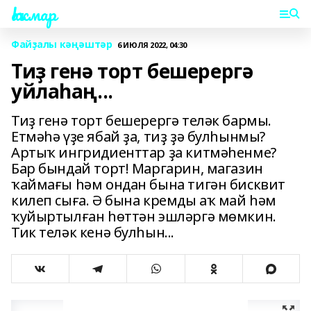
Һаҡмар
Файҙалы кәңәштәр
6 ИЮЛЯ 2022, 04:30
Тиҙ генә торт бешерергә
уйлаһаң...
Тиҙ генә торт бешерергә теләк бармы.
Етмәһә үҙе ябай ҙа, тиҙ ҙә булһынмы?
Артыҡ ингридиенттар ҙа китмәһенме?
Бар бындай торт! Маргарин, магазин
ҡаймағы һәм ондан бына тигән бисквит
килеп сыға. Ә бына кремды аҡ май һәм
ҡуйыртылған һөттән эшләргә мөмкин.
Тик теләк кенә булһын...