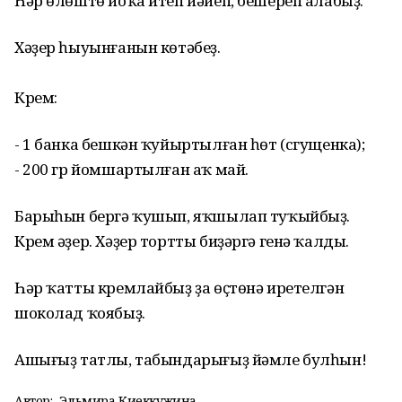
Һәр өлөштө йоҡа итеп йәйеп, бешереп алабыҙ.
Хәҙер һыуынғанын көтәбеҙ.
Крем:
- 1 банка бешкән ҡуйыртылған һөт (сгущенка);
- 200 гр йомшартылған аҡ май.
Барыһын бергә ҡушып, яҡшылап туҡыйбыҙ.
Крем әҙер. Хәҙер тортты биҙәргә генә ҡалды.
Һәр ҡатты кремлайбыҙ ҙа өҫтөнә иретелгән
шоколад ҡоябыҙ.
Ашығыҙ татлы, табындарығыҙ йәмле булһын!
Автор:
Эльмира Киеккужина