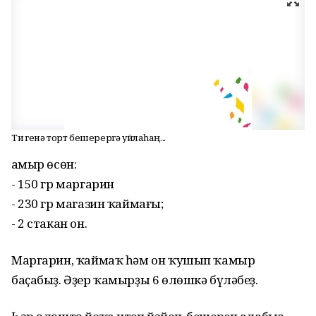
Тиҙ генә торт бешерергә уйлаһаң...
Ҡамыр өсөн:
- 150 гр маргарин
- 230 гр магазин ҡаймағы;
- 2 стакан он.
Маргарин, ҡаймаҡ һәм он ҡушып ҡамыр
баҫабыҙ. Әҙер ҡамырҙы 6 өлөшкә бүләбеҙ.