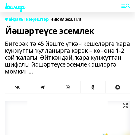
Һаҡмар
Файҙалы кәңәштәр
4 ИЮЛЯ 2022, 11:15
Йәшәртеүсе эсемлек
Бигерәк тә 45 йәште үткән кешеләргә ҡара
кунжутты ҡулланырға кәрәк – көнөнә 1-2
сәй ҡалағы. Әйткәндәй, ҡара кунжуттан
шифалы йәшәртеүсе эсемлек эшләргә
мөмкин...