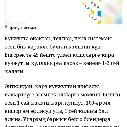
Йәшәртеүсе эсемлек
Кунжутта һөйәктәр, тештәр, нерв системаһы
өсөн бик кәрәкле булған кальций күп.
Бигерәк тә 45 йәште үткән кешеләргә ҡара
кунжутты ҡулланырға кәрәк – көнөнә 1-2 сәй
ҡалағы.
Әйткәндәй, ҡара кунжуттан шифалы
йәшәртеүсе эсемлек эшләргә мөмкин. Бының
өсөн 1 сәй ҡалағы ҡара кунжут, 100-әр мл
кишер һәм әфлисун һуты, 1 сәй ҡалағы бал
алына. Уларҙың барыһын бергә блендерҙа