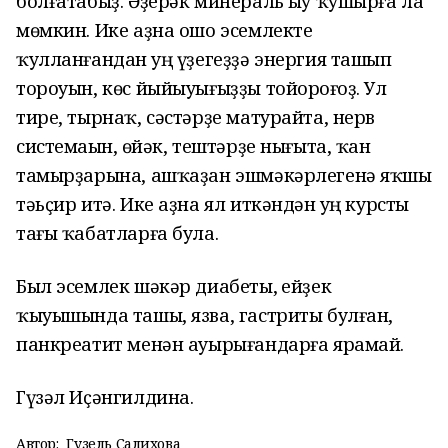
болғатабыҙ. Әҙерәк минераль һыу ҡушырға ла
мөмкин. Ике аҙна ошо эсемлекте
ҡулланғандан һуң үҙегеҙҙә энергия ташып
тороуын, көс йыйыуығыҙҙы тойорһоғоҙ. Ул
тире, тырнаҡ, сәстәрҙе матурайта, нерв
системаһын, һөйәк, тештәрҙе нығыта, ҡан
тамырҙарына, ашҡаҙан эшмәкәрлегенә яҡшы
тәьҫир итә. Ике аҙна ял иткәндән һуң курсты
тағы ҡабатларға була.
Был эсемлек шәкәр диабеты, һейҙек
ҡыуышында ташы, язва, гастриты булған,
панкреатит менән ауырығандарға ярамай.
Гүзәл Иҫәнгилдина.
Автор:
Гузель Салихова