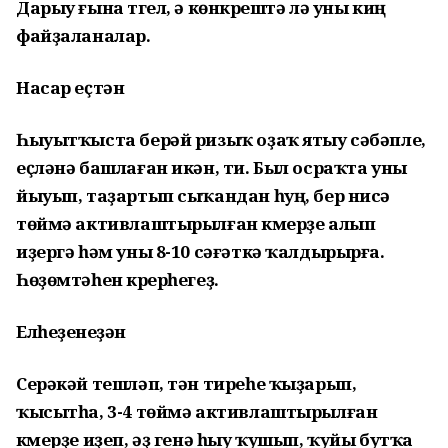
Дарыу ғына түгел, ә көнкүрештә лә уны киң
файҙаланалар.
Насар еҫтән
Һыуытҡыста берәй ризыҡ оҙаҡ ятыу сәбәпле,
еҫләнә башлаған икән, ти. Был осраҡта уны
йыуып, таҙартып сыҡандан һуң, бер нисә
төймә активлаштырылған күмерҙе алып
иҙергә һәм уны 8-10 сәғәткә ҡалдырырға.
Һөҙөмтәһен күрерһегеҙ.
Елһеҙенеүҙән
Серәкәй тешләп, тән тиреһе ҡыҙарып,
ҡысытһа, 3-4 төймә активлаштырылған
күмерҙе иҙеп, әҙ генә һыу ҡушып, ҡуйы бутҡа