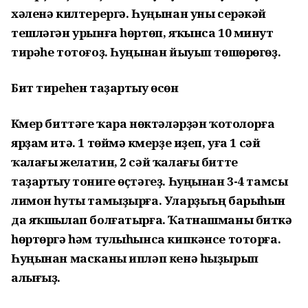
хәленә килтерергә. Һуңынан уны серәкәй
тешләгән урынға һөртөп, яҡынса 10 минут
тирәһе тотоғоҙ. Һуңынан йыуып төшөрөгөҙ.
Бит тиреһен таҙартыу өсөн
Күмер биттәге ҡара нөктәләрҙән ҡотолорға
ярҙам итә. 1 төймә күмерҙе иҙеп, уға 1 сәй
ҡалағы желатин, 2 сәй ҡалағы битте
таҙартыу тониге өҫтәгеҙ. Һуңынан 3-4 тамсы
лимон һуты тамыҙырға. Уларҙыъң барыһын
да яҡшылап болғатырға. Ҡатнашманы биткә
һөртөргә һәм тулыһынса кипкәнсе тоторға.
Һуңынан масканы ипләп кенә һыҙырып
алығыҙ.