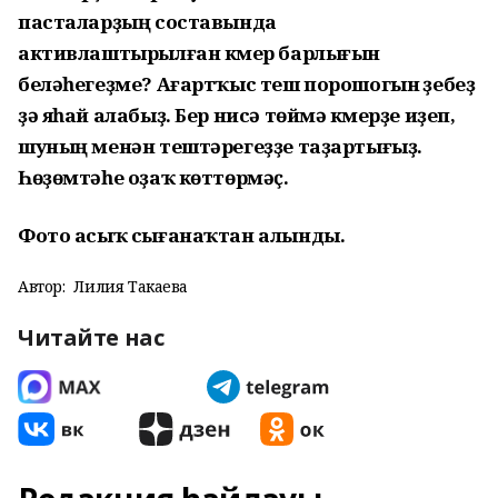
пасталарҙың составында
активлаштырылған күмер барлығын
беләһегеҙме? Ағартҡыс теш порошогын үҙебеҙ
ҙә яһай алабыҙ. Бер нисә төйм
ә
күмерҙе иҙеп,
шуның менән тештәрегеҙҙе т
а
ҙартығыҙ.
Һөҙөмтәһе оҙаҡ көттөрмәҫ.
Фото асыҡ сығанаҡтан алынды.
Автор:
Лилия Такаева
Читайте нас