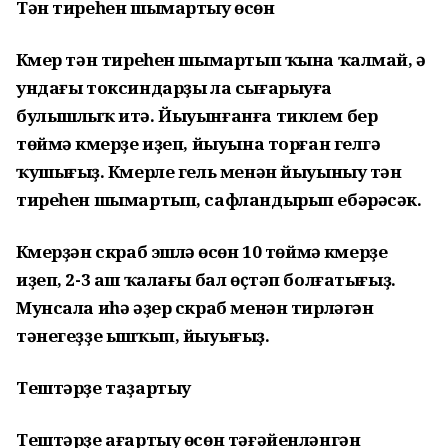
Тән тиреһен шымартыу өсөн
Күмер тән тиреһен шымартып ҡына ҡалмай, ә
ундағы токсиндарҙы ла сығарыуға
булышлыҡ итә. Йыуынғанға тиклем бер
төймә күмерҙе иҙеп, йыуына торған гелгә
ҡушығыҙ. Күмерле гель менән йыуыныу тән
тиреһен шымартып, сафландырып ебәрәсәк.
Күмерҙән скраб эшләү өсөн 10 төймә күмерҙе
иҙеп, 2-3 аш ҡалағы бал өҫтәп болғатығыҙ.
Мунсала иһә әҙер скраб менән тирләгән
тәнегеҙҙе ышҡып, йыуығыҙ.
Тештәрҙе таҙартыу
Тештәрҙе ағартыу өсөн тәғәйенләнгән