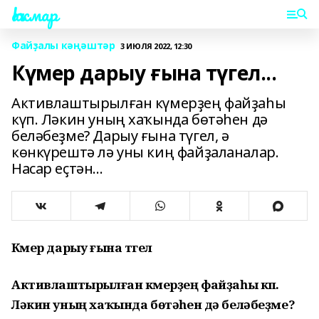
Һаҡмар
Файҙалы кәңәштәр
3 ИЮЛЯ 2022, 12:30
Күмер дарыу ғына түгел...
Активлаштырылған күмерҙең файҙаһы
күп. Ләкин уның хаҡында бөтәһен дә
беләбеҙме? Дарыу ғына түгел, ә
көнкүрештә лә уны киң файҙаланалар.
Насар еҫтән...
Күмер дарыу ғына түгел
Активлаштырылған күмерҙең файҙаһы күп.
Ләкин уның хаҡында бөтәһен дә беләбеҙме?