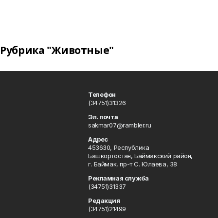
Рубрика "Животные"
Телефон
(34751)31326
Эл. почта
sakmar07@rambler.ru
Адрес
453630, Республика
Башкортостан, Баймакский район,
г. Баймак, пр-т С. Юлаева, 38
Рекламная служба
(34751)31337
Редакция
(34751)21499