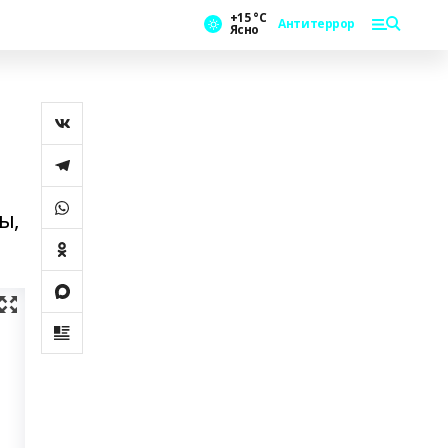
+15 °С
Антитеррор
Ясно
ы,