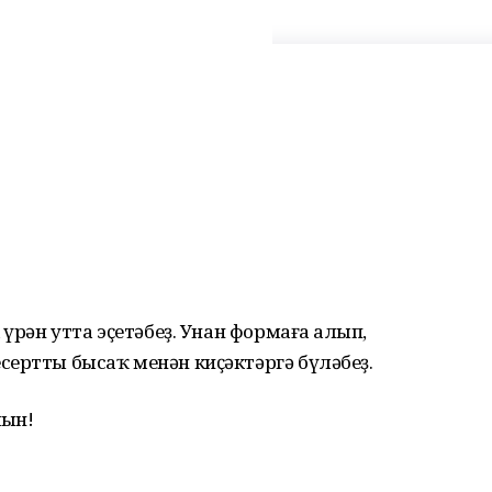
үрән утта эҫетәбеҙ. Унан формаға һалып,
сертты бысаҡ менән киҫәктәргә бүләбеҙ.
һын!