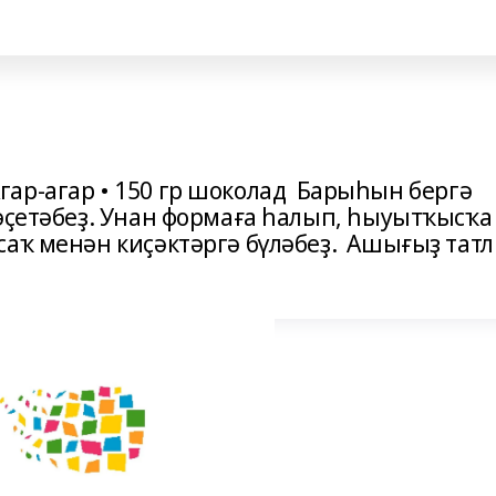
р Агар-агар • 150 гр шоколад Барыһын бергә
 эҫетәбеҙ. Унан формаға һалып, һыуытҡысҡа
саҡ менән киҫәктәргә бүләбеҙ. Ашығыҙ татл