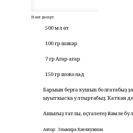
Иң еңел десерт
500 мл һөт
100 гр шәкәр
7 гр Агар-агар
150 гр шоколад
Барыһын бергә ҡушып болғатабыҙ ҙа һ
һыуытҡысҡа ултыртабыҙ. Ҡатҡан де
Ашығыҙ татлы, өҫтәлегеҙ йәмле бул
Автор:
Эльмира Киеккужина