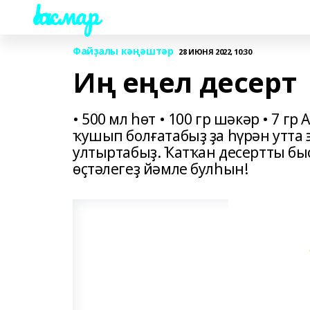
Һаҡмар
Файҙалы кәңәштәр
28 ИЮНЯ 2022, 10:30
Иң еңел десерт
• 500 мл һөт • 100 гр шәкәр • 7 г
ҡушып болғатабыҙ ҙа һүрән утта
ултыртабыҙ. Ҡатҡан десертты бы
өҫтәлегеҙ йәмле булһын!