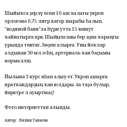
Шыйыҡса әҙерләү өсөн 10 аш ҡалағы укроп
орлоғона 0,75 литр кагор шарабы һалып,
"водяной баня"ла һүрән утта 15 минут
ҡайнатырға кәрәк. Шыйыҡсаны бер аҙна ҡараңғы
урында төнәткәс, һөҙөп алырға. Уны йоҡлар
алдынан 30 мл эсһәң, артериаль ҡан баҫымы
нормалләшә.
Йылына 3 курс яһап алыу етә. Укроп ашарға
яратҡандарҙың ҡан юлдары ла таҙа булыр,
йөрәктәре лә ауыртмаҫ!
Фото интернеттан алынды.
Автор:
Лилия Такаева