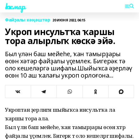
Һаҡмар
Файҙалы кәңәштәр
20 ИЮНЯ 2022, 06:15
Укроп инсультҡа ҡаршы
тора алырлыҡ көскә эйә.
Был үлән баш мейеһе, ҡан тамырҙары
өсөн хәтәр файҙалы үҫемлек. Бигерәк тә
оло кешеләргә шифалы.Шыйыҡса әҙерләү
өсөн 10 аш ҡалағы укроп орлоғона...
Укроптан әҙерләнгән шыйыҡса инсультҡа ла
ҡаршы тора ала.
Был үлән баш мейеһе, ҡан тамырҙары өсөн хәтәр
файҙалы үҫемлек. Бигерәк тә оло кешеләргә шифалы.