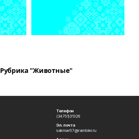
Рубрика "Животные"
Телефон
(34751)31326
Эл. почта
sakmar07@rambler.ru