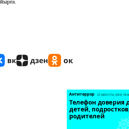
йырға.
Антитеррор
27 АВГУСТА 2019, 19:4
Телефон доверия д
детей, подростков,
родителей