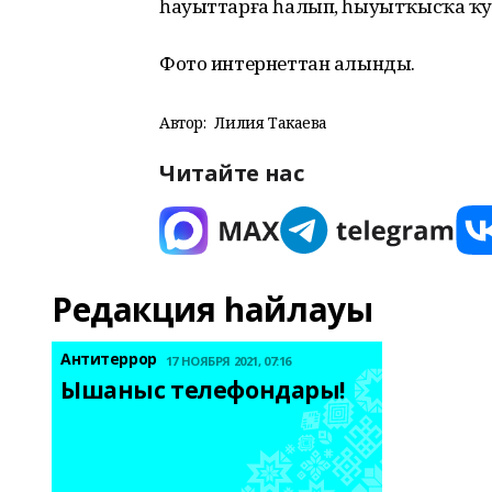
һауыттарға һалып, һыуытҡысҡа ҡу
Фото интернеттан алынды.
Автор:
Лилия Такаева
Читайте нас
Редакция һайлауы
Антитеррор
17 НОЯБРЯ 2021, 07:16
Ышаныс телефондары! 