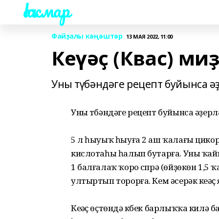
Һаҡмар
Файҙалы кәңәштәр
13 МАЯ 2022, 11:00
Кеүәҫ (Квас) миҙ
Уны түбәндәге рецепт буйынса әҙ
Уны түбәндәге рецепт буйынса әҙерл
5 л һыуыҡ һыуға 2 аш ҡалағы цикор
кислотаһы һалып бутарға. Уны ҡа
1 балғалаҡ ҡоро сүпрә (өйҙөкөн 1,5 
ултыртып торорға. Кем әсерәк кеүәҫ
Кеүәҫ өҫтөндә күбек барлыҡҡа килә 