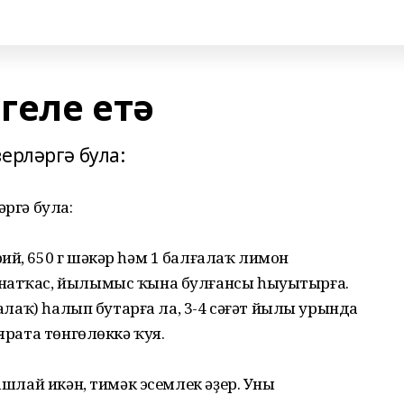
геле етә
ерләргә була:
әргә була:
ий, 650 г шәкәр һәм 1 балғалаҡ лимон
йнатҡас, йылымыс ҡына булғансы һыуытырға.
ҡалаҡ) һалып бутарға ла, 3-4 сәғәт йылы урында
 ярата төнгөлөккә ҡуя.
башлай икән, тимәк эсемлек әҙер. Уны