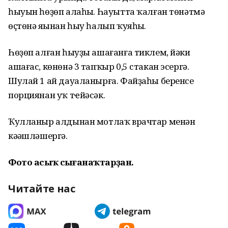
һыуын һөҙөп алаһың. Һауытта ҡалған төнәтмә
өҫтөнә яңынан һыу һалып ҡуяһың.
Һөҙөп алған һыуҙы ашағанға тиклем, йәки
ашағас, көнөнә 3 тапҡыр 0,5 стакан эсергә.
Шулай 1 ай дауаланырға. Файҙаһы беренсе
порциянан уҡ тҽйәсәк.
Ҡулланыр алдынан мотлаҡ врачтар менән
кәңәшләшергә.
Фото асыҡ сығанаҡтарҙан.
Читайте нас