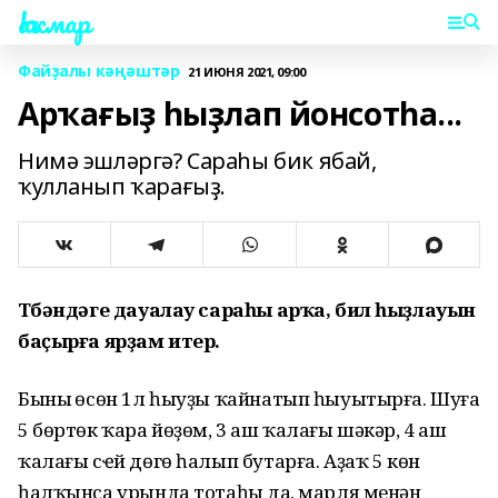
Һаҡмар
Файҙалы кәңәштәр
21 ИЮНЯ 2021, 09:00
Арҡағыҙ һыҙлап йонсотһа...
Нимә эшләргә? Сараһы бик ябай,
ҡулланып ҡарағыҙ.
Түбәндәге дауалау сараһы арҡа, бил һыҙлауын
баҫырға ярҙам итер.
Бының өсөн 1л һыуҙы ҡайнатып һыуытырға. Шуға
5 бөртөк ҡара йөҙөм, 3 аш ҡалағы шәкәр, 4 аш
ҡалағы сҽй дөгө һалып бутарға. Аҙаҡ 5 көн
һалҡынса урында тотаһың да, марля менән